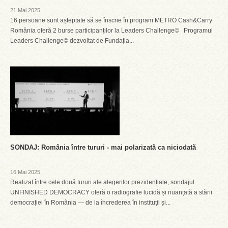
21 Mai 2025
16 persoane sunt așteptate să se înscrie în program METRO Cash&Carry
România oferă 2 burse participanților la Leaders Challenge© Programul
Leaders Challenge© dezvoltat de Fundația...
SONDAJ: România între tururi - mai polarizată ca niciodată
16 Mai 2025
Realizat între cele două tururi ale alegerilor prezidențiale, sondajul
UNFINISHED DEMOCRACY oferă o radiografie lucidă și nuanțată a stării
democrației în România — de la încrederea în instituții și...