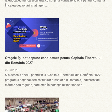
la educație, muncă și cultură, cu sprijinul Fundației Dacia pentru România
În calea dezvoltării și atingerii...
Orașele își pot depune candidatura pentru Capitala Tineretului
din România 2027
25 Iul 2025
S-a deschis apelul pentru titlul ”Capitala Tineretului din România 2027”,
programul național dedicat tuturor orașelor din România, indiferent de
mărime sau regiune, care cred în potențialul tinerilor de a...