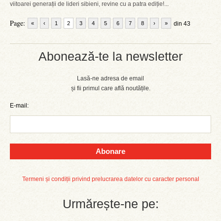
viitoarei generații de lideri sibieni, revine cu a patra ediție!...
Page:
«
‹
1
2
3
4
5
6
7
8
›
»
din 43
Abonează-te la newsletter
Lasă-ne adresa de email
și fii primul care află noutățile.
E-mail:
Abonare
Termeni și condiții privind prelucrarea datelor cu caracter personal
Urmărește-ne pe: