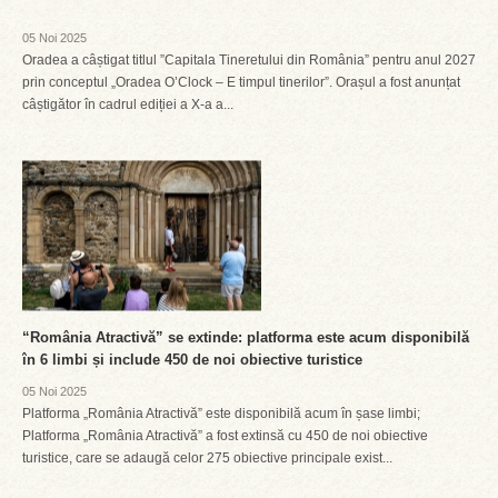
05 Noi 2025
Oradea a câștigat titlul ”Capitala Tineretului din România” pentru anul 2027
prin conceptul „Oradea O’Clock – E timpul tinerilor”. Orașul a fost anunțat
câștigător în cadrul ediției a X-a a...
“România Atractivă” se extinde: platforma este acum disponibilă
în 6 limbi și include 450 de noi obiective turistice
05 Noi 2025
Platforma „România Atractivă” este disponibilă acum în șase limbi;
Platforma „România Atractivă” a fost extinsă cu 450 de noi obiective
turistice, care se adaugă celor 275 obiective principale exist...