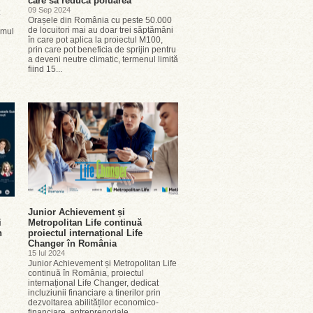
care să reducă poluarea
09 Sep 2024
:
Orașele din România cu peste 50.000
de locuitori mai au doar trei săptămâni
amul
în care pot aplica la proiectul M100,
prin care pot beneficia de sprijin pentru
a deveni neutre climatic, termenul limită
fiind 15...
Junior Achievement și
i
Metropolitan Life continuă
n
proiectul internațional Life
Changer în România
15 Iul 2024
Junior Achievement și Metropolitan Life
continuă în România, proiectul
internațional Life Changer, dedicat
incluziunii financiare a tinerilor prin
dezvoltarea abilităților economico-
financiare, antreprenoriale...