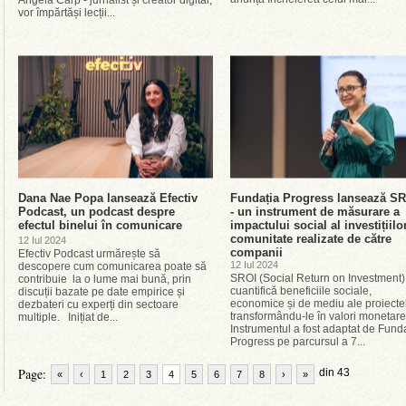
Angela Carp - jurnalist și creator digital,
vor împărtăși lecții...
Dana Nae Popa lansează Efectiv
Fundația Progress lansează S
Podcast, un podcast despre
- un instrument de măsurare a
efectul binelui în comunicare
impactului social al investițiilo
comunitate realizate de către
12 Iul 2024
companii
Efectiv Podcast urmărește să
12 Iul 2024
descopere cum comunicarea poate să
SROI (Social Return on Investment)
contribuie la o lume mai bună, prin
cuantifică beneficiile sociale,
discuții bazate pe date empirice și
economice și de mediu ale proiectel
dezbateri cu experți din sectoare
transformându-le în valori monetare
multiple. Inițiat de...
Instrumentul a fost adaptat de Fund
Progress pe parcursul a 7...
Page:
din 43
«
‹
1
2
3
4
5
6
7
8
›
»