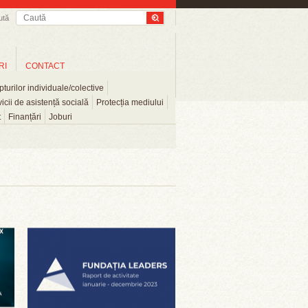
ută
RI
CONTACT
turilor individuale/colective
icii de asistență socială
Protecția mediului
t
Finanțări
Joburi