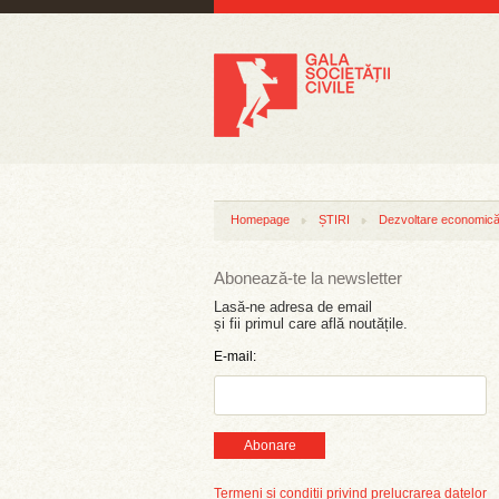
Homepage
ȘTIRI
Dezvoltare economică 
Abonează-te la newsletter
Lasă-ne adresa de email
și fii primul care află noutățile.
E-mail:
Abonare
Termeni și condiții privind prelucrarea datelor