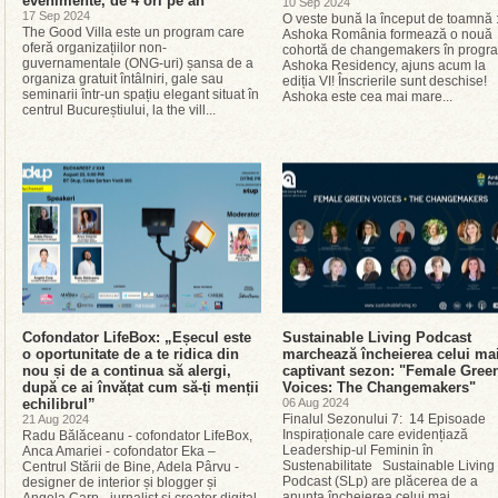
evenimente, de 4 ori pe an
10 Sep 2024
17 Sep 2024
O veste bună la început de toamnă 
The Good Villa este un program care
Ashoka România formează o nouă
oferă organizațiilor non-
cohortă de changemakers în progr
guvernamentale (ONG-uri) șansa de a
Ashoka Residency, ajuns acum la
organiza gratuit întâlniri, gale sau
ediția VI! Înscrierile sunt deschise!
seminarii într-un spațiu elegant situat în
Ashoka este cea mai mare...
centrul Bucureștiului, la the vill...
Cofondator LifeBox: „Eșecul este
Sustainable Living Podcast
o oportunitate de a te ridica din
marchează încheierea celui ma
nou și de a continua să alergi,
captivant sezon: "Female Gree
după ce ai învățat cum să-ți menții
Voices: The Changemakers"
echilibrul”
06 Aug 2024
Finalul Sezonului 7: 14 Episoade
21 Aug 2024
Inspiraționale care evidențiază
Radu Bălăceanu - cofondator LifeBox,
Leadership-ul Feminin în
Anca Amariei - cofondator Eka –
Sustenabilitate Sustainable Living
Centrul Stării de Bine, Adela Pârvu -
Podcast (SLp) are plăcerea de a
designer de interior și blogger și
anunța încheierea celui mai...