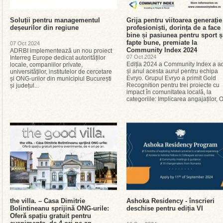
Soluții pentru managementul
Grija pentru viitoarea generație
deșeurilor din regiune
profesioniști, dorința de a face
bine și pasiunea pentru sport ș
fapte bune, premiate la
07 Oct 2024
Community Index 2024
ADRBI implementează un nou proiect
07 Oct 2024
Interreg Europe dedicat autorităților
Ediția 2024 a Community Index a a
locale, companiilor private,
și anul acesta aurul pentru echipa
universităților, institutelor de cercetare
Evryo. Grupul Evryo a primit Gold
și ONG-urilor din municipiul București
Recognition pentru trei proiecte cu
și județul...
impact în comunitatea locală, la
categoriile: Implicarea angajaților, O
the villa. – Casa Dimitrie
Ashoka Residency - înscrieri
Bolintineanu sprijină ONG-urile:
deschise pentru ediția VI
Oferă spațiu gratuit pentru