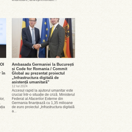
ROI
Ambasada Germaniei la București
și Code for Romania / Commit
r în
Global au prezentat proiectul
„Infrastructura digitală de
asistență umanitară”
12 Iul 2024
Accesul rapid la ajutorul umanitar este
crucial într-o situație de criză. Ministerul
or,
Federal al Afacerilor Externe din
.
Germania finanțează cu 1,35 milioane
ația
de euro proiectul „Infrastructura digitală
a...