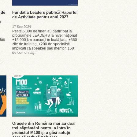
 de
Fundația Leaders publică Raportul
de Activitate pentru anul 2023
i
17 Sep 2024
Peste 5.300 de tineri au participat la
programele LEADERS la nivel național
dus
+15.000 km parcurși în toată țara, +560
zile de training, +200 de specialiști
implicați ca speakeri sau mentori 150
de comunităț...
...
Orașele din România mai au doar
trei săptămâni pentru a intra în
proiectul M100 și a găsi soluții