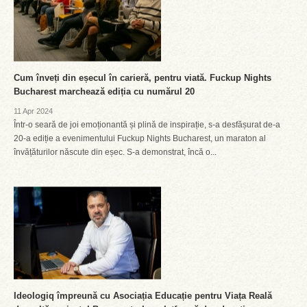
Cum înveți din eșecul în carieră, pentru viată. Fuckup Nights
Bucharest marchează ediția cu numărul 20
11 Apr 2024
Într-o seară de joi emoționantă și plină de inspirație, s-a desfășurat de-a
20-a ediție a evenimentului Fuckup Nights Bucharest, un maraton al
învățăturilor născute din eșec. S-a demonstrat, încă o...
Ideologiq împreună cu Asociația Educație pentru Viața Reală