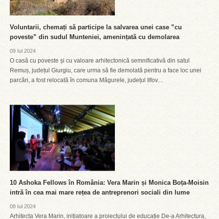
Voluntarii, chemați să participe la salvarea unei case ”cu
poveste” din sudul Munteniei, amenințată cu demolarea
09 Iul 2024
O casă cu poveste și cu valoare arhitectonică semnificativă din satul
Remuș, județul Giurgiu, care urma să fie demolată pentru a face loc unei
parcări, a fost relocată în comuna Măgurele, județul Ilfov....
10 Ashoka Fellows în România: Vera Marin și Monica Boța-Moisin
intră în cea mai mare rețea de antreprenori sociali din lume
08 Iul 2024
Arhitecta Vera Marin, inițiatoare a proiectului de educație De-a Arhitectura,