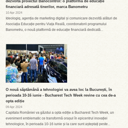
dezvoltă proiectul Banocontrol: o platformă de educație
financiară adresată tinerilor, marca Banometru
10 Apr 2024
Ideologiq, agenția de marketing digital și comunicare dezvoltă alături de
Asociația Educație pentru Viața Reală, coordonatorii programului
Banometru, o nouă platformă de educație financiară dedicată...
O nouă săptămână a tehnologiei va avea loc la București, în
perioada 10-16 iunie - Bucharest Tech Week revine cu cea de-a
opta ediție
09 Apr 2024
Capitala României va găzdui a opta ediție a Bucharest Tech Week, un
eveniment emblematic ce transformă orașul în epicentrul inovației
tehnologice, în perioada 10-16 iunie și la care sunt așteptați peste...