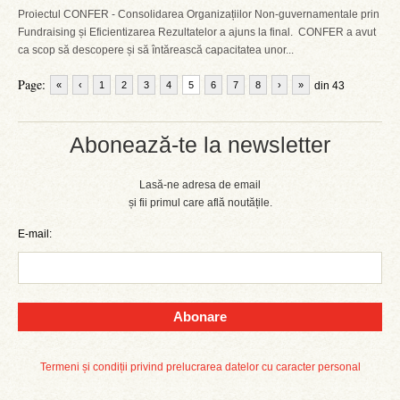
Proiectul CONFER - Consolidarea Organizațiilor Non-guvernamentale prin
Fundraising și Eficientizarea Rezultatelor a ajuns la final. CONFER a avut
ca scop să descopere și să întărească capacitatea unor...
Page:
«
‹
1
2
3
4
5
6
7
8
›
»
din 43
Abonează-te la newsletter
Lasă-ne adresa de email
și fii primul care află noutățile.
E-mail:
Abonare
Termeni și condiții privind prelucrarea datelor cu caracter personal