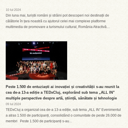
10 Iul 2024
Din luna mai, turiștii români și străini pot descoperi noi destinații de
călătorie în țara noastră cu ajutorul celei mai complexe platforme
multimedia de promovare a turismului cultural, România Atractivă....
Peste 1.500 de entuziaști ai inovației și creativității s-au reunit la
cea de-a 13-a ediție a TEDxCluj, explorând sub tema „ALL IN”
multiple perspective despre artă, știință, sănătate și tehnologie
09 Iul 2024
TEDxCluj a organizat cea de-a 13-a ediție, sub tema „ALL IN” Evenimentul
a atras 1.500 de participanți, consolidând o comunitate de peste 26.000 de
membri Peste 1.500 de participanți s-au...