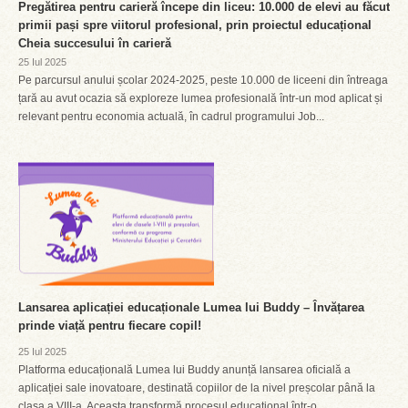
Pregătirea pentru carieră începe din liceu: 10.000 de elevi au făcut
primii pași spre viitorul profesional, prin proiectul educațional
Cheia succesului în carieră
25 Iul 2025
Pe parcursul anului școlar 2024-2025, peste 10.000 de liceeni din întreaga
țară au avut ocazia să exploreze lumea profesională într-un mod aplicat și
relevant pentru economia actuală, în cadrul programului Job...
Lansarea aplicației educaționale Lumea lui Buddy – Învățarea
prinde viață pentru fiecare copil!
25 Iul 2025
Platforma educațională Lumea lui Buddy anunță lansarea oficială a
aplicației sale inovatoare, destinată copiilor de la nivel preșcolar până la
clasa a VIII-a. Aceasta transformă procesul educațional într-o...