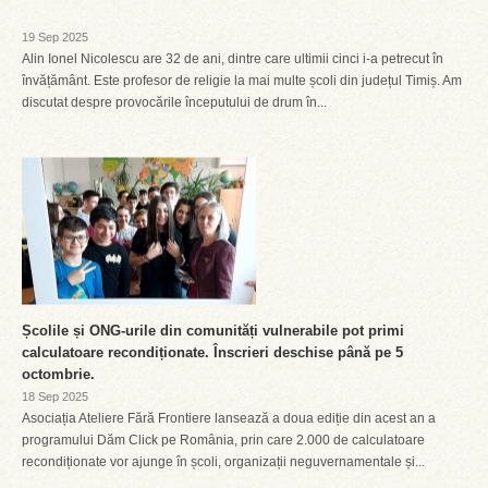
19 Sep 2025
Alin Ionel Nicolescu are 32 de ani, dintre care ultimii cinci i-a petrecut în
învățământ. Este profesor de religie la mai multe școli din județul Timiș. Am
discutat despre provocările începutului de drum în...
Școlile și ONG-urile din comunități vulnerabile pot primi
calculatoare recondiționate. Înscrieri deschise până pe 5
octombrie.
18 Sep 2025
Asociația Ateliere Fără Frontiere lansează a doua ediție din acest an a
programului Dăm Click pe România, prin care 2.000 de calculatoare
recondiționate vor ajunge în școli, organizații neguvernamentale și...