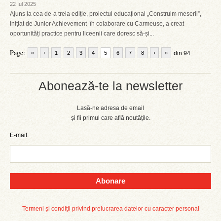
22 Iul 2025
Ajuns la cea de-a treia ediție, proiectul educațional „Construim meserii”,
inițiat de Junior Achievement în colaborare cu Carmeuse, a creat
oportunități practice pentru liceenii care doresc să-și...
Page:
«
‹
1
2
3
4
5
6
7
8
›
»
din 94
Abonează-te la newsletter
Lasă-ne adresa de email
și fii primul care află noutățile.
E-mail:
Abonare
Termeni și condiții privind prelucrarea datelor cu caracter personal