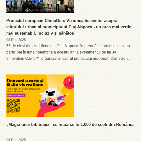
Proiectul european ClimaGen: Viziunea liceenilor asupra
viitorului urban al municipiului Cluj-Napoca - un oraș mai verde,
mai sustenabil, incluziv și sănătos
08 Dec 2025
56 de elevi din cinci licee din Cluj-Napoca, împreună cu profesorii lor, au
participat în luna noiembrie a acestui an la evenimentul de tip JA
Innovation Camp™, organizat în cadrul proiectului european ClimaGen...
„Magia unei biblioteci” se întoarce în 1.000 de școli din România
08 Dec 2025