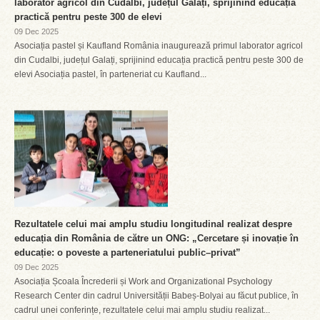
laborator agricol din Cudalbi, județul Galați, sprijinind educația
practică pentru peste 300 de elevi
09 Dec 2025
Asociația pastel și Kaufland România inaugurează primul laborator agricol
din Cudalbi, județul Galați, sprijinind educația practică pentru peste 300 de
elevi Asociația pastel, în parteneriat cu Kaufland...
Rezultatele celui mai amplu studiu longitudinal realizat despre
educația din România de către un ONG: „Cercetare și inovație în
educație: o poveste a parteneriatului public–privat”
09 Dec 2025
Asociația Școala Încrederii și Work and Organizational Psychology
Research Center din cadrul Universității Babeș-Bolyai au făcut publice, în
cadrul unei conferințe, rezultatele celui mai amplu studiu realizat...