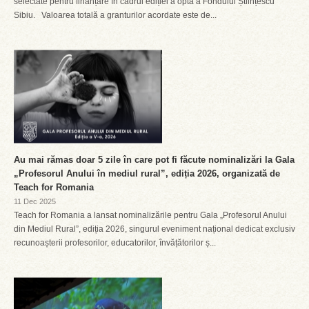
selectate pentru finanțare în cadrul ediției a opta a Fondului Științescu
Sibiu. Valoarea totală a granturilor acordate este de...
Au mai rămas doar 5 zile în care pot fi făcute nominalizări la Gala
„Profesorul Anului în mediul rural”, ediția 2026, organizată de
Teach for Romania
11 Dec 2025
Teach for Romania a lansat nominalizările pentru Gala „Profesorul Anului
din Mediul Rural”, ediția 2026, singurul eveniment național dedicat exclusiv
recunoașterii profesorilor, educatorilor, învățătorilor ș...