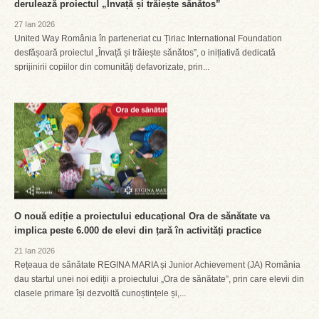
derulează proiectul „Învață și trăiește sănătos”
27 Ian 2026
United Way România în parteneriat cu Țiriac International Foundation
desfășoară proiectul „Învață și trăiește sănătos”, o inițiativă dedicată
sprijinirii copiilor din comunități defavorizate, prin...
O nouă ediție a proiectului educațional Ora de sănătate va
implica peste 6.000 de elevi din țară în activități practice
21 Ian 2026
Rețeaua de sănătate REGINA MARIA și Junior Achievement (JA) România
dau startul unei noi ediții a proiectului „Ora de sănătate”, prin care elevii din
clasele primare își dezvoltă cunoștințele și,...