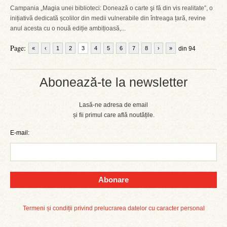
Campania „Magia unei biblioteci: Doneazǎ o carte şi fǎ din vis realitate”, o
inițiativă dedicată școlilor din medii vulnerabile din întreaga țară, revine
anul acesta cu o nouă ediție ambițioasă,...
Page:
«
‹
1
2
3
4
5
6
7
8
›
»
din 94
Abonează-te la newsletter
Lasă-ne adresa de email
și fii primul care află noutățile.
E-mail:
Abonare
Termeni și condiții privind prelucrarea datelor cu caracter personal