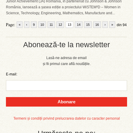
Junior Achievement (JA) România, în parteneriat cu Johnson & Johnson
România, lansează a șasea ediție a proiectului WiSTEM²D – Women in
Science, Technology, Engineering, Mathematics, Manufacture and...
Page:
«
‹
9
10
11
12
13
14
15
16
›
»
din 94
Abonează-te la newsletter
Lasă-ne adresa de email
și fii primul care află noutățile.
E-mail:
Abonare
Termeni și condiții privind prelucrarea datelor cu caracter personal