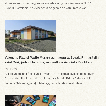
al treilea an consecutiv, propunând elevilor Școlii Gimnaziale Nr. 14
„Sfântul Bartolomeu” o experiență de școală de vară în care vor...
Valentina Fătu și Vasile Muraru au inaugurat Școala Primară din
satul Rași, județul Ialomița, renovată de Asociația BookLand
09 Iul 2024
Actorii Valentina Fătu și Vasile Muraru au acceptat invitația de a deveni
Ambasadori BookLand și de a inaugura Școala Primară din satul Rași,
comuna Sălcioara, județul Ialomița, consolidată și reabilitată...