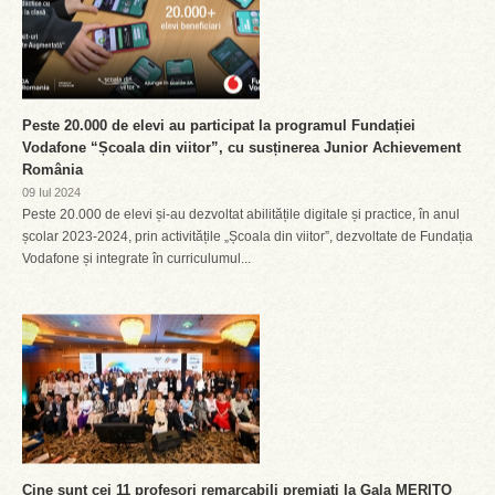
Peste 20.000 de elevi au participat la programul Fundației
Vodafone “Școala din viitor”, cu susținerea Junior Achievement
România
09 Iul 2024
Peste 20.000 de elevi și-au dezvoltat abilitățile digitale și practice, în anul
școlar 2023-2024, prin activitățile „Școala din viitor”, dezvoltate de Fundația
Vodafone și integrate în curriculumul...
Cine sunt cei 11 profesori remarcabili premiați la Gala MERITO