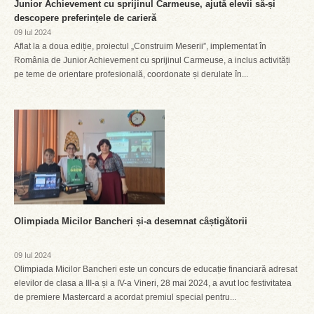
Junior Achievement cu sprijinul Carmeuse, ajută elevii să-și
descopere preferințele de carieră
09 Iul 2024
Aflat la a doua ediție, proiectul „Construim Meserii”, implementat în
România de Junior Achievement cu sprijinul Carmeuse, a inclus activități
pe teme de orientare profesională, coordonate și derulate în...
Olimpiada Micilor Bancheri și-a desemnat câștigătorii
09 Iul 2024
Olimpiada Micilor Bancheri este un concurs de educație financiară adresat
elevilor de clasa a III-a și a IV-a Vineri, 28 mai 2024, a avut loc festivitatea
de premiere Mastercard a acordat premiul special pentru...