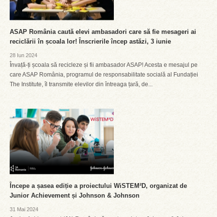
ASAP România caută elevi ambasadori care să fie mesageri ai
reciclării în școala lor! Înscrierile încep astăzi, 3 iunie
28 Iun 2024
Învață-ți școala să recicleze și fii ambasador ASAP! Acesta e mesajul pe
care ASAP România, programul de responsabilitate socială al Fundației
The Institute, îl transmite elevilor din întreaga țară, de...
Începe a șasea ediție a proiectului WiSTEM²D, organizat de
Junior Achievement și Johnson & Johnson
31 Mai 2024