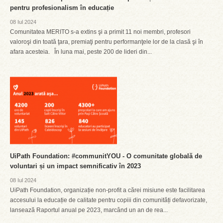
pentru profesionalism în educație
08 Iul 2024
Comunitatea MERITO s-a extins şi a primit 11 noi membri, profesori
valoroşi din toată ţara, premiaţi pentru performanţele lor de la clasă şi în
afara acesteia. În luna mai, peste 200 de lideri din...
UiPath Foundation: #communitYOU - O comunitate globală de
voluntari și un impact semnificativ în 2023
08 Iul 2024
UiPath Foundation, organizație non-profit a cărei misiune este facilitarea
accesului la educație de calitate pentru copiii din comunități defavorizate,
lansează Raportul anual pe 2023, marcând un an de rea...