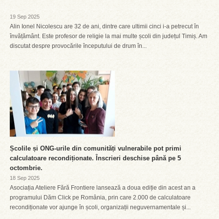
19 Sep 2025
Alin Ionel Nicolescu are 32 de ani, dintre care ultimii cinci i-a petrecut în
învățământ. Este profesor de religie la mai multe școli din județul Timiș. Am
discutat despre provocările începutului de drum în...
Școlile și ONG-urile din comunități vulnerabile pot primi
calculatoare recondiționate. Înscrieri deschise până pe 5
octombrie.
18 Sep 2025
Asociația Ateliere Fără Frontiere lansează a doua ediție din acest an a
programului Dăm Click pe România, prin care 2.000 de calculatoare
recondiționate vor ajunge în școli, organizații neguvernamentale și...