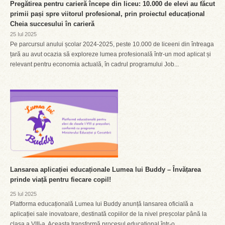
Pregătirea pentru carieră începe din liceu: 10.000 de elevi au făcut
primii pași spre viitorul profesional, prin proiectul educațional
Cheia succesului în carieră
25 Iul 2025
Pe parcursul anului școlar 2024-2025, peste 10.000 de liceeni din întreaga
țară au avut ocazia să exploreze lumea profesională într-un mod aplicat și
relevant pentru economia actuală, în cadrul programului Job...
Lansarea aplicației educaționale Lumea lui Buddy – Învățarea
prinde viață pentru fiecare copil!
25 Iul 2025
Platforma educațională Lumea lui Buddy anunță lansarea oficială a
aplicației sale inovatoare, destinată copiilor de la nivel preșcolar până la
clasa a VIII-a. Aceasta transformă procesul educațional într-o...