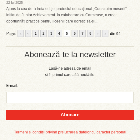
22 Iul 2025
Ajuns la cea de-a treia ediție, proiectul educațional „Construim meserii”,
inițiat de Junior Achievement în colaborare cu Carmeuse, a creat
oportunități practice pentru liceenii care doresc să-și...
Page:
«
‹
1
2
3
4
5
6
7
8
›
»
din 94
Abonează-te la newsletter
Lasă-ne adresa de email
și fii primul care află noutățile.
E-mail:
Abonare
Termeni și condiții privind prelucrarea datelor cu caracter personal