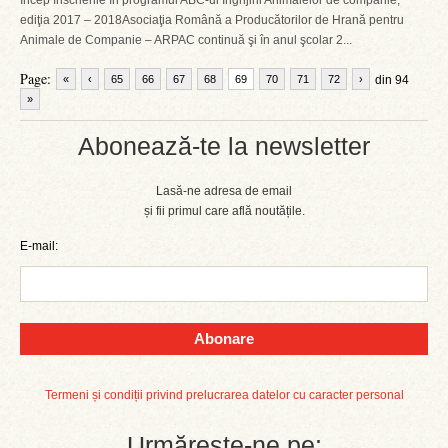
Încep înscrierile în programul ABC-ul Îngrijirii Animalelor de companie,
ediţia 2017 – 2018Asociaţia Română a Producătorilor de Hrană pentru
Animale de Companie – ARPAC continuă şi în anul şcolar 2...
Page:
«
‹
65
66
67
68
69
70
71
72
›
din 94
»
Abonează-te la newsletter
Lasă-ne adresa de email
și fii primul care află noutățile.
E-mail:
Abonare
Termeni și condiții privind prelucrarea datelor cu caracter personal
Urmărește-ne pe: