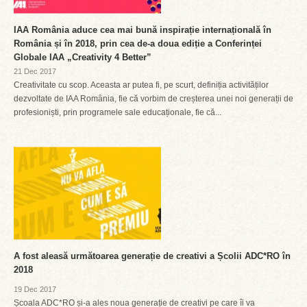
IAA România aduce cea mai bună inspirație internațională în
România și în 2018, prin cea de-a doua ediție a Conferinței
Globale IAA „Creativity 4 Better”
21 Dec 2017
Creativitate cu scop. Aceasta ar putea fi, pe scurt, definiția activităților
dezvoltate de IAA România, fie că vorbim de creșterea unei noi generații de
profesioniști, prin programele sale educaționale, fie că...
A fost aleasă următoarea generație de creativi a Școlii ADC*RO în
2018
19 Dec 2017
Școala ADC*RO și-a ales noua generație de creativi pe care îi va