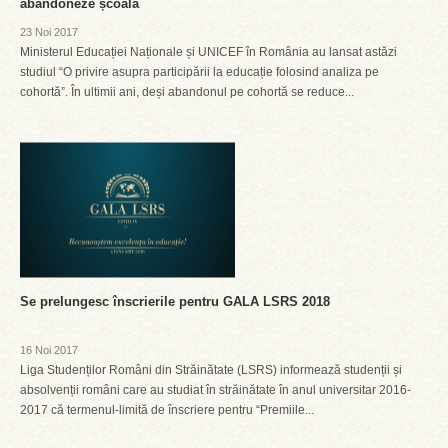
abandoneze școala
23 Noi 2017
Ministerul Educației Naționale și UNICEF în România au lansat astăzi
studiul “O privire asupra participării la educație folosind analiza pe
cohortă”. În ultimii ani, deși abandonul pe cohortă se reduce...
Se prelungesc înscrierile pentru GALA LSRS 2018
16 Noi 2017
Liga Studenților Români din Străinătate (LSRS) informează studenții și
absolvenții români care au studiat în străinătate în anul universitar 2016-
2017 că termenul-limită de înscriere pentru “Premiile...