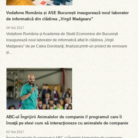
Vodafone România și ASE București inaugurează noul laborator
de informatică din clădirea „Virgil Madgearu”
08 Noi 2017
Vodafone România și Academia de Studii Economice din București
inaugurează noul laborator de informatică aflat în clădirea „Virgil
Madgearu” de pe Calea Dorobanţi, finalizat printr-un proiect de renovare
și...
ABC-ul Îngrijirii Animalelor de companie // programul care îi
învaţă pe elevi cum să interacţioneze cu animalele de companie
02 Noi 2017