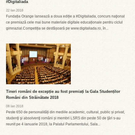
#Digitaliada
22 Ian 2018
Fundația Orange lansează a doua ediție a #Digitaliada, concurs naţional
ce premiază cele mai bune materiale digitale educaționale pentru ciclul
gimnazial.Competiția se desfășoară pe www.digitaliada.ro, în...
Tineri români de excepție au fost premiați la Gala Studenților
Români din Străinătate 2018
08 Ian 2018
Peste 650 de personalități din mediile academic, cultural, public și privat,
studenţi şi absolvenţi români și membri LSRS din peste 50 de ţări s-au
reunit pe 4 ianuarie 2018, la Palatul Parlamentului, Sala...