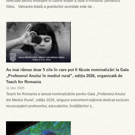
selectate pentru finanțare în cadrul ediției a opta a Fondului Științescu
Sibiu. Valoarea totală a granturilor acordate este de...
Au mai rămas doar 5 zile în care pot fi făcute nominalizări la Gala
„Profesorul Anului în mediul rural”, ediția 2026, organizată de
Teach for Romania
11 Dec 2025
Teach for Romania a lansat nominalizările pentru Gala „Profesorul Anului
din Mediul Rural”, ediția 2026, singurul eveniment național dedicat exclusiv
recunoașterii profesorilor, educatorilor, învățătorilor ș...