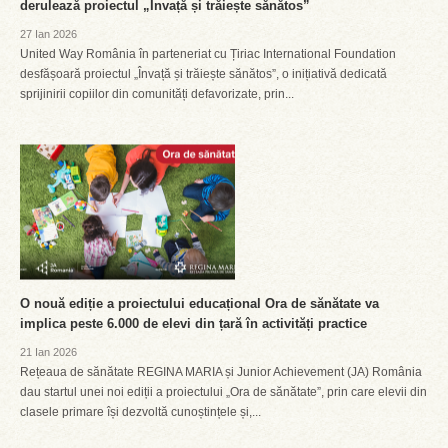
derulează proiectul „Învață și trăiește sănătos”
27 Ian 2026
United Way România în parteneriat cu Țiriac International Foundation
desfășoară proiectul „Învață și trăiește sănătos”, o inițiativă dedicată
sprijinirii copiilor din comunități defavorizate, prin...
O nouă ediție a proiectului educațional Ora de sănătate va
implica peste 6.000 de elevi din țară în activități practice
21 Ian 2026
Rețeaua de sănătate REGINA MARIA și Junior Achievement (JA) România
dau startul unei noi ediții a proiectului „Ora de sănătate”, prin care elevii din
clasele primare își dezvoltă cunoștințele și,...