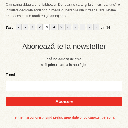
Campania „Magia unei biblioteci: Doneazǎ o carte şi fǎ din vis realitate”, o
inițiativă dedicată școlilor din medii vulnerabile din întreaga țară, revine
anul acesta cu o nouă ediție ambițioasă,...
Page:
«
‹
1
2
3
4
5
6
7
8
›
»
din 94
Abonează-te la newsletter
Lasă-ne adresa de email
și fii primul care află noutățile.
E-mail:
Abonare
Termeni și condiții privind prelucrarea datelor cu caracter personal