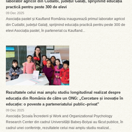
laborator agricol din Cudalbi, județul Galați, sprijinind educația
practică pentru peste 300 de elevi
09 Dec 2025
Asociația pastel și Kaufland România inaugurează primul laborator agricol
din Cudalbi, județul Galați, sprijinind educația practică pentru peste 300 de
elevi Asociația pastel, în parteneriat cu Kaufland...
Rezultatele celui mai amplu studiu longitudinal realizat despre
educația din România de către un ONG: „Cercetare și inovație în
educație: o poveste a parteneriatului public–privat”
09 Dec 2025
Asociația Școala Încrederii și Work and Organizational Psychology
Research Center din cadrul Universității Babeș-Bolyai au făcut publice, în
cadrul unei conferințe, rezultatele celui mai amplu studiu realizat...