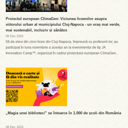
Proiectul european ClimaGen: Viziunea liceenilor asupra
viitorului urban al municipiului Cluj-Napoca - un oraș mai verde,
mai sustenabil, incluziv și sănătos
08 Dec 2025
56 de elevi din cinci licee din Cluj-Napoca, împreună cu profesorii lor, au
participat în luna noiembrie a acestui an la evenimentul de tip JA
Innovation Camp™, organizat în cadrul proiectului european ClimaGen...
„Magia unei biblioteci” se întoarce în 1.000 de școli din România
08 Dec 2025