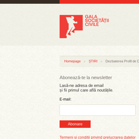
Homepage
ȘTIRI
Dezbaterea Profil de 
Abonează-te la newsletter
Lasă-ne adresa de email
și fii primul care află noutățile.
E-mail:
Abonare
Termeni și condiții privind prelucrarea datelor