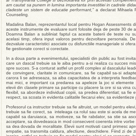
ai Transylvania College si dezvoltarea lor prin activitati complement
am cautat sa punem in lumina importanta investitiei in cadrele did
cladeste un sistem de educatie performant,”
a declarat Mihaela 
Counseling.
Madalina Balan, reprezentantul local pentru Hogan Assessments d
aceste instrumente de evaluare sunt folosite deja de peste 30 de an
Doamna Balan a subliniat faptul ca aceste baterii de teste nu su
acelasi timp, ofera input valoros pentru dezvoltare personala. D
dezvaluie caracteristici asociate cu disfunctiile manageriale si ofe
fie gestionate corect si corectate.
In a doua parte a evenimentului, specialistii din public au fost invitati
care un dascal trebuie sa le aiba pentru a-si realiza cu succes misi
spre succes. S-a conturat astfel un profil complex al dascalului lead
de convingere, claritate in comunicare, sa fie capabil sa-si adapt
carora li se adreseaza, sa aiba capacitatea de a interpreta feedback
mai mici, e important ca predarea sa apeleze la joc si elemente lud
elevii din clasele primare sa participe cu placere la ore si sa vina c
flexibil, sa abordeze individual copiii, sa predea diferentiat; sa fie
respect, sa scoata in evidenta calitatile fiecarui elev, sa evidentiez
Profesorul ca instructor trebuie sa fie altruist, un model pentru elev
trebuie sa fie corect, sa inteleaga ca rolul sau este si acela de ment
capabil sa daruiasca, sa motiveze, sa fie rabdator, sa stie sa as
acceptare, sa dovedeasca in mod consecvent coerenta intre vorbe si
sa dea dovada de moralitate. Elevii sunt motivati cand primesc apre
empatie, sa transmita caldura, afectiune, deschidere. Fiind zi de zi