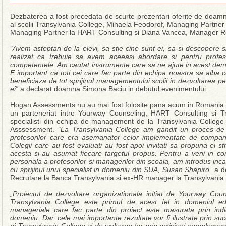
Dezbaterea a fost precedata de scurte prezentari oferite de doam
al scolii Transylvania College, Mihaela Feodorof, Managing Partne
Managing Partner la HART Consulting si Diana Vancea, Manager Re
“Avem asteptari de la elevi, sa stie cine sunt ei, sa-si descopere s
realizat ca trebuie sa avem aceeasi abordare si pentru profes
competentele. Am cautat instrumente care sa ne ajute in acest dem
E important ca toti cei care fac parte din echipa noastra sa aiba co
beneficiaza de tot sprijinul managementului scolii in dezvoltarea pe
ei”
a declarat doamna Simona Baciu in debutul evenimentului.
Hogan Assessments nu au mai fost folosite pana acum in Romania in
un parteneriat intre Yourway Counseling, HART Consulting si Tr
specialisti din echipa de management de la Transylvania College
Asssessment.
“La Transylvania College am gandit un proces de 
profesorilor care era asemanator celor implementate de compan
Colegii care au fost evaluati au fost apoi invitati sa propuna ei st
acesta si-au asumat fiecare targetul propus. Pentru a veni in c
personala a profesorilor si managerilor din scoala, am introdus in
cu sprijinul unui specialist in domeniu din SUA, Susan Shapiro
” a 
Recrutare la Banca Transylvania si ex-HR manager la Transylvania
„Proiectul de dezvoltare organizationala initiat de Yourway Cou
Transylvania College este primul de acest fel in domeniul educ
manageriale care fac parte din proiect este masurata prin indic
domeniu. Dar, cele mai importante rezultate vor fi ilustrate prin su