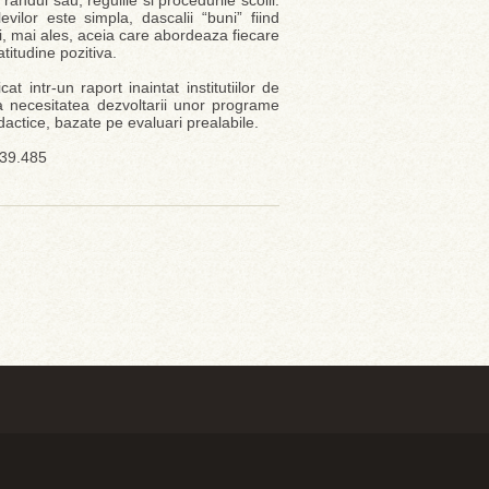
 randul sau, regulile si procedurile scolii.
vilor este simpla, dascalii “buni” fiind
i, mai ales, aceia care abordeaza fiecare
titudine pozitiva.
t intr-un raport inaintat institutiilor de
nia necesitatea dezvoltarii unor programe
actice, bazate pe evaluari prealabile.
839.485