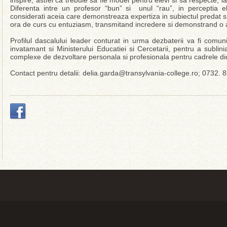
inspire, astfel ca trebuie sa fie model pentru elevi si sa respecte, la
Diferenta intre un profesor “bun” si unul “rau”, in perceptia ele
considerati aceia care demonstreaza expertiza in subiectul predat s
ora de curs cu entuziasm, transmitand incredere si demonstrand o a
Profilul dascalului leader conturat in urma dezbaterii va fi comunica
invatamant si Ministerului Educatiei si Cercetarii, pentru a subli
complexe de dezvoltare personala si profesionala pentru cadrele did
Contact pentru detalii: delia.garda@transylvania-college.ro; 0732. 