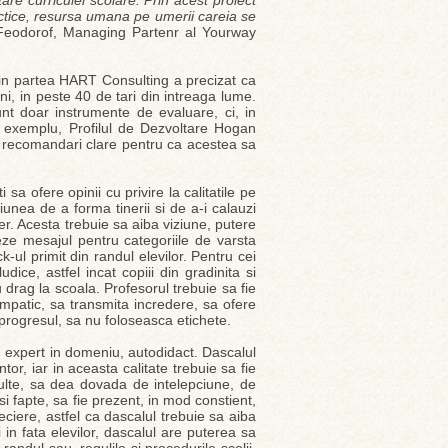
are curriculei scolare. Prin acest proiect
actice, resursa umana pe umerii careia se
Feodorof, Managing Partenr al Yourway
in partea HART Consulting a precizat ca
i, in peste 40 de tari din intreaga lume.
nt doar instrumente de evaluare, ci, in
e exemplu, Profilul de Dezvoltare Hogan
ra recomandari clare pentru ca acestea sa
 sa ofere opinii cu privire la calitatile pe
unea de a forma tinerii si de a-i calauzi
er. Acesta trebuie sa aiba viziune, putere
eze mesajul pentru categoriile de varsta
-ul primit din randul elevilor. Pentru cei
ice, astfel incat copiii din gradinita si
u drag la scoala. Profesorul trebuie sa fie
 empatic, sa transmita incredere, sa ofere
e progresul, sa nu foloseasca etichete.
i, expert in domeniu, autodidact. Dascalul
or, iar in aceasta calitate trebuie sa fie
culte, sa dea dovada de intelepciune, de
 fapte, sa fie prezent, in mod constient,
ciere, astfel ca dascalul trebuie sa aiba
 in fata elevilor, dascalul are puterea sa