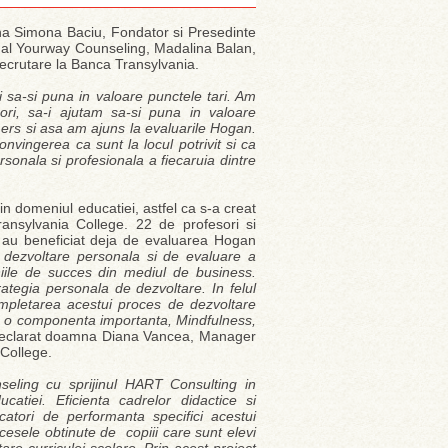
na Simona Baciu, Fondator si Presedinte
r al Yourway Counseling, Madalina Balan,
crutare la Banca Transylvania.
i sa-si puna in valoare punctele tari. Am
ori, sa-i ajutam sa-si puna in valoare
ers si asa am ajuns la evaluarile Hogan.
nvingerea ca sunt la locul potrivit si ca
rsonala si profesionala a fiecaruia dintre
 domeniul educatiei, astfel ca s-a creat
ansylvania College. 22 de profesori si
 au beneficiat deja de evaluarea Hogan
dezvoltare personala si de evaluare a
iile de succes din mediul de business.
rategia personala de dezvoltare. In felul
ompletarea acestui proces de dezvoltare
ca o componenta importanta, Mindfulness,
declarat doamna Diana Vancea, Manager
 College.
nseling cu sprijinul HART Consulting in
atiei. Eficienta cadrelor didactice si
atori de performanta specifici acestui
ccesele obtinute de copiii care sunt elevi