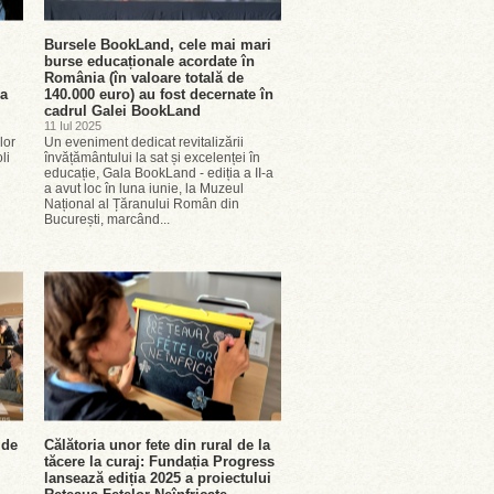
Bursele BookLand, cele mai mari
burse educaționale acordate în
România (în valoare totală de
ia
140.000 euro) au fost decernate în
cadrul Galei BookLand
11 Iul 2025
lor
Un eveniment dedicat revitalizării
li
învățământului la sat și excelenței în
educație, Gala BookLand - ediția a II-a
a avut loc în luna iunie, la Muzeul
Național al Țăranului Român din
București, marcând...
 de
Călătoria unor fete din rural de la
tăcere la curaj: Fundația Progress
lansează ediția 2025 a proiectului