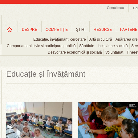
Contul meu
Ca
DESPRE
COMPETIȚIE
ŞTIRI
RESURSE
PARTENE
Educație, învățământ, cercetare
Artă şi cultură
Apărarea drep
Comportament civic şi participare publică
Sănătate
Incluziune socială
Serv
Dezvoltare economică şi socială
Voluntariat
Tinere
t
Educație și Învățământ