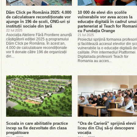
Dăm Click pe România 2025: 4.000
10 000 de elevi din școlile
de calculatoare recondiționate vor
vulnerabile vor avea acces la
ajunge în 196 de școli, ONG-uri și
educație digitală în cadrul unui
instituții sociale din țară
parteneriat al Teach for Roman
22 Iul 2025
cu Fundația Orange
Asociația Ateliere Fără Frontiere anunță
21 Iul 2025
câștigătorii ediției 2025 a programului
Proiectul sprijină formarea profesori
Dăm Click pe România. În acest an,
și facilitează accesul elevilor din șco
4.000 de calculatoare recondiționate
vulnerabile la o educație digitală de
vor fi donate către 196 de organizații
calitate. Prin intermediul Platformei
din...
Digitaliada profesorii Teach for
Romania au acces...
Scoala in care abilitatile practice
”Ora de Carieră” sprijină elevii
incep sa fie dezvoltate din clasa
liceu din Cluj să-și descopere
pregatitoare
vocația