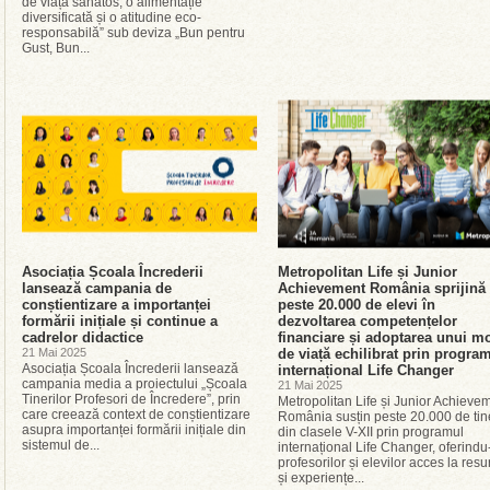
de viață sănătos, o alimentație
diversificată și o atitudine eco-
responsabilă” sub deviza „Bun pentru
Gust, Bun...
Asociația Școala Încrederii
Metropolitan Life și Junior
lansează campania de
Achievement România sprijină
conștientizare a importanței
peste 20.000 de elevi în
formării inițiale și continue a
dezvoltarea competențelor
cadrelor didactice
financiare și adoptarea unui m
21 Mai 2025
de viață echilibrat prin progra
Asociația Școala Încrederii lansează
internațional Life Changer
campania media a proiectului „Școala
21 Mai 2025
Tinerilor Profesori de Încredere”, prin
Metropolitan Life și Junior Achieve
care creează context de conștientizare
România susțin peste 20.000 de tin
asupra importanței formării inițiale din
din clasele V-XII prin programul
sistemul de...
internațional Life Changer, oferindu
profesorilor și elevilor acces la resu
și experiențe...