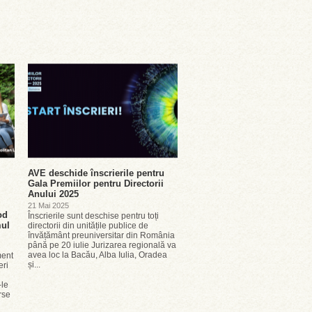
AVE deschide înscrierile pentru
Gala Premiilor pentru Directorii
Anului 2025
21 Mai 2025
od
Înscrierile sunt deschise pentru toți
mul
directorii din unitățile publice de
învățământ preuniversitar din România
până pe 20 iulie Jurizarea regională va
avea loc la Bacău, Alba Iulia, Oradea
ment
și...
eri
-le
rse