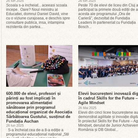
26 Iun 2025
26 Iun 2025
Scoala s-a incheiat... aceeasi scoala
Peste 70 de elevi de liceu din Cluj 
incepe. Oare? Noul ministru al
participat la primele două ediții de 
Educatiei, domnul Daniel David, vine
acesta ale programului „Ora de
cu o viziune curajoasa, e deschis spre
Carieră”, dezvoltat de Fundația
consultare publica, insa, intampina
Leaders în parteneriat cu Fundația
rezistenta din partea...
Bosch...
600.000 de elevi, profesori și
Elevii bucureșteni inovează dig
părinți au fost implicați în
în cadrul Skills for the Future –
promovarea alimentației
Agile Mindset
sănătoase prin programul
26 Mai 2025
educațional organizat de Asociația
Elevii din cinci licee bucureștene a
Sărbătoarea Gustului, susținut de
demonstrat agilitate și inovație digit
Fundația Auchan
în proiectul Skills for the Future – Ag
Mindset, derulat de Junior Achieve
26 Iun 2025
România și DB Global...
S-a încheiat cea de-a 8-a ediție a
programului educațional național „Stil