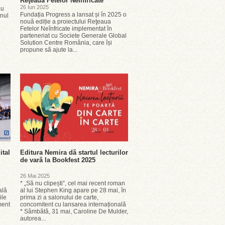
Reţeaua Fetelor Neînfricate
26 Iun 2025
au
Fundația Progress a lansat și în 2025 o
anul
nouă ediție a proiectului Reţeaua
Fetelor Neînfricate implementat în
parteneriat cu Societe Generale Global
Solution Centre România, care își
propune să ajute la...
ital
Editura Nemira dă startul lecturilor
de vară la Bookfest 2025
26 Mai 2025
u
* „Să nu clipești”, cel mai recent roman
ală
al lui Stephen King apare pe 28 mai, în
ile
prima zi a salonului de carte,
ment
concomitent cu lansarea internațională
* Sâmbătă, 31 mai, Caroline De Mulder,
autorea...