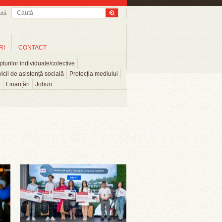
ută
RI
CONTACT
turilor individuale/colective
icii de asistență socială
Protecția mediului
t
Finanțări
Joburi