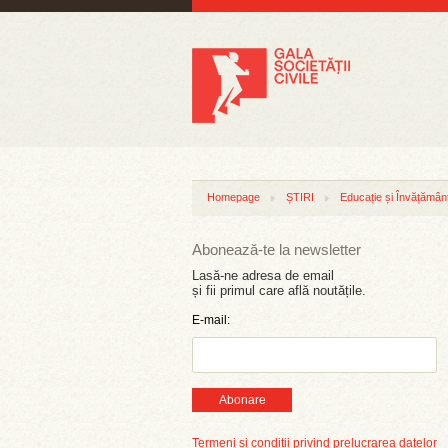
Homepage
ȘTIRI
Educație și Învățămân
Abonează-te la newsletter
Lasă-ne adresa de email
și fii primul care află noutățile.
E-mail:
Abonare
Termeni și condiții privind prelucrarea datelor