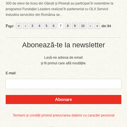
300 de elevi de liceu din Găești și Ploiești au participat în noiembrie la
programul Fundației Leaders realizat în parteneriat cu OLX Servicii
Industria serviciilor din România se...
Page:
«
‹
3
4
5
6
7
8
9
10
›
»
din 94
Abonează-te la newsletter
Lasă-ne adresa de email
și fii primul care află noutățile.
E-mail:
Abonare
Termeni și condiții privind prelucrarea datelor cu caracter personal