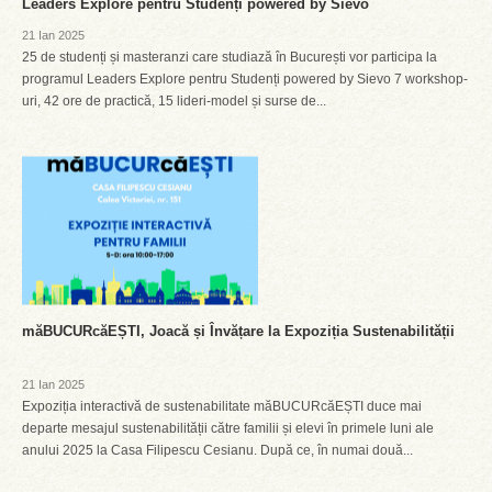
Leaders Explore pentru Studenți powered by Sievo
21 Ian 2025
25 de studenți și masteranzi care studiază în București vor participa la
programul Leaders Explore pentru Studenți powered by Sievo 7 workshop-
uri, 42 ore de practică, 15 lideri-model și surse de...
măBUCURcăEȘTI, Joacă și Învățare la Expoziția Sustenabilității
21 Ian 2025
Expoziția interactivă de sustenabilitate măBUCURcăEȘTI duce mai
departe mesajul sustenabilității către familii și elevi în primele luni ale
anului 2025 la Casa Filipescu Cesianu. După ce, în numai două...