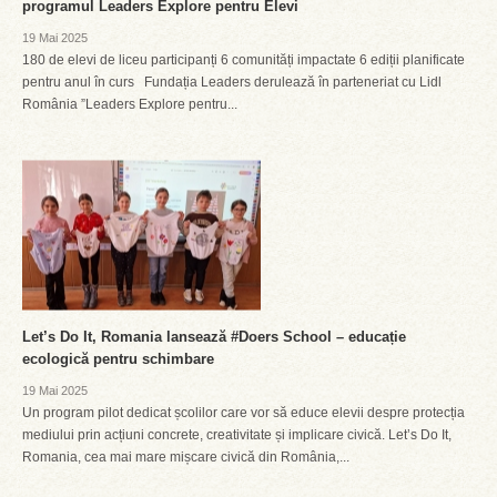
programul Leaders Explore pentru Elevi
19 Mai 2025
180 de elevi de liceu participanți 6 comunități impactate 6 ediții planificate
pentru anul în curs Fundația Leaders derulează în parteneriat cu Lidl
România ”Leaders Explore pentru...
Let’s Do It, Romania lansează #Doers School – educație
ecologică pentru schimbare
19 Mai 2025
Un program pilot dedicat școlilor care vor să educe elevii despre protecția
mediului prin acțiuni concrete, creativitate și implicare civică. Let’s Do It,
Romania, cea mai mare mișcare civică din România,...