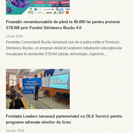
Finanțări nerambursabile de până la 40.000 lei pentru proiecte
STEAM prin Fondul Științescu Buzău 4.0
13 Ian 2025
Fundația Comunitară Buzău lansează cea de-a patra ediție a Fondului
Științescu Buzău, un program dedicat susținerii inițiativelor educaționale
inovatoare în domeniile STEAM (științe, tehnologie, inginerie,...
Fundația Leaders lansează parteneriatul cu OLX Servicii pentru
programe adresate elevilor de liceu
16 Dec 2024