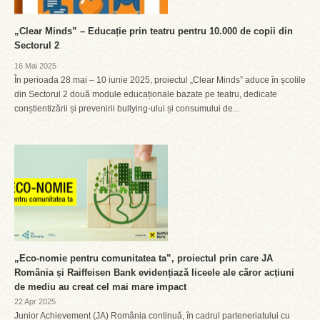
„Clear Minds” – Educație prin teatru pentru 10.000 de copii din
Sectorul 2
16 Mai 2025
În perioada 28 mai – 10 iunie 2025, proiectul „Clear Minds” aduce în școlile
din Sectorul 2 două module educaționale bazate pe teatru, dedicate
conștientizării și prevenirii bullying-ului și consumului de...
„Eco-nomie pentru comunitatea ta”, proiectul prin care JA
România și Raiffeisen Bank evidențiază liceele ale căror acțiuni
de mediu au creat cel mai mare impact
22 Apr 2025
Junior Achievement (JA) România continuă, în cadrul parteneriatului cu