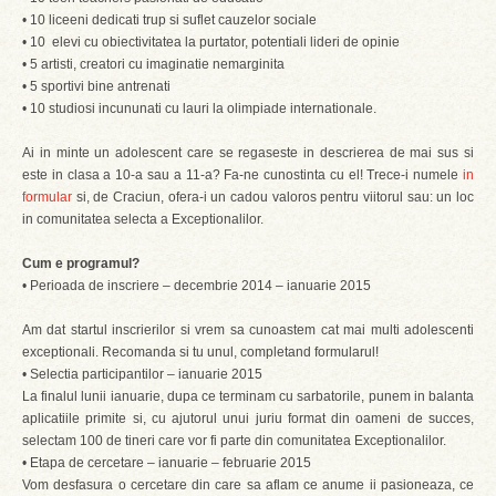
• 10 liceeni dedicati trup si suflet cauzelor sociale
• 10 elevi cu obiectivitatea la purtator, potentiali lideri de opinie
• 5 artisti, creatori cu imaginatie nemarginita
• 5 sportivi bine antrenati
• 10 studiosi incununati cu lauri la olimpiade internationale.
Ai in minte un adolescent care se regaseste in descrierea de mai sus si
este in clasa a 10-a sau a 11-a? Fa-ne cunostinta cu el! Trece-i numele
in
formular
si, de Craciun, ofera-i un cadou valoros pentru viitorul sau: un loc
in comunitatea selecta a Exceptionalilor.
Cum e programul?
• Perioada de inscriere – decembrie 2014 – ianuarie 2015
Am dat startul inscrierilor si vrem sa cunoastem cat mai multi adolescenti
exceptionali. Recomanda si tu unul, completand formularul!
• Selectia participantilor – ianuarie 2015
La finalul lunii ianuarie, dupa ce terminam cu sarbatorile, punem in balanta
aplicatiile primite si, cu ajutorul unui juriu format din oameni de succes,
selectam 100 de tineri care vor fi parte din comunitatea Exceptionalilor.
• Etapa de cercetare – ianuarie – februarie 2015
Vom desfasura o cercetare din care sa aflam ce anume ii pasioneaza, ce