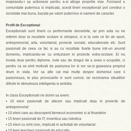
inspirandu-i sa actioneze pentru a-si atinge propriile vise. Formand o
comunitate puternica si implicata, acesti tineri exceptionali pot construi o
societate mai buna, bazata pe valori puternice si oameni de caracter.
Profil de Exceptional
Exceptionalii sunt tinerii cu performante deosebite, iar prin asta nu ne
referim doar la reusitele scolare si olimpice, ci si la cele ce tin de sport,
antreprenoriat, arta, voluntariat, proiecte sociale, educationale etc. Sunt
pasionati de ceea ce fac si au cu rezultate foarte bune intr-un anumit
domeniu, implicandu-se cu entuziasm in proiecte extra-scolare. Ei nu
invata doar pentru diplome, note sau de dragul de a avea o ocupatie, ci
pentru ca se simt motivati de pasiunea lor si vor sa-si gaseasca propriul
drum in viata. Vor sa afle cat mai multe despre domeniul care ii
pasioneaza, le plac provocarile si sunt curiosi, iar rezolvarea situatiilor
dificile le stimuleaza inteligenta si ambitia.
In clasa Exceptionalii ne dorim sa avem:
• 10 elevi pasionati de afaceri sau implicati deja in proiecte de
antreprenoriat
• 10 elevi care au descoperit farmecul economiei si al finantelor
• 15 tineri pasionati de IT, inventica sau robotica
• 15 elevi cu simt civic, implicati in activitati de voluntariat
• 10 teen teachers pasionati de educatie