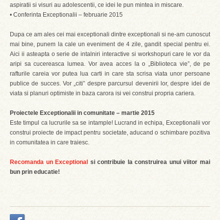
aspiratii si visuri au adolescentii, ce idei le pun mintea in miscare.
• Conferinta Exceptionalii – februarie 2015
Dupa ce am ales cei mai exceptionali dintre exceptionali si ne-am cunoscut
mai bine, punem la cale un eveniment de 4 zile, gandit special pentru ei.
Aici ii asteapta o serie de intalniri interactive si workshopuri care le vor da
aripi sa cucereasca lumea. Vor avea acces la o „Biblioteca vie”, de pe
rafturile careia vor putea lua carti in care sta scrisa viata unor persoane
publice de succes. Vor „citi” despre parcursul devenirii lor, despre idei de
viata si planuri optimiste in baza carora isi vei construi propria cariera.
Proiectele Exceptionalii in comunitate – martie 2015
Este timpul ca lucrurile sa se intample! Lucrand in echipa, Exceptionalii vor
construi proiecte de impact pentru societate, aducand o schimbare pozitiva
in comunitatea in care traiesc.
Recomanda un Exceptional
si contribuie la construirea unui viitor mai
bun prin educatie!