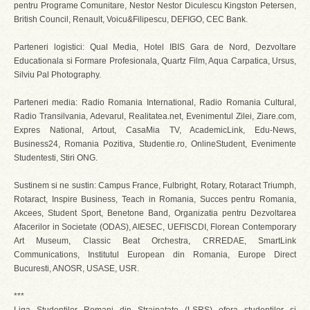
pentru Programe Comunitare, Nestor Nestor Diculescu Kingston Petersen,
British Council, Renault, Voicu&Filipescu, DEFIGO, CEC Bank.
Parteneri logistici: Qual Media, Hotel IBIS Gara de Nord, Dezvoltare
Educationala si Formare Profesionala, Quartz Film, Aqua Carpatica, Ursus,
Silviu Pal Photography.
Parteneri media: Radio Romania International, Radio Romania Cultural,
Radio Transilvania, Adevarul, Realitatea.net, Evenimentul Zilei, Ziare.com,
Expres National, Artout, CasaMia TV, AcademicLink, Edu-News,
Business24, Romania Pozitiva, Studentie.ro, OnlineStudent, Evenimente
Studentesti, Stiri ONG.
Sustinem si ne sustin: Campus France, Fulbright, Rotary, Rotaract Triumph,
Rotaract, Inspire Business, Teach in Romania, Succes pentru Romania,
Akcees, Student Sport, Benetone Band, Organizatia pentru Dezvoltarea
Afacerilor in Societate (ODAS), AIESEC, UEFISCDI, Florean Contemporary
Art Museum, Classic Beat Orchestra, CRREDAE, SmartLink
Communications, Institutul European din Romania, Europe Direct
Bucuresti, ANOSR, USASE, USR.
***