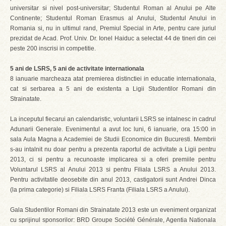
universitar si nivel post-universitar; Studentul Roman al Anului pe Alte
Continente; Studentul Roman Erasmus al Anului, Studentul Anului in
Romania si, nu in ultimul rand, Premiul Special in Arte, pentru care juriul
prezidat de Acad. Prof. Univ. Dr. Ionel Haiduc a selectat 44 de tineri din cei
peste 200 inscrisi in competitie.
5 ani de LSRS, 5 ani de activitate internationala
8 ianuarie marcheaza atat premierea distinctiei in educatie internationala,
cat si serbarea a 5 ani de existenta a Ligii Studentilor Romani din
Strainatate.
La inceputul fiecarui an calendaristic, voluntarii LSRS se intalnesc in cadrul
Adunarii Generale. Evenimentul a avut loc luni, 6 ianuarie, ora 15:00 in
sala Aula Magna a Academiei de Studii Economice din Bucuresti. Membrii
s-au intalnit nu doar pentru a prezenta raportul de activitate a Ligii pentru
2013, ci si pentru a recunoaste implicarea si a oferi premiile pentru
Voluntarul LSRS al Anului 2013 si pentru Filiala LSRS a Anului 2013.
Pentru activitatile deosebite din anul 2013, castigatorii sunt Andrei Dinca
(la prima categorie) si Filiala LSRS Franta (Filiala LSRS a Anului).
Gala Studentilor Romani din Strainatate 2013 este un eveniment organizat
cu sprijinul sponsorilor: BRD Groupe Société Générale, Agentia Nationala