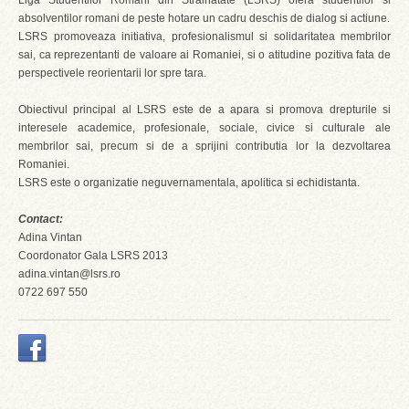
Liga Studentilor Romani din Strainatate (LSRS) ofera studentilor si
absolventilor romani de peste hotare un cadru deschis de dialog si actiune.
LSRS promoveaza initiativa, profesionalismul si solidaritatea membrilor
sai, ca reprezentanti de valoare ai Romaniei, si o atitudine pozitiva fata de
perspectivele reorientarii lor spre tara.
Obiectivul principal al LSRS este de a apara si promova drepturile si
interesele academice, profesionale, sociale, civice si culturale ale
membrilor sai, precum si de a sprijini contributia lor la dezvoltarea
Romaniei.
LSRS este o organizatie neguvernamentala, apolitica si echidistanta.
Contact:
Adina Vintan
Coordonator Gala LSRS 2013
adina.vintan@lsrs.ro
0722 697 550