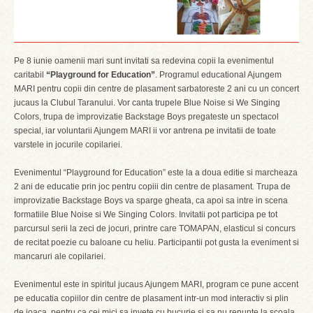
Pe 8 iunie oamenii mari sunt invitati sa redevina copii la evenimentul
caritabil
“Playground for Education”
. Programul educational Ajungem
MARI pentru copii din centre de plasament sarbatoreste 2 ani cu un concert
jucaus la Clubul Taranului. Vor canta trupele Blue Noise si We Singing
Colors, trupa de improvizatie Backstage Boys pregateste un spectacol
special, iar voluntarii Ajungem MARI ii vor antrena pe invitatii de toate
varstele in jocurile copilariei.
Evenimentul “Playground for Education” este la a doua editie si marcheaza
2 ani de educatie prin joc pentru copiii din centre de plasament. Trupa de
improvizatie Backstage Boys va sparge gheata, ca apoi sa intre in scena
formatiile Blue Noise si We Singing Colors. Invitatii pot participa pe tot
parcursul serii la zeci de jocuri, printre care TOMAPAN, elasticul si concurs
de recitat poezie cu baloane cu heliu. Participantii pot gusta la eveniment si
mancaruri ale copilariei.
Evenimentul este in spiritul jucaus Ajungem MARI, program ce pune accent
pe educatia copiilor din centre de plasament intr-un mod interactiv si plin
de joaca, pentru ca cei mici sa invete cu bucurie si sa nu renunte la scoala.