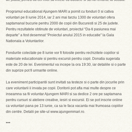
Programul educational Ajungem MARI a pornit cu fonduri 0 si cativa
voluntari pe 8 iunie 2014, iar 2 ani mai tarziu 1300 de voluntari ofera
saptamanal bucurie pentru 2000 de copii din Bucuresti si 25 de judete.
Pentru rezultatele obtinute de voluntari, proiectul “Da-ti pasiunea mai
departe” a fost desemnat “Proiectul anului 2015 in educatie” la Gala
Nationala a Voluntarilor.
Fondurile colectate pe 8 iunie vor fi folosite pentru rechizitele copiilor si
materiale educationale si pentru excursii pentru copii. Donatia sugerata
este de 20 de lei. Evenimentul va incepe la ora 19:30, iar detaliile si o parte
din suprize pot fi urmarite online.
La eveniment participantii sunt invitati sa testeze si o parte din jocurile prin
care voluntarii ii invata pe copii. Doritorii pot afla mai multe despre ce
inseamna sa fii voluntar Ajungem MARI si sa dedice 2 ore pe saptamana
pentru cursuri si ateliere creative, iesiri si excursii. Ei se pot inscrie online
ca voluntari pana pe 13 iunie, ca sa le faca vacanta mai frumoasa copiilor
din centre. Detalii pe site-ul www.ajungemmari.ro.
***