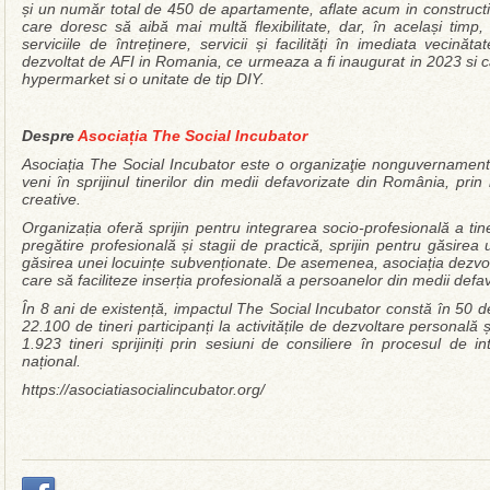
și un număr total de 450 de apartamente, aflate acum in constructi
care doresc să aibă mai multă flexibilitate, dar, în același timp
serviciile de întreținere, servicii și facilități în imediata vecină
dezvoltat de AFI in Romania, ce urmeaza a fi inaugurat in 2023 si
hypermarket si o unitate de tip DIY.
Despre
Asociația The Social Incubator
Asociația The Social Incubator este o organizaţie nonguvernamental
veni ȋn sprijinul tinerilor din medii defavorizate din România, prin 
creative.
Organizația oferă sprijin pentru integrarea socio-profesională a tineri
pregătire profesională și stagii de practică, sprijin pentru găsirea
găsirea unei locuințe subvenționate. De asemenea, asociația dezvol
care să faciliteze inserția profesională a persoanelor din medii defa
În 8 ani de existență, impactul The Social Incubator constă în 50 
22.100 de tineri participanți la activitățile de dezvoltare personală 
1.923 tineri sprijiniți prin sesiuni de consiliere în procesul de in
național.
https://asociatiasocialincubator.org/