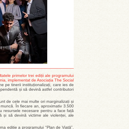
tele primelor trei ediții ale programului
ania, implementat de Asociația The Social
ne pe tinerii instituționalizați, care ies de
dependentă și să devină astfel contributori
nt de cele mai multe ori marginalizați și
e muncă. În fiecare an, aproximativ 3.500
u au resursele necesare pentru a face față
ă și să devină victime ale violenței, ale
a ediție a programului “Plan de Viață”,