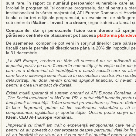
sunt rare, în raport cu numărul persoanelor vulnerabile care au n
înrolați în program să își continue progresele, dar și pentru a ofer
instituționalizat la vârsta majoratului, AFI Europe Romania si Asoci
finalul celor trei ediții ale programului, un eveniment de strângere
sub umbrela
iMatter – Invest in a dream
, organizatorii au lansat ș
Companiile, dar și persoanele fizice care doresc să sprijine
părăsesc centrele de plasament pot accesa
platforma
plandevi
De asemenea, companiile pot veni în sprijinul tinerilor care părăse
fiscală care le permite să direcționeze până la 20% din impozitul pe 
la 31 decembrie.
„
La AFI Europe, credem cu tărie că succesul nu se măsoară doar 
impactul pozitiv pe care îl avem în comunități și în viețile celor din
care ne-a determinat să îmbrățișăm o cauză socială care se alini
care face o diferență semnificativă în societatea noastră. Prin susț
defavorizați, nu doar ne-am promis sprijinul financiar, ci ne-am d
pentru a crea un impact de durată.
Există multă speranță
și s
untem onorați că AFI Europe România, ală
„The Social Incubator” și McCann PR, a putut clădi fundația pentru c
funcționali ai societății. Trăim vremuri provocatoare și fiecare dint
în bine.
Împreună, putem să fim catalizatorii schimbării și să
compasiunea, egalitatea și oportunitățile. Oricine poate sprijin un
Klein, CEO AFI Europe România
.
„
Împreună cu tinerii am trăit o experiență emoționantă care ne ins
pentru că au povestit cu generozitate despre parcursul vieții lor în s
că au împărtășit ce visuri au și cum pot fi ei susținuți pentru a dev