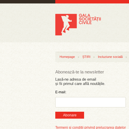
Homepage
ȘTIRI
Incluziune socială
Abonează-te la newsletter
Lasă-ne adresa de email
și fii primul care află noutățile.
E-mail:
Abonare
Termeni și condiții privind prelucrarea datelor