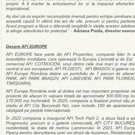
proprii.
A fi martor la entuziasmul lor și la impactul eforturil
inspirațional.
Aș dori să-mi exprim recunoștința imensă pentru echipa uimitoare d
această cauză în ultimii trei ani de zile, precum și pentru part
Acest program a făcut o diferență tangibilă în viețile acestor adolesc
și atinge adevăratul lor potențial.
” -
Adriana Preda, director execut
Despre AFI EUROPE
AFI EUROPE face parte din AFI Properties, companie lider în d
investițiilor imobiliare, care operează în Europa Centrală și de E
comercial AFI COTROCENI, unul dintre cele mai mari și mai dom
central și est europeană, AFI PLOIESTI, AFI BRASOV si galeria come
AFI Europe România deține un portofoliu de 7 parcuri de aface
PARK, AFI PARK BRAȘOV, AFI LAKEVIEW, AFI PARK FLOREAS
TIMIȘOARA).
AFI Europe România este al doilea cel mai important proprietar de 
proiecte de afaceri în valoare totală de aproximativ 300.000 mp închi
170.000 mp închiriabili. În 2020, compania a finalizat primul său pr
stadiu al AFI City Bucureștii Noi, care include 190 de apartame
câștigată pe piețele internaționale.
În 2022 compania a inaugurat AFI Tech Park 2, a doua fază a par
Progresului, precum și o galerie comercială, AFI CITY BUCURE
rezidențială, la stația de metrou Laminorului. În 2021, AFI Euro
Pipera pentru dezvoltarea unei noi divizii de business, Residential t