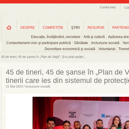
Contul meu
Ca
DESPRE
COMPETIȚIE
ŞTIRI
RESURSE
PARTENE
Educație, învățământ, cercetare
Artă şi cultură
Apărarea drep
Comportament civic şi participare publică
Sănătate
Incluziune socială
Serv
Dezvoltare economică şi socială
Voluntariat
Tinere
45 de tineri, 45 de șanse în „Plan de Viață”: Și tu poți sprijini...
45 de tineri, 45 de șanse în „Plan de Via
tinerii care ies din sistemul de protecț
31 Mai 2023 / Incluziune socială