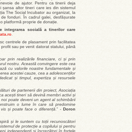
evoie de ajutor. Pentru ca tinerii deja
i șansa altor tineri care ies din sistemul
ația The Social Incubator au organizat, la
 de fonduri. În cadrul galei, desfășurate
i o platformă proprie de donație.
 integrarea socială a tinerilor care
ata.ro
.
sc centrele de plasament prin facilitatea
profit sau pe venit datorat statului, până
prin realizările financiare, ci și prin
 jurul nostru. Această convingere este cea
ază cu valorile noastre fundamentale și
inerea acestei cauze, cea a adolescenților
edicat și timpul, expertiza și resursele
turi de partenerii din proiect, Asociația
a acești tineri să devină membri activi și
re noi poate deveni un agent al schimbării
 construim o lume în care să predomine
 vis și poate face o diferență
.” -
Doron
piră și le suntem cu toții recunoscători
istemul de protecție a copilului și pentru
eni independenți și încrezători în forțele