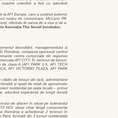
or noastre colective a fost cu adevărat
e la AFI Europe, care a susținut puternic
enerul nostru de comunicare, McCann PR.
enți, oferindu-le șansa de a visa și de a-
iv Asociația The Social Incubator.
omeniul dezvoltării, managementului și
st. În România, compania operează centrul
inante centre comerciale din regiunea
rciala AFI CITY. În sectorul de birouri,
ri de clasa A (AFI PARK 1-5, AFI TECH
CA, AFI VICTORIEI PLAZA, AFI PARK
clădiri de birouri din țară, administrând
riabili și spații de retail de aproximativ
oiect rezidențial pe piața locală – primul
nte, aducând experiența de lungă durată
cului de afaceri în
situat
pe bulevardul
ȘTII NOI,
s
ituat chiar lângă componenta
pe România a achiziționat 2 terenuri în
o Rent, formată din 3 turnuri rezidențiale