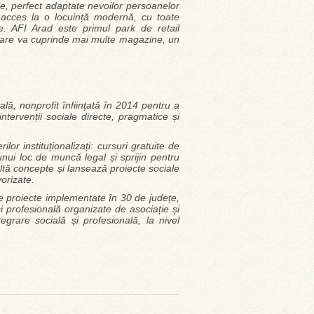
e, perfect adaptate nevoilor persoanelor
, acces la o locuință modernă, cu toate
tate. AFI Arad este primul park de retail
 care va cuprinde mai multe magazine, un
ă, nonprofit ȋnfiinţată ȋn 2014 pentru a
intervenții sociale directe, pragmatice și
lor instituționalizați: cursuri gratuite de
 unui loc de muncă legal și sprijin pentru
tă concepte și lansează proiecte sociale
vorizate.
de proiecte implementate în 30 de județe,
și profesională organizate de asociație și
tegrare socială și profesională, la nivel