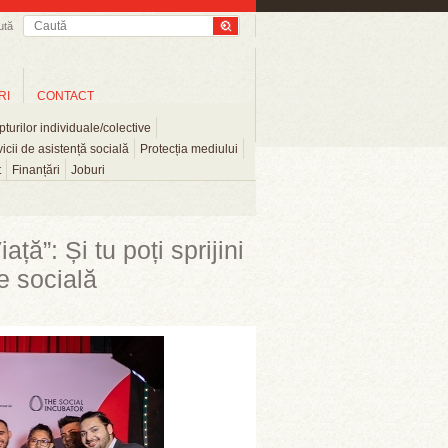
ută
RI
CONTACT
turilor individuale/colective
icii de asistență socială
Protecția mediului
t
Finanțări
Joburi
ță”: Și tu poți sprijini
ie socială