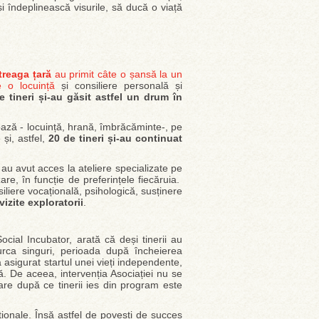
i îndeplinească visurile, să ducă o viață
ntreaga țară
au primit câte o șansă la un
de o locuință
și consiliere personală și
e tineri și-au găsit astfel un drum în
bază - locuință, hrană, îmbrăcăminte-, pe
și, astfel,
20 de tineri și-au continuat
i au avut acces la ateliere specializate pe
are, în funcție de preferințele fiecăruia.
iliere vocațională, psihologică, susținere
vizite exploratorii
.
ocial Incubator, arată că deși tinerii au
urca singuri, perioada după încheierea
 a asigurat startul unei vieți independente,
. De aceea, intervenția Asociației nu se
are după ce tinerii ies din program este
raționale. Însă astfel de povești de succes