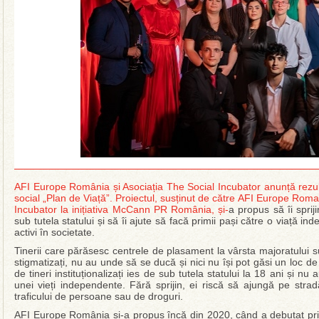
AFI Europe România și Asociația The Social Incubator anunță rezulta
social „Plan de Viață”. Proiectul, susținut de către AFI Europe Rom
Incubator la inițiativa McCann PR România, și-
a propus să îi spriji
sub tutela statului și să îi ajute să facă primii pași către o viață in
activi în societate.
Tinerii care părăsesc centrele de plasament la vârsta majoratului su
stigmatizați, nu au unde să se ducă și nici nu își pot găsi un loc d
de tineri instituționalizați ies de sub tutela statului la 18 ani și n
unei vieți independente. Fără sprijin, ei riscă să ajungă pe strad
traficului de persoane sau de droguri.
AFI Europe România și-a propus încă din 2020, când a debutat prim