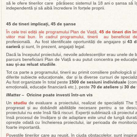
să le ofere tinerilor care părăsesc sistemul la 18 ani o șansa să îș
independentă și să aibă încredere în forțele proprii.
45 de tineri implicați, 45 de șanse
În cele trei ediții ale programului Plan de Viață,
45 de tineri din î
viitor mai bun. În cadrul programului, tinerii au beneficiat 
profesională. Au fost identificate oportunități de angajare și
43 d
carieră
și sunt, în prezent, angajați legal.
Dacă la începutul proiectului, nevoile adolescenților erau unele de 
parcurs beneficiarii Plan de Viață s-au putut concentra pe educație 
sau și-au reluat studiile
.
Tot ca parte a programului, tinerii au primit consiliere psihologică ș
diferite subiecte educaționale, dar și la diverse cursuri de specializ
Au fost organizate în total peste
1500 de sesiuni individuale
(cons
emoțională, educație financiară etc.), peste
70 de ateliere
și
30 de 
iMatter – Oricine poate investi într-un vis
Un
studiu
de evaluare a proiectului, realizat de specialiștii The S
progresat și au dobândit abilitățile necesare pentru a se desc
proiectului nu este însă fără riscuri. Experții subliniază că proiectul
însă procesul de învățare și de adaptare este unul de lungă durată
oprește odată cu încheierea proiectului, iar perioada de monitoriz
foarte importantă.
P
oveștile tinerilor care au reușit, în ciuda obstacolelor, sunt inspi