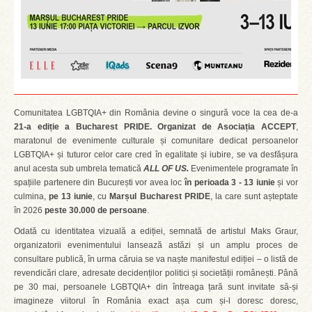
Comunitatea LGBTQIA+ din România devine o singură voce la cea de-a
21-a ediție a Bucharest PRIDE. Organizat de Asociația ACCEPT
,
maratonul de evenimente culturale și comunitare dedicat persoanelor
LGBTQIA+ și tuturor celor care cred în egalitate și iubire, se va desfășura
anul acesta sub umbrela tematică
ALL OF US.
Evenimentele programate în
spațiile partenere din București vor avea loc
în perioada 3 - 13 iunie
și vor
culmina,
pe 13 iunie
, cu
Marșul Bucharest PRIDE
, la care sunt așteptate
în 2026
peste 30.000 de persoane
.
Odată cu identitatea vizuală a ediției, semnată de artistul Maks Graur,
organizatorii evenimentului lansează astăzi și un amplu proces de
consultare publică, în urma căruia se va naște manifestul ediției – o listă de
revendicări clare, adresate decidenților politici și societății românești. Până
pe 30 mai, persoanele LGBTQIA+ din întreaga țară sunt invitate să-și
imagineze viitorul în România exact așa cum și-l doresc doresc,