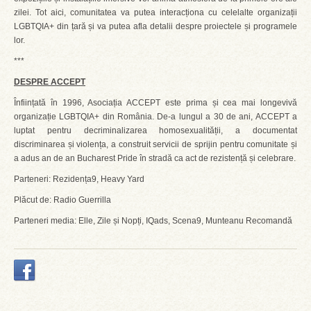
zilei. Tot aici, comunitatea va putea interacționa cu celelalte organizații
LGBTQIA+ din țară și va putea afla detalii despre proiectele și programele
lor.
***
DESPRE ACCEPT
Înființată în 1996, Asociația ACCEPT este prima și cea mai longevivă
organizație LGBTQIA+ din România. De-a lungul a 30 de ani, ACCEPT a
luptat pentru decriminalizarea homosexualității, a documentat
discriminarea și violența, a construit servicii de sprijin pentru comunitate și
a adus an de an Bucharest Pride în stradă ca act de rezistență și celebrare.
Parteneri: Rezidența9, Heavy Yard
Plăcut de: Radio Guerrilla
Parteneri media: Elle, Zile și Nopți, IQads, Scena9, Munteanu Recomandă