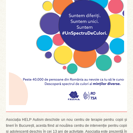
Asociația HELP Autism deschide un nou centru de terapie pentru copii și
tineri în București, acesta fiind al nouălea centru de intervenție pentru copii
și adolescenți deschis în cei 13 ani de activitate. Asociația este prezentă în