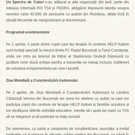
Un Spectru de Culori
s-au alăturat și alte organizații din țară, parte din
rețeaua informală RO TSA și FEDRA, atrăgând împreună atenția asupra
nevoilor celor 40.000 de persoane cu autism din România, aflate încă în
situații frecvente de marginalizare și discriminare.
Programul evenimentelor
Pe 1 aprilie, o parte dintre copiii care fac terapie în centrele HELP Autism
sunt invitați speciali la meciul dintre FC Rapid București și Farul Constanța,
unde vor intra pe terenul de fotbal al Stadionului Giulești împreună cu
jucătorii celor două echipe pentru a transmite un mesaj incluziv, indiferent
de culoarea echipamentului pe care-l poartă.
Ziua Mondială a Conștientizării Autismului
Pe 2 aprilie, de Ziua Mondială a Conștientizării Autismului la Librăria
Cărturești Verona din București vor avea loc ateliere cu public la care vor
participa copiii din centrele de terapie HELP Autism și familiile acestora și
vor desfășura diferite activități educative, menite să-i ajute pe copiii cu TSA
să se integreze și să participe la viața socială.
De asemenea, ca parte a campaniei de conștientizare, asociația a invitat
instituțiile să ilumineze în albastru clădiri simbol din București, iar până în