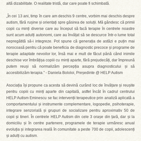
altă dizabilitate. O realitate tristă, dar care poate fi schimbată.
„În cei 13 ani, timp în care am deschis 9 centre, vorbim mai deschis despre
autism, fără rușine și orientați spre găsirea de soluții. Mă gândesc că primii
copii cu minți diverse care au început să facă terapie în centrele noastre
sunt acum adulți autonomi, care au învățat să se descurce într-o lume total
nepregătită să-i integreze. Pot spune că generația de astăzi e puțin mai
norocoasă pentru că poate beneficia de diagnostic precoce și programe de
terapie adaptate nevoilor lor, însă mai e mult de făcut până când inimile
deschise vor îmbrățișa copiii cu minți aparte, fără prejudecăți, dar împreună
putem reuși să normalizăm percepția asupra diagnosticului și să
accesibilizăm terapia.” - Daniela Bololoi, Președinte @ HELP Autism
Asociația își propune ca acesta să devină curând loc de învățare și reușite
pentru copiii cu minți aparte din capitală, astfel încât în cadrul centrului
HELP Autism Eminescu se fac intervenții terapeutice prin analiză aplicată a
comportamentului și instrumente complementare, logopedie, psihoterapie,
integrare senzorială și grupuri de socializare pentru aproximativ 50 de
copii și tineri. În centrele HELP Autism din cele 3 orașe din țară, dar și la
domiciliu și în centre partenere, programele de terapie urmăresc anual
evoluția și integrarea reală în comunitate a peste 700 de copii, adolescenți
și adulți cu autism.