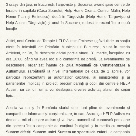
3 orașe din țară, în București, Târgoviște și Suceava, având șase centre de
terapie în capitală (Casa Soarelui, Help Home Ozana, Centrul Mălin, Help
Home Titan și Eminescu), două în Târgoviște (Help Home Târgoviște și
Help Autism Târgoviște) și unul în Suceava, redeschis recent într-o nouă
locație.
Astfel, noul Centru de Terapie HELP Autism Eminescu, găzduit de un spațiu
oferit în folosință de Primăria Municipiului București, situat în strada
Ardeleni, nr. 3A, își deschide oficial porțile vineri, 31 martie, începând cu
ora 10:00, când va avea loc și o conferință de presă. La evenimentul de
deschidere, organizat înainte de
Ziua Mondială de Conștientizare a
Autismului
, sărbătorită la nivel internațional pe data de 2 aprilie, vor
participa reprezentanți ai autorităților capitalei, ai ministerelor și ai
partenerilor implicați în proiect, precum părinți și copii din centrele HELP
Autism, iar cei din urmă vor desfășura diverse activități alături de copiii
tipici.
Acesta va da și în România startul unei luni pline de evenimente și
campanii de informare și conștientizare, în care Asociația HELP Autism va
demonta mituri despre autism și va invita oamenii să cunoască persoane
din spectru într-o campanie de conținut în digital și în media cu mesajul
Suntem diferiți. Suntem unici. Suntem un spectru de culori.
La campania