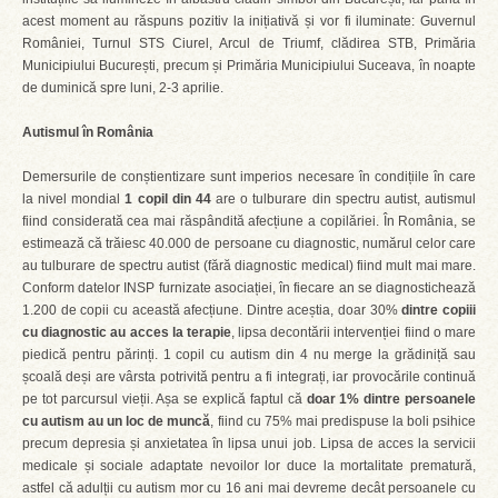
acest moment au răspuns pozitiv la inițiativă și vor fi iluminate: Guvernul
României, Turnul STS Ciurel, Arcul de Triumf, clădirea STB, Primăria
Municipiului București, precum și Primăria Municipiului Suceava, în noapte
de duminică spre luni, 2-3 aprilie.
Autismul în România
Demersurile de conștientizare sunt imperios necesare în condițiile în care
la nivel mondial
1 copil din 44
are o tulburare din spectru autist, autismul
fiind considerată cea mai răspândită afecțiune a copilăriei. În România, se
estimează că trăiesc 40.000 de persoane cu diagnostic, numărul celor care
au tulburare de spectru autist (fără diagnostic medical) fiind mult mai mare.
Conform datelor INSP furnizate asociației, în fiecare an se diagnostichează
1.200 de copii cu această afecțiune. Dintre aceștia, doar 30%
dintre copiii
cu diagnostic au acces la terapie
, lipsa decontării intervenției fiind o mare
piedică pentru părinți. 1 copil cu autism din 4 nu merge la grădiniță sau
școală deși are vârsta potrivită pentru a fi integrați, iar provocările continuă
pe tot parcursul vieții. Așa se explică faptul că
doar 1% dintre persoanele
cu autism au un loc de muncă
, fiind cu 75% mai predispuse la boli psihice
precum depresia și anxietatea în lipsa unui job. Lipsa de acces la servicii
medicale și sociale adaptate nevoilor lor duce la mortalitate prematură,
astfel că adulții cu autism mor cu 16 ani mai devreme decât persoanele cu