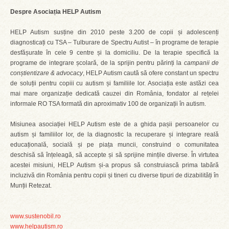
Despre Asociația HELP Autism
HELP Autism susține din 2010 peste 3.200 de copii și adolescenți
diagnosticați cu TSA – Tulburare de Spectru Autist – în programe de terapie
desfășurate în cele 9 centre și la domiciliu. De la terapie specifică la
programe de integrare școlară, de la sprijin pentru părinți la
campanii de
conștientizare & advocacy
, HELP Autism caută să ofere constant un spectru
de soluții pentru copiii cu autism și familiile lor. Asociația este astăzi cea
mai mare organizație dedicată cauzei din România, fondator al rețelei
informale RO TSA formată din aproximativ 100 de organizații în autism.
Misiunea asociației HELP Autism este de a ghida pașii persoanelor cu
autism și familiilor lor, de la diagnostic la recuperare și integrare reală
educațională, socială și pe piața muncii, construind o comunitatea
deschisă să înțeleagă, să accepte și să sprijine mințile diverse. În virtutea
acestei misiuni, HELP Autism și-a propus să construiască prima tabără
incluzivă din România pentru copii și tineri cu diverse tipuri de dizabilități în
Munții Retezat.
www.sustenobil.ro
www.helpautism.ro