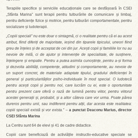
Terapiile specifice și serviciile educaționale care se desfășoară în CSEI
„Sfânta Marina” sunt terapii pentru tulburările de comunicare și limbaj,
pentru deficiențe fizice și motrice, pentru tulburări comportamentale, pentru
socializare și ludoterapii.
„Copiii speciali” nu este doar o sintagmă, ci o realitate pentru că ei au acest
atribut, fiind diferiți de majoritate, ieșind din tiparele tipicului, uneori fiind
greu de înțeles și de acceptat de cei din jur. Acești copii și familiile lor nu au
nevoie de milă, ci de ajutor și intervenție de specialitate, de susținere,
înțelegere și empatie. Pentru a putea asimila cunoștințe, pentru a-și forma
și dezvolta abilități, competențe, atitudini și comportamente, au nevoie de
un suport concret, de materiale adaptate tipului, gradului deficienței în
general și particularităților psiho-individuale în mod special. O ludotecă
pentru acești copii și pentru noi, care lucrăm cu ei, este o oportunitate
pentru prezent care oferă o rază de lumină pentru viitor, pentru viitorul
acestei generații și, probabil, și a altor câteva care vor urma. Poate părea
dureros pentru unii, sau indiferent pentru alții, dar acesta este realitatea:
copiii speciali există și vor exista.” –
a punctat Deaconu Marius, director
CSEI Sfânta Marina
La Centru sunt 64 de elevi și 41 de cadre didactice.
Copiii care beneficiază de activiățile instructiv-educative speciale se