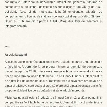
confruntă cu întârziere în dezvoltarea intelectuală generală, tulburări de
comunicare și de limbaj, deficiențe sezoriale ușoare (de văz și de auz),
deficiențe fizice și de motricitate, tulburări emoționale, tulburări de
comportament, dificultăți de învățare școlară, copii diagnosticați cu Sindrom
Down și Tulbuare din Spectrul Autist (TSA), dificultăți de adaptare și
integrare școlară.
***
Asociația pastel
Asociația pastel este răspunsul unei nevoi actuale: crearea unui obicei din
a face bine. A pornit de la un program intern al agenției de comunicare
pastel, început în 2018, prin care întreaga echipă și-a asumat că nu va
trece o lună fără să facă o faptă bună. De ce lunar? Fiindcă suntem picături
de ajutor într-un ocean de lipsuri. Tot timpul va fi cineva care are nevoie de
ajutor și altcineva care poate și vrea să ofere acel ajutor. Asociația pastel își
propune să identifice cele două părți și să le aducă împreună.
Misiunea noastră este să educăm, să inspirăm și să ajutăm oamenii și
companiile să facă fapte bune cu recurență. Vrem să fim locul unde fiecare