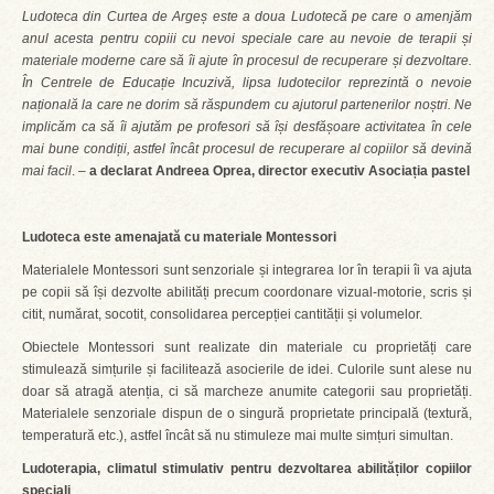
Ludoteca din Curtea de Argeș este a doua Ludotecă pe care o amenjăm
anul acesta pentru copiii cu nevoi speciale care au nevoie de terapii și
materiale moderne care să îi ajute în procesul de recuperare și dezvoltare.
În Centrele de Educație Incuzivă, lipsa ludotecilor reprezintă o nevoie
națională la care ne dorim să răspundem cu ajutorul partenerilor noștri. Ne
implicăm ca să îi ajutăm pe profesori să își desfășoare activitatea în cele
mai bune condiții, astfel încât procesul de recuperare al copiilor să devină
mai facil
. –
a declarat Andreea Oprea, director executiv Asociația pastel
Ludoteca este amenajată cu materiale Montessori
Materialele Montessori sunt senzoriale și integrarea lor în terapii îi va ajuta
pe copii să își dezvolte abilități precum coordonare vizual-motorie, scris și
citit, numărat, socotit, consolidarea percepției cantității și volumelor.
Obiectele Montessori sunt realizate din materiale cu proprietăți care
stimulează simțurile și facilitează asocierile de idei. Culorile sunt alese nu
doar să atragă atenția, ci să marcheze anumite categorii sau proprietăți.
Materialele senzoriale dispun de o singură proprietate principală (textură,
temperatură etc.), astfel încât să nu stimuleze mai multe simțuri simultan.
Ludoterapia, climatul stimulativ pentru dezvoltarea abilităților copiilor
speciali