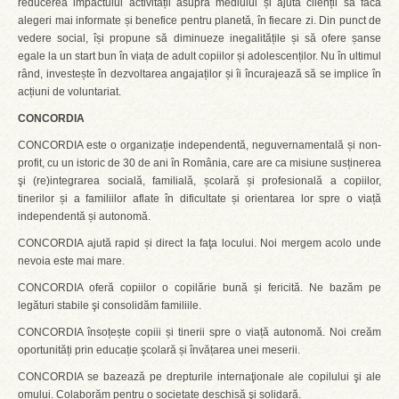
reducerea impactului activității asupra mediului și ajută clienții să facă
alegeri mai informate și benefice pentru planetă, în fiecare zi. Din punct de
vedere social, își propune să diminueze inegalitățile și să ofere șanse
egale la un start bun în viața de adult copiilor și adolescenților. Nu în ultimul
rând, investește în dezvoltarea angajaților și îi încurajează să se implice în
acțiuni de voluntariat.
CONCORDIA
CONCORDIA este o organizație independentă, neguvernamentală și non-
profit, cu un istoric de 30 de ani în România, care are ca misiune susținerea
şi (re)integrarea socială, familială, școlară și profesională a copiilor,
tinerilor și a familiilor aflate în dificultate și orientarea lor spre o viață
independentă și autonomă.
CONCORDIA ajută rapid și direct la faţa locului. Noi mergem acolo unde
nevoia este mai mare.
CONCORDIA oferă copiilor o copilărie bună și fericită. Ne bazăm pe
legături stabile şi consolidăm familiile.
CONCORDIA însoțește copiii și tinerii spre o viață autonomă. Noi creăm
oportunități prin educație şcolară și învățarea unei meserii.
CONCORDIA se bazează pe drepturile internaţionale ale copilului şi ale
omului. Colaborăm pentru o societate deschisă şi solidară.