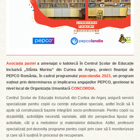
Asociația pastel
a amenajat o ludotecă în Centrul Școlar de Educație
Incluzivă „Sfânta Marina” din Curtea de Argeș,
proiect finanțat de
PEPCO România, în cadrul programului
pepcolandia 2023,
un program
suținut prin determinarea și implicarea angajaților PEPCO, gestionat la
nivel local de Organizația Umanitară
CONCORDIA.
Centrul Școlar de Educație Incluzivă din Curtea de Argeș asigură servicii
specializate pentru copiii cu cerințe educative speciale, astfel încât să îi
ajute să construiască bazele integrării socio-profesionale. Pentru copiii cu
dizabilități, activitățile necesită varietate, atât din perspectiva tipului de
activitate, cât și a metodelor și materialelor didactice. Astfel, profesorii
specializați pot dezvolta programe pentru copii prin care să îi monitorizeze
și care să îi susțină în procesul de recuperare.