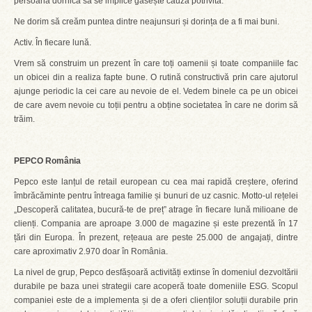
persoană dornică să se implice găsește cauza potrivită.
Ne dorim să creăm puntea dintre neajunsuri și dorința de a fi mai buni.
Activ. În fiecare lună.
Vrem să construim un prezent în care toți oamenii și toate companiile fac
un obicei din a realiza fapte bune. O rutină constructivă prin care ajutorul
ajunge periodic la cei care au nevoie de el. Vedem binele ca pe un obicei
de care avem nevoie cu toții pentru a obține societatea în care ne dorim să
trăim.
PEPCO România
Pepco este lanțul de retail european cu cea mai rapidă creștere, oferind
îmbrăcăminte pentru întreaga familie și bunuri de uz casnic. Motto-ul rețelei
„Descoperă calitatea, bucură-te de preț” atrage în fiecare lună milioane de
clienți. Compania are aproape 3.000 de magazine și este prezentă în 17
țări din Europa. În prezent, rețeaua are peste 25.000 de angajați, dintre
care aproximativ 2.970 doar în România.
La nivel de grup, Pepco desfășoară activități extinse în domeniul dezvoltării
durabile pe baza unei strategii care acoperă toate domeniile ESG. Scopul
companiei este de a implementa și de a oferi clienților soluții durabile prin