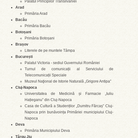
Palatul Principilor Transilvaniei
Arad
Primăria Arad
Bacău
Primăria Bacău
Botoșani
Primăria Botoșani
Brașov
Literele de pe muntele Tâmpa
București
Palatul Victoria - sediul Guvernului României
Turnul de comunicații al Serviciului de
Telecomunicații Speciale
Muzeul Naţional de Istorie Naturală „Grigore Antipa”
Cluj-Napoca
Universitatea de Medicină și Farmacie „Iuliu
Hațieganu” din Cluj-Napoca
Casa de Cultură a Studenților „Dumitru Fărcaș” Cluj-
Napoca prin bunăvoința Primăriei municipiului Cluj-
Napoca
Deva
Primăria Municipiului Deva
Târgu Jiu