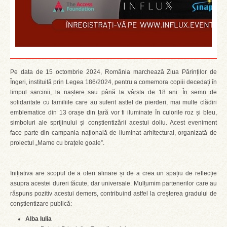
Pe data de 15 octombrie 2024, România marchează Ziua Părinților de
Îngeri, instituită prin Legea 186/2024, pentru a comemora copiii decedați în
timpul sarcinii, la naștere sau până la vârsta de 18 ani. În semn de
solidaritate cu familiile care au suferit astfel de pierderi, mai multe clădiri
emblematice din 13 orașe din țară vor fi iluminate în culorile roz și bleu,
simboluri ale sprijinului și conștientizării acestui doliu. Acest eveniment
face parte din campania națională de iluminat arhitectural, organizată de
proiectul „Mame cu brațele goale”.
Inițiativa are scopul de a oferi alinare și de a crea un spațiu de reflecție
asupra acestei dureri tăcute, dar universale. Mulțumim partenerilor care au
răspuns pozitiv acestui demers, contribuind astfel la creșterea gradului de
conștientizare publică:
Alba Iulia