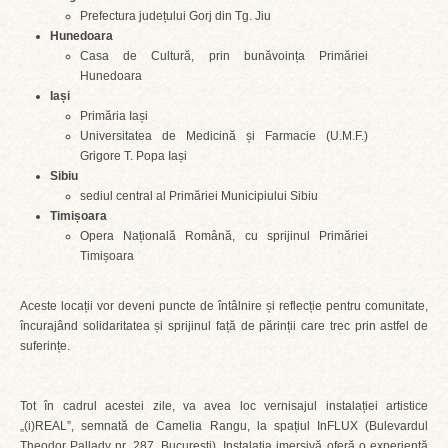
Prefectura județului Gorj din Tg. Jiu
Hunedoara
Casa de Cultură, prin bunăvoința Primăriei
Hunedoara
Iași
Primăria Iași
Universitatea de Medicină și Farmacie (U.M.F.)
Grigore T. Popa Iași
Sibiu
sediul central al Primăriei Municipiului Sibiu
Timișoara
Opera Națională Română, cu sprijinul Primăriei
Timișoara
Aceste locații vor deveni puncte de întâlnire și reflecție pentru comunitate,
încurajând solidaritatea și sprijinul față de părinții care trec prin astfel de
suferințe.
Tot în cadrul acestei zile, va avea loc vernisajul instalației artistice
„(i)REAL”, semnată de Camelia Rangu, la spațiul InFLUX (Bulevardul
Theodor Pallady nr. 287, București). Instalația imersivă oferă o experiență