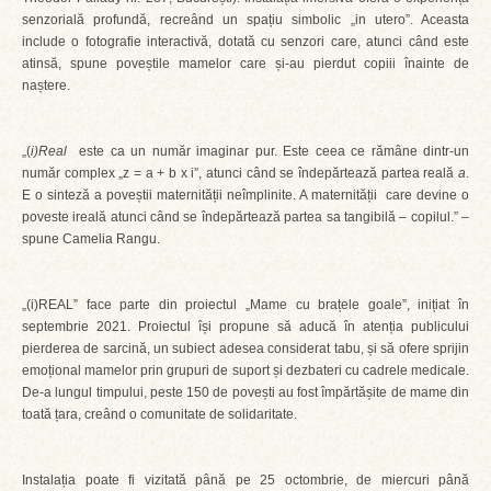
senzorială profundă, recreând un spațiu simbolic „in utero”. Aceasta
include o fotografie interactivă, dotată cu senzori care, atunci când este
atinsă, spune poveștile mamelor care și-au pierdut copiii înainte de
naștere.
„(
i)Real
este ca un număr imaginar pur. Este ceea ce rămâne dintr-un
număr complex „z = a + b x i”, atunci când se îndepărtează partea reală
a
.
E o sinteză a poveștii maternității neîmplinite. A maternității care devine o
poveste ireală atunci când se îndepărtează partea sa tangibilă – copilul.” –
spune Camelia Rangu.
„(i)REAL” face parte din proiectul „Mame cu brațele goale”, inițiat în
septembrie 2021. Proiectul își propune să aducă în atenția publicului
pierderea de sarcină, un subiect adesea considerat tabu, și să ofere sprijin
emoțional mamelor prin grupuri de suport și dezbateri cu cadrele medicale.
De-a lungul timpului, peste 150 de povești au fost împărtășite de mame din
toată țara, creând o comunitate de solidaritate.
Instalația poate fi vizitată până pe 25 octombrie, de miercuri până