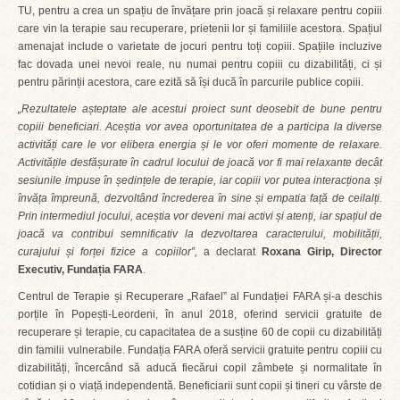
TU, pentru a crea un spațiu de învățare prin joacă și relaxare pentru copiii
care vin la terapie sau recuperare, prietenii lor și familiile acestora. Spațiul
amenajat include o varietate de jocuri pentru toți copiii. Spațiile incluzive
fac dovada unei nevoi reale, nu numai pentru copiii cu dizabilități, ci și
pentru părinții acestora, care ezită să își ducă în parcurile publice copiii.
„Rezultatele așteptate ale acestui proiect sunt deosebit de bune pentru
copiii beneficiari. Aceștia vor avea oportunitatea de a participa la diverse
activități care le vor elibera energia și le vor oferi momente de relaxare.
Activitățile desfășurate în cadrul locului de joacă vor fi mai relaxante decât
sesiunile impuse în ședințele de terapie, iar copiii vor putea interacționa și
învăța împreună, dezvoltând încrederea în sine și empatia față de ceilalți.
Prin intermediul jocului, aceștia vor deveni mai activi și atenți, iar spațiul de
joacă va contribui semnificativ la dezvoltarea caracterului, mobilității,
curajului și forței fizice a copiilor”,
a declarat
Roxana Girip, Director
Executiv, Fundația FARA
.
Centrul de Terapie și Recuperare „Rafael” al Fundației FARA și-a deschis
porțile în Popești-Leordeni, în anul 2018, oferind servicii gratuite de
recuperare și terapie, cu capacitatea de a susține 60 de copii cu dizabilități
din familii vulnerabile. Fundația FARA oferă servicii gratuite pentru copiii cu
dizabilități, încercând să aducă fiecărui copil zâmbete și normalitate în
cotidian și o viață independentă. Beneficiarii sunt copii și tineri cu vârste de