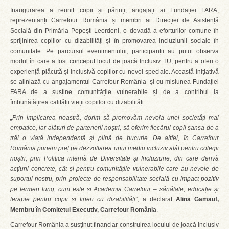
Inaugurarea a reunit copii și părinți, angajați ai Fundației FARA,
reprezentanți Carrefour România și membri ai Direcției de Asistență
Socială din Primăria Popești-Leordeni, o dovadă a eforturilor comune în
sprijinirea copiilor cu dizabilități și în promovarea incluziunii sociale în
comunitate. Pe parcursul evenimentului, participanții au putut observa
modul în care a fost conceput locul de joacă Inclusiv TU, pentru a oferi o
experiență plăcută și inclusivă copiilor cu nevoi speciale. Această inițiativă
se aliniază cu angajamentul Carrefour România și cu misiunea Fundației
FARA de a susține comunitățile vulnerabile și de a contribui la
îmbunătățirea calității vieții copiilor cu dizabilități.
„Prin implicarea noastră, dorim să promovăm nevoia unei societăți mai
empatice, iar alături de partenerii noștri, să oferim fiecărui copil șansa de a
trăi o viață independentă și plină de bucurie. De altfel, în Carrefour
România punem preț pe dezvoltarea unui mediu incluziv atât pentru colegii
noștri, prin Politica internă de Diversitate și Incluziune, din care derivă
acțiuni concrete, cât și pentru comunitățile vulnerabile care au nevoie de
suportul nostru, prin proiecte de responsabilitate socială cu impact pozitiv
pe termen lung, cum este și Academia Carrefour – sănătate, educație și
terapie pentru copii și tineri cu dizabilități”
, a declarat
Alina Gamauf,
Membru în Comitetul Executiv, Carrefour România
.
Carrefour România a susținut financiar construirea locului de joacă Inclusiv