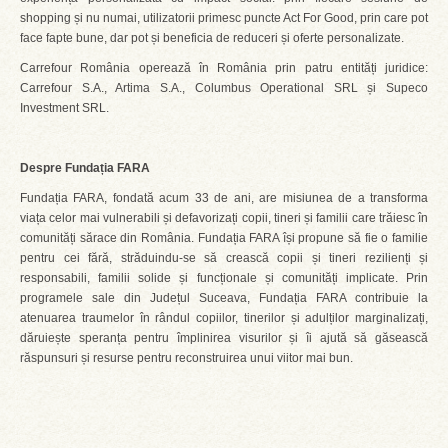
shopping și nu numai, utilizatorii primesc puncte Act For Good, prin care pot
face fapte bune, dar pot și beneficia de reduceri și oferte personalizate.
Carrefour România operează în România prin patru entități juridice:
Carrefour S.A., Artima S.A., Columbus Operational SRL și Supeco
Investment SRL.
Despre Fundația FARA
Fundația FARA, fondată acum 33 de ani, are misiunea de a transforma
viața celor mai vulnerabili și defavorizați copii, tineri și familii care trăiesc în
comunități sărace din România. Fundația FARA își propune să fie o familie
pentru cei fără, străduindu-se să crească copii și tineri rezilienți și
responsabili, familii solide și funcționale și comunități implicate. Prin
programele sale din Județul Suceava, Fundația FARA contribuie la
atenuarea traumelor în rândul copiilor, tinerilor și adulților marginalizați,
dăruiește speranța pentru împlinirea visurilor și îi ajută să găsească
răspunsuri și resurse pentru reconstruirea unui viitor mai bun.