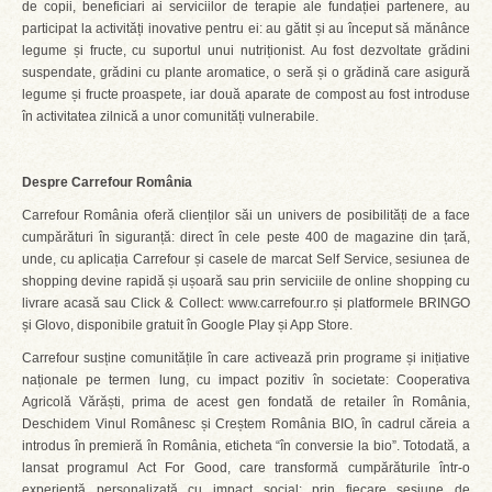
de copii, beneficiari ai serviciilor de terapie ale fundației partenere, au
participat la activități inovative pentru ei: au gătit și au început să mănânce
legume și fructe, cu suportul unui nutriționist. Au fost dezvoltate grădini
suspendate, grădini cu plante aromatice, o seră și o grădină care asigură
legume și fructe proaspete, iar două aparate de compost au fost introduse
în activitatea zilnică a unor comunități vulnerabile.
Despre Carrefour România
Carrefour România oferă clienților săi un univers de posibilități de a face
cumpărături în siguranță: direct în cele peste 400 de magazine din țară,
unde, cu aplicația Carrefour și casele de marcat Self Service, sesiunea de
shopping devine rapidă și ușoară sau prin serviciile de online shopping cu
livrare acasă sau Click & Collect: www.carrefour.ro și platformele BRINGO
și Glovo, disponibile gratuit în Google Play și App Store.
Carrefour susține comunitățile în care activează prin programe și inițiative
naționale pe termen lung, cu impact pozitiv în societate: Cooperativa
Agricolă Vărăști, prima de acest gen fondată de retailer în România,
Deschidem Vinul Românesc și Creștem România BIO, în cadrul căreia a
introdus în premieră în România, eticheta “în conversie la bio”. Totodată, a
lansat programul Act For Good, care transformă cumpărăturile într-o
experiență personalizată cu impact social: prin fiecare sesiune de