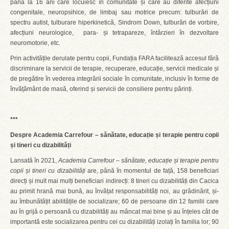
până la 16 ani care locuiesc în comunitate și care au diferite afecțiuni
congenitale, neuropsihice, de limbaj sau motrice precum: tulburări de
spectru autist, tulburare hiperkinetică, Sindrom Down, tulburări de vorbire,
afecțiuni neurologice, para- și tetrapareze, întârzieri în dezvoltare
neuromotorie, etc.
Prin activitățile derulate pentru copii, Fundația FARA facilitează accesul fără
discriminare la servicii de terapie, recuperare, educație, servicii medicale și
de pregătire în vederea integrării sociale în comunitate, inclusiv în forme de
învățământ de masă, oferind și servicii de consiliere pentru părinți.
***
Despre Academia Carrefour – sănătate, educație și terapie pentru copii
și tineri cu dizabilități
Lansată în 2021,
Academia Carrefour – sănătate, educație și terapie pentru
copii și tineri cu dizabilități
are, până în momentul de față, 158 beneficiari
direcți și mult mai mulți beneficiari indirecți: 8 tineri cu dizabilități din Cacica
au primit hrană mai bună, au învățat responsabilități noi, au grădinărit, și-
au îmbunătățit abilitățile de socializare; 60 de persoane din 12 familii care
au în grijă o persoană cu dizabilități au mâncat mai bine și au înțeles cât de
importantă este socializarea pentru cei cu dizabilități izolați în familia lor; 90