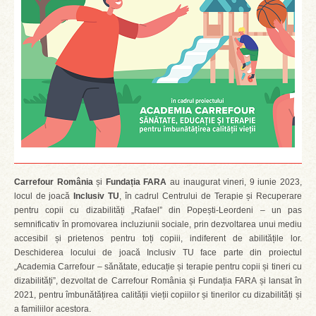
Carrefour România
și
Fundația FARA
au inaugurat vineri, 9 iunie 2023,
locul de joacă
Inclusiv TU
, în cadrul Centrului de Terapie și Recuperare
pentru copii cu dizabilități „Rafael” din Popești-Leordeni – un pas
semnificativ în promovarea incluziunii sociale, prin dezvoltarea unui mediu
accesibil și prietenos pentru toți copiii, indiferent de abilitățile lor.
Deschiderea locului de joacă Inclusiv TU face parte din proiectul
„Academia Carrefour – sănătate, educație și terapie pentru copii și tineri cu
dizabilități”, dezvoltat de Carrefour România și Fundația FARA și lansat în
2021, pentru îmbunătățirea calității vieții copiilor și tinerilor cu dizabilități și
a familiilor acestora.