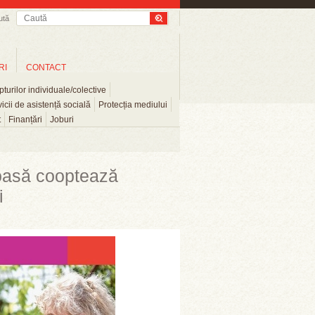
ută
RI
CONTACT
turilor individuale/colective
icii de asistență socială
Protecția mediului
t
Finanțări
Joburi
toasă cooptează
i