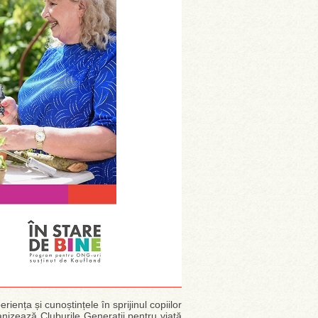
riența și cunoștințele în sprijinul copiilor
ganizează Cluburile Generații pentru viață