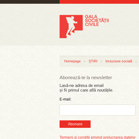
Homepage
ȘTIRI
Incluziune socială
Abonează-te la newsletter
Lasă-ne adresa de email
și fii primul care află noutățile.
E-mail:
Abonare
Termeni și condiții privind prelucrarea datelor