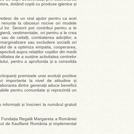
stora, dotând copiii cu produse igienice și
ovedesc de un real ajutor pentru ca acei
ă renunțe la obiceiuri nocive ori modele
 lor. Seniorii pot contribui pentru a le
 igienă, vestimentație, ori pentru a le crea
sau de ceilalți, combaterea adicțiilor, a
marginalizare sau excludere socială ori
ialul de a optimiza empatia, cooperarea,
ectivă aupra relațiilor copiilor din medii
bilitatea de a susține activitatea centrelor
tului, pentru a aprofunda și a consolida
ticipanți premisele unei evoluții pozitive
ri importante la nivel de atitudine și
laborarea dintre generații aduce beneficii
nabile pentru comunitate și reprezintă un
informații și înscrieri la numărul gratuit
 de Fundația Regală Margareta a României
ținut de Kaufland România și implementat