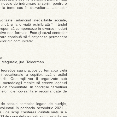
 nevoie de îndrumare și sprijin pentru o
or la teme sau în dezvoltarea talentelor
rizate, adâncind inegalitățile sociale,
nuă și la o viață echilibrată în rândul
și propun să compenseze în diverse moduri
ative non-formale. Este și cazul centrelor
, care continuă să funcționeze permanent
iilor din comunitate:
ța
nu Măgurele, jud. Teleorman
teoretice sau practice cu tematica vieții
i vocaționale a copiilor, având astfel
burile Generații vor fi organizate sub
 metodologii menite să creeze legături
și din comunitate. In condițiile carantinei
rmelor igienico-sanitare recomandate de
de sesiuni tematice legate de nutriție,
i voluntari în perioada octombrie 2021 –
u ca scop creșterea calității vieții și a
200 de copii defavorizați, prin dezvoltarea