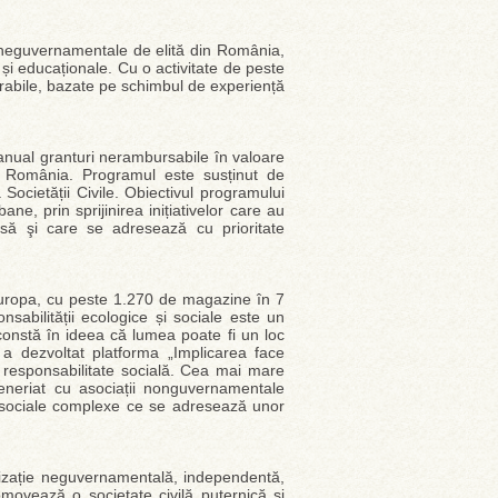
 neguvernamentale de elită din România,
 și educaționale. Cu o activitate de peste
i durabile, bazate pe schimbul de experiență
nual granturi nerambursabile în valoare
n România. Programul este susținut de
cietății Civile. Obiectivul programului
rbane, prin sprijinirea inițiativelor care au
asă şi care se adresează cu prioritate
Europa, cu peste 1.270 de magazine în 7
abilității ecologice și sociale este un
 constă în ideea că lumea poate fi un loc
a dezvoltat platforma „Implicarea face
 responsabilitate socială. Cea mai mare
eneriat cu asociații nonguvernamentale
 sociale complexe ce se adresează unor
zație neguvernamentală, independentă,
omovează o societate civilă puternică și