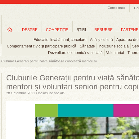
Contul meu
Ca
DESPRE
COMPETIȚIE
ŞTIRI
RESURSE
PARTENE
Educație, învățământ, cercetare
Artă şi cultură
Apărarea drep
Comportament civic şi participare publică
Sănătate
Incluziune socială
Serv
Dezvoltare economică şi socială
Voluntariat
Tinere
Cluburile Generații pentru viață sănătoasă cooptează mentori și...
Cluburile Generații pentru viață sănă
mentori și voluntari seniori pentru copi
28 Octombrie 2021 / Incluziune socială