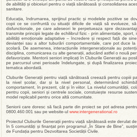
de abilități și obiceiuri pentru o viață sănătoasă și consolidarea ace
sanitare.
Educația, îndrumarea, sprijinul practic și modelele pozitive se d
copii ce se confruntă cu situații dificile de viață să evolueze, s
disfunctionale, pe care adeseori le perpetueaza spre dezavantajul
transmite principii legate de echilibrul fizic - prin alimentație, sport,
abilități emoționale adaptative – încredere și respect față de sine 
devianței sau a altor tuburări comportamentale, care pot duce la 
școlară. De asemenea, interacțiunile intergeneraționale au potenț
disciplina, comunicarea cu alte generații, aducând astfel o nouă persp
defavorizate. Mentorii seniori implicați în Cluburile Generații au posi
pe parcursul unei perioade îndelungate, și după finalizarea proiec
tematica abordată.
Cluburile Generații pentru viață sănătoasă creează pentru copiii par
la nivel școlar, dar și la nivel personal, determinând schimbă
comportament, în prezent, cât și în viitor. La nivelul comunității, co
pentru copii, seniori și centrele sociale, constuiește resurse suste
model replicabil pentru orice altă comunitate.
Seniorii care doresc să facă parte din proiect se pot adresa pentru 
0800.460.001 sau pe website-ul
www.intergenerational.ro
Proiectul Cluburile Generații pentru viață sănătoasă este derulat
în 5 comunități și finanțat prin programul „În Stare de Bine”, sus
de Fundația pentru Dezvoltarea Societății Civile.