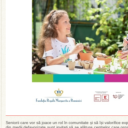
Seniorii care vor să joace un rol în comunitate și să își valorifice expe
din medii defavorizate sunt invitați să se alăture centrelor care or