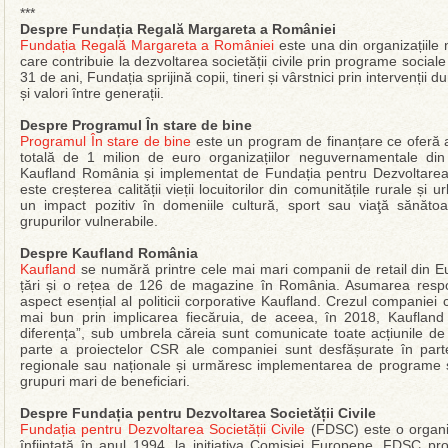
***
Despre Fundația Regală Margareta a României
Fundația Regală Margareta a României
este una din organizațiile
care contribuie la dezvoltarea societății civile prin programe sociale
31 de ani, Fundația sprijină copii, tineri și vârstnici prin intervenți
și valori între generații.
Despre Programul În stare de bine
Programul În stare de bine
este un program de finanțare ce oferă a
totală de 1 milion de euro organizațiilor neguvernamentale di
Kaufland România și implementat de Fundația pentru Dezvoltarea So
este creșterea calității vieții locuitorilor din comunitățile rurale și u
un impact pozitiv în domeniile cultură, sport sau viaţă sănăto
grupurilor vulnerabile.
Despre Kaufland România
Kaufland
se numără printre cele mai mari companii de retail din 
țări și o rețea de 126 de magazine în România. Asumarea respons
aspect esențial al politicii corporative Kaufland. Crezul companiei
mai bun prin implicarea fiecăruia, de aceea, în 2018, Kaufland 
diferența”, sub umbrela căreia sunt comunicate toate acțiunile de
parte a proiectelor CSR ale companiei sunt desfășurate în part
regionale sau naționale și urmăresc implementarea de programe
grupuri mari de beneficiari.
Despre Fundația pentru Dezvoltarea Societății Civile
Fundația pentru Dezvoltarea Societății Civile
(FDSC) este o organi
înființată în anul 1994, la inițiativa Comisiei Europene. FDSC pr