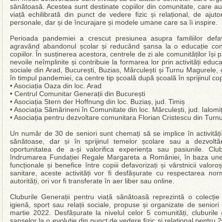
sănătoasă. Acestea sunt destinate copiilor din comunitate, care au
viață echilibrată din punct de vedere fizic și relațional, de ajut
personale, dar și de încurajare și modele umane care sa îi inspire.
Perioada pandemiei a crescut presiunea asupra familiilor defavo
agravând abandonul școlar și reducând șansa la o educație conti
copiilor. În susținerea acestora, centrele de zi ale comunităților î
nevoile neîmplinite și contribuie la formarea lor prin activități educ
sociale din Arad, București, Buzias, Mărculești și Turnu Magurele
în timpul pandemiei, ca centre tip școală după școală în sprijinul cop
• Asociația Oaza din loc. Arad
• Centrul Comunitar Generații din București
• Asociația Stern der Hoffnung din loc. Buziaș, jud. Timiș
• Asociația Sămărineni în Comunitate din loc. Mărculești, jud. Ialomi
• Asociația pentru dezvoltare comunitara Florian Cristescu din Tur
Un număr de 30 de seniori sunt chemați să se implice în activități 
sănătoase, dar și în sprijinul temelor școlare sau a dezvoltări
oportunitatea de a-și valorifica experiența sau pasiunile. Clu
îndrumarea Fundației Regale Margareta a României, în baza unei
funcționale și benefice între copiii defavorizați și vârstnicii valoro
sanitare, aceste activități vor fi desfășurate cu respectarea no
autorități, ori vor fi transferate în aer liber sau online.
Cluburile Generații pentru viață sănătoasă reprezintă o colecție 
igienă, sport sau relații sociale, propuse și organizate de senior
martie 2022. Desfășurate la nivelul celor 5 comunități, cluburile a
șanselor la o evoluție din punct de vedere fizic și relațional pentru 