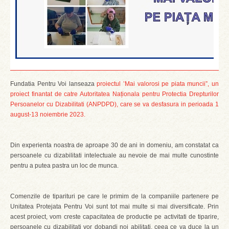
Fundatia Pentru Voi lanseaza
proiectul
’Mai valorosi pe piata muncii”, un
proiect finantat de catre Autoritatea Naționala pentru Protectia Drepturilor
Persoanelor cu Dizabilitati (ANPDPD), care se va desfasura in perioada 1
august-13 noiembrie 2023.
Din experienta noastra de aproape 30 de ani in domeniu, am constatat ca
persoanele cu dizabilitati intelectuale au nevoie de mai multe cunostinte
pentru a putea pastra un loc de munca.
Comenzile de tiparituri pe care le primim de la companiile partenere pe
Unitatea Protejata Pentru Voi sunt tot mai multe si mai diversificate. Prin
acest proiect, vom creste capacitatea de productie pe activitati de tiparire,
persoanele cu dizabilitati vor dobandi noi abilitati, ceea ce va duce la un