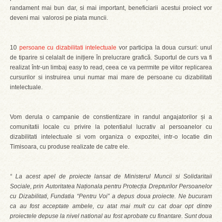
randament mai bun dar, si mai important, beneficiarii acestui proiect vor
deveni mai valorosi pe piata muncii.
10
persoane cu dizabilitati intelectuale
vor participa la doua cursuri: unul
de tiparire si celalalt de inițiere în prelucrare grafică. Suportul de curs va fi
realizat într-un limbaj easy to read, ceea ce va perrmite pe viitor replicarea
cursurilor si instruirea unui numar mai mare de persoane cu dizabilitati
intelectuale.
Vom derula o campanie de constientizare in randul angajatorilor și a
comunitatii locale cu privire la potentialul lucrativ al persoanelor cu
dizabilitati intelectuale si vom organiza o expozitei, intr-o locatie din
Timisoara, cu produse realizate de catre ele.
“ La acest apel de proiecte lansat de Ministerul Muncii si Solidaritaii
Sociale, prin Autoritatea Naționala pentru Protecția Drepturilor Persoanelor
cu Dizabilitati, Fundatia “Pentru Voi” a depus doua proiecte. Ne bucuram
ca au fost acceptate ambele, cu atat mai mult cu cat doar opt dintre
proiectele depuse la nivel national au fost aprobate cu finantare. Sunt doua