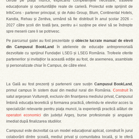
cerute pe piața muncii, explicând competențele necesare, traseele
educaționale și oportunitățile reale de carieră. Proiectul este sprijinit de
InfoCons - partener principal, și de Asko Group, Blum, Continental Hotels,
Kandia, Rehau și Zentiva, urmând să fie distribuit în anul școlar 2026 –
2027 către școli din toată țara, pentru a-i susține pe elevi să se îndrepte
spre meserii care li se potrivesc.
Pe parcursul galei au fost prezentate și
obiecte lucrate manual de elevii
din Campusul BookLand
în atelierele de educație antreprenorială
dezvoltate cu sprijinul Fundației LSEG și LSEG România. Trofeele oferite
partenerilor și invitaților la această ediție au fost, de asemenea, asamblate
și personalizate chiar în Campus, de către elevi.
La Gală au fost prezenți și partenerii care susțin
Campusul BookLand
,
primul campus în sistem dual din mediul rural din România.
Construit
în
satul argeșean Vulturești, exclusiv din finanțarea mediului privat, Campusul
îmbină educația teoretică și formarea practică, oferindu-le elevilor acces la
specializări relevante pentru piața muncii, la experiență practică alături de
operatori economici
din județul Argeș, burse profesionale și angajare
imediat după finalizarea studiilor.
Campusul este dezvoltat ca un model educațional aplicat, construit în jurul
colaborării dintre școală, mediul privat și comunitatea locală, și le oferă