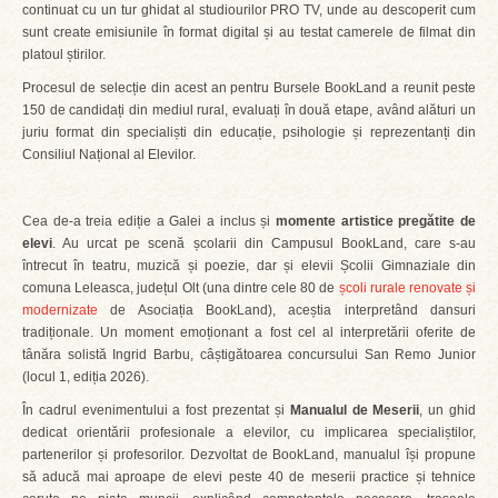
continuat cu un tur ghidat al studiourilor PRO TV, unde au descoperit cum
sunt create emisiunile în format digital și au testat camerele de filmat din
platoul știrilor.
Procesul de selecție din acest an pentru Bursele BookLand a reunit peste
150 de candidați din mediul rural, evaluați în două etape, având alături un
juriu format din specialiști din educație, psihologie și reprezentanți din
Consiliul Național al Elevilor.
Cea de-a treia ediție a Galei a inclus și
momente artistice pregătite de
elevi
. Au urcat pe scenă școlarii din Campusul BookLand, care s-au
întrecut în teatru, muzică și poezie, dar și elevii Școlii Gimnaziale din
comuna Leleasca, județul Olt (una dintre cele 80 de
școli rurale renovate și
modernizate
de Asociația BookLand), aceștia interpretând dansuri
tradiționale. Un moment emoționant a fost cel al interpretării oferite de
tânăra solistă Ingrid Barbu, câștigătoarea concursului San Remo Junior
(locul 1, ediția 2026).
În cadrul evenimentului a fost prezentat și
Manualul de Meserii
, un ghid
dedicat orientării profesionale a elevilor, cu implicarea specialiștilor,
partenerilor și profesorilor. Dezvoltat de BookLand, manualul își propune
să aducă mai aproape de elevi peste 40 de meserii practice și tehnice