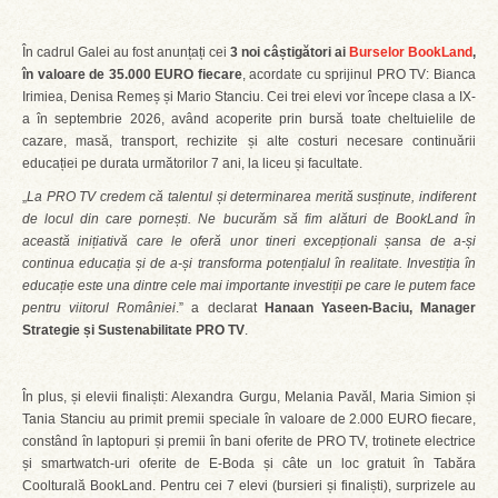
În cadrul Galei au fost anunțați cei
3 noi câștigători ai
Burselor BookLand
,
în valoare de 35.000 EURO fiecare
, acordate cu sprijinul PRO TV: Bianca
Irimiea, Denisa Remeș și Mario Stanciu. Cei trei elevi vor începe clasa a IX-
a în septembrie 2026, având acoperite prin bursă toate cheltuielile de
cazare, masă, transport, rechizite și alte costuri necesare continuării
educației pe durata următorilor 7 ani, la liceu și facultate.
„
La PRO TV credem că talentul și determinarea merită susținute, indiferent
de locul din care pornești. Ne bucurăm să fim alături de BookLand în
această inițiativă care le oferă unor tineri excepționali șansa de a-și
continua educația și de a-și transforma potențialul în realitate. Investiția în
educație este una dintre cele mai importante investiții pe care le putem face
pentru viitorul României
.” a declarat
Hanaan Yaseen-Baciu, Manager
Strategie
ș
i Sustenabilitate PRO TV
.
În plus, și elevii finaliști: Alexandra Gurgu, Melania Pavăl, Maria Simion și
Tania Stanciu au primit premii speciale în valoare de 2.000 EURO fiecare,
constând în laptopuri și premii în bani oferite de PRO TV, trotinete electrice
și smartwatch-uri oferite de E-Boda și câte un loc gratuit în Tabăra
Coolturală BookLand. Pentru cei 7 elevi (bursieri și finaliști), surprizele au