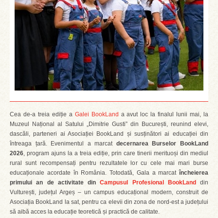
Cea de-a treia ediție a
Galei BookLand
a avut loc la finalul lunii mai, la
Muzeul Național al Satului „Dimitrie Gusti” din București, reunind elevi,
dascăli, parteneri ai Asociației BookLand și susținători ai educației din
întreaga țară. Evenimentul a marcat
decernarea Burselor BookLand
2026
, program ajuns la a treia ediție, prin care tinerii merituoși din mediul
rural sunt recompensați pentru rezultatele lor cu cele mai mari burse
educaționale acordate în România. Totodată, Gala a marcat
încheierea
primului an de activitate din
Campusul Profesional BookLand
din
Vulturești, județul Argeș – un campus educațional modern, construit de
Asociația BookLand la sat, pentru ca elevii din zona de nord-est a județului
să aibă acces la educație teoretică și practică de calitate.