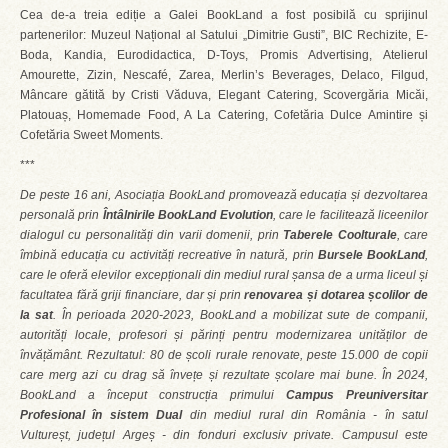
Cea de-a treia ediție a Galei BookLand a fost posibilă cu sprijinul
partenerilor: Muzeul Național al Satului „Dimitrie Gusti”, BIC Rechizite, E-
Boda, Kandia, Eurodidactica, D-Toys, Promis Advertising, Atelierul
Amourette, Zizin, Nescafé, Zarea, Merlin’s Beverages, Delaco, Filgud,
Mâncare gătită by Cristi Văduva, Elegant Catering, Scovergăria Micăi,
Platouaș, Homemade Food, A La Catering, Cofetăria Dulce Amintire și
Cofetăria Sweet Moments.
***
De peste 16 ani, Asociația BookLand promovează educația și dezvoltarea
personală prin
Întâlnirile BookLand Evolution
, care le facilitează liceenilor
dialogul cu personalități din varii domenii, prin
Taberele Coolturale
, care
îmbină educația cu activități recreative în natură, prin
Bursele BookLand
,
care le oferă elevilor excepționali din mediul rural șansa de a urma liceul și
facultatea fără griji financiare, dar și prin
renovarea și dotarea școlilor de
la sat
. În perioada 2020-2023, BookLand a mobilizat sute de companii,
autorități locale, profesori și părinți pentru modernizarea unităților de
învățământ. Rezultatul: 80 de școli rurale renovate, peste 15.000 de copii
care merg azi cu drag să învețe și rezultate școlare mai bune. În 2024,
BookLand a început construcția primului
Campus Preuniversitar
Profesional în sistem Dual
din mediul rural din România - în satul
Vultureșt, județul Argeș - din fonduri exclusiv private. Campusul este