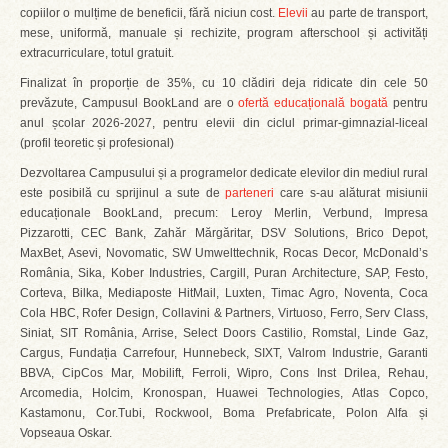
copiilor o mulțime de beneficii, fără niciun cost.
Elevii
au parte de transport,
mese, uniformă, manuale și rechizite, program afterschool și activități
extracurriculare, totul gratuit.
Finalizat în proporție de 35%, cu 10 clădiri deja ridicate din cele 50
prevăzute, Campusul BookLand are o
ofertă educațională bogată
pentru
anul școlar 2026-2027, pentru elevii din ciclul primar-gimnazial-liceal
(profil teoretic și profesional)
Dezvoltarea Campusului și a programelor dedicate elevilor din mediul rural
este posibilă cu sprijinul a sute de
parteneri
care s-au alăturat misiunii
educaționale BookLand, precum: Leroy Merlin, Verbund, Impresa
Pizzarotti, CEC Bank, Zahăr Mărgăritar, DSV Solutions, Brico Depot,
MaxBet, Asevi, Novomatic, SW Umwelttechnik, Rocas Decor, McDonald’s
România, Sika, Kober Industries, Cargill, Puran Architecture, SAP, Festo,
Corteva, Bilka, Mediaposte HitMail, Luxten, Timac Agro, Noventa, Coca
Cola HBC, Rofer Design, Collavini & Partners, Virtuoso, Ferro, Serv Class,
Siniat, SIT România, Arrise, Select Doors Castilio, Romstal, Linde Gaz,
Cargus, Fundația Carrefour, Hunnebeck, SIXT, Valrom Industrie, Garanti
BBVA, CipCos Mar, Mobilift, Ferroli, Wipro, Cons Inst Drilea, Rehau,
Arcomedia, Holcim, Kronospan, Huawei Technologies, Atlas Copco,
Kastamonu, Cor.Tubi, Rockwool, Boma Prefabricate, Polon Alfa și
Vopseaua Oskar.