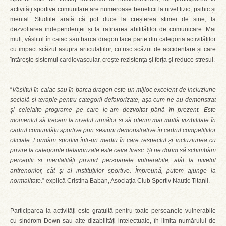
activități sportive comunitare are numeroase beneficii la nivel fizic, psihic și
mental. Studiile arată că pot duce la creșterea stimei de sine, la
dezvoltarea independenței și la rafinarea abilităților de comunicare. Mai
mult, vâslitul în caiac sau barca dragon face parte din categoria activităților
cu impact scăzut asupra articulațiilor, cu risc scăzut de accidentare și care
întărește sistemul cardiovascular, crește rezistența și forța și reduce stresul.
“
Vâslitul în caiac sau în barca dragon este un mijloc excelent de incluziune
socială și terapie pentru categorii defavorizate, așa cum ne-au demonstrat
și celelalte programe pe care le-am dezvoltat până în prezent. Este
momentul să trecem la nivelul următor și să oferim mai multă vizibilitate în
cadrul comunității sportive prin sesiuni demonstrative în cadrul competițiilor
oficiale. Formăm sportivi într-un mediu în care respectul și incluziunea cu
privire la categoriile defavorizate este ceva firesc. Și ne dorim să schimbăm
perceptii și mentalități privind persoanele vulnerabile, atât la nivelul
antrenorilor, cât și al instituțiilor sportive. Împreună, putem ajunge la
normalitate.
” explică Cristina Baban, Asociația Club Sportiv Nautic Titanii.
Participarea la activități este gratuită pentru toate persoanele vulnerabile
cu sindrom Down sau alte dizabilități intelectuale, în limita numărului de