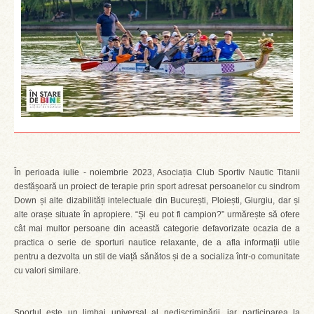
În perioada iulie - noiembrie 2023, Asociația Club Sportiv Nautic Titanii
desfășoară un proiect de terapie prin sport adresat persoanelor cu sindrom
Down și alte dizabilități intelectuale din București, Ploiești, Giurgiu, dar și
alte orașe situate în apropiere. “Și eu pot fi campion?” urmărește să ofere
cât mai multor persoane din această categorie defavorizate ocazia de a
practica o serie de sporturi nautice relaxante, de a afla informații utile
pentru a dezvolta un stil de viață sănătos și de a socializa într-o comunitate
cu valori similare.
Sportul este un limbaj universal al nediscriminării, iar participarea la