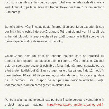
locuri disponibile și în funcție de program. Antrenamentele se desfășoară la
sediul clubului, pe lacul Titan din Parcul Alexandru Ioan Cuza din sectorul
3, București.
Beneficiarii vor vâsli în caiac dublu, împreună cu sportivi cu experiență, sau
vor intra într-o echipă de barcă dragon. Toți participanții vor fi instruiți de
antrenorii clubului și supravegheați pe toată durata activității sportive de
traineri specializati, salvamari și un psiholog.
Caiac-Canoe este un grup de sporturi nautice care se practică cu
ambarcaţiuni uşoare, ce folosesc diferite tipuri de vâsle nefixate. Caiacul
este un sport care dezvoltă echilibrul, forța, îndemânarea, capacitatea de
efort și atenția distributivă. Barca dragon este o barcă lungă de 12 metri, în
care vâslesc 10 sau 20 de persoane, coordonate de un toboșar și ghidate
de un cârmaci. Este un sport de echipă care dezvoltă echilibrul, forța,
îndemânarea, sincronizarea și atenția distributivă.
Pentru a afla mai multe detalii sau pentru a înscrie persoane vulnerabile în
proiect accesați pagina
https://www.kayakchampions.ro/si-eu-pot-fi-