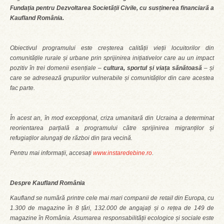
Fundația pentru Dezvoltarea Societății Civile, cu susținerea financiară a
Kaufland România.
Obiectivul programului este creșterea calității vieții locuitorilor din
comunitățile rurale și urbane prin sprijinirea inițiativelor care au un impact
pozitiv în trei domenii esențiale –
cultura, sportul și viața sănătoasă
– și
care se adresează grupurilor vulnerabile și comunităților din care acestea
fac parte.
În acest an, în mod excepțional, criza umanitară din Ucraina a determinat
reorientarea parțială a programului către sprijinirea migranților și
refugiaților alungați de război din țara vecină.
Pentru mai informații, accesați
www.instaredebine.ro
.
Despre Kaufland România
Kaufland se numără printre cele mai mari companii de retail din Europa, cu
1.300 de magazine în 8 țări, 132.000 de angajați și o rețea de 149 de
magazine în România. Asumarea responsabilității ecologice și sociale este