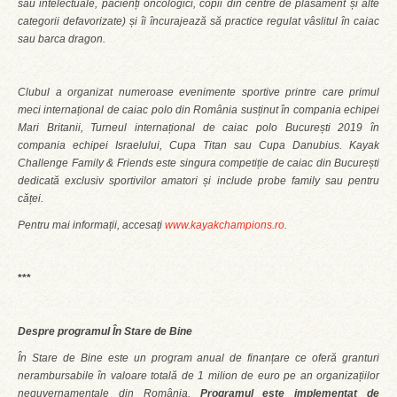
sau intelectuale, pacienți oncologici, copii din centre de plasament și alte
categorii defavorizate) și îi încurajează să practice regulat vâslitul în caiac
sau barca dragon.
Clubul a organizat numeroase evenimente sportive printre care primul
meci internațional de caiac polo din România susținut în compania echipei
Mari Britanii, Turneul internațional de caiac polo București 2019 în
compania echipei Israelului, Cupa Titan sau Cupa Danubius. Kayak
Challenge Family & Friends este singura competiție de caiac din București
dedicată exclusiv sportivilor amatori și include probe family sau pentru
căței.
Pentru mai informații, accesați
www.kayakchampions.ro
.
***
Despre programul În Stare de Bine
În Stare de Bine este un program anual de finanțare ce oferă granturi
nerambursabile în valoare totală de 1 milion de euro pe an organizațiilor
neguvernamentale din România.
Programul este implementat de