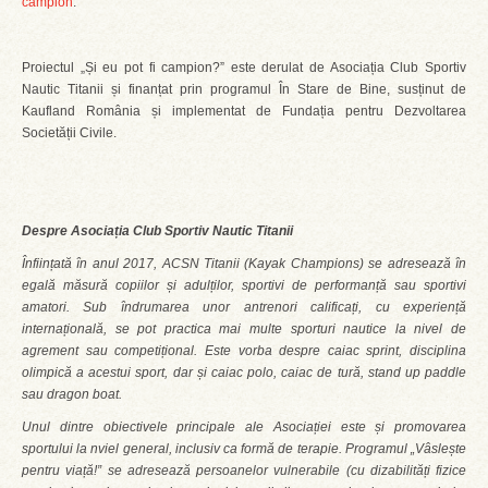
campion
.
Proiectul „Și eu pot fi campion?” este derulat de Asociația Club Sportiv
Nautic Titanii și finanțat prin programul În Stare de Bine, susținut de
Kaufland România și implementat de Fundația pentru Dezvoltarea
Societății Civile.
Despre Aso
ciația Club Sportiv Nautic Titanii
Înființată în anul 2017, ACSN Titanii (Kayak Champions) se adresează în
egală măsură copiilor și adulților, sportivi de performanță sau sportivi
amatori. Sub îndrumarea unor antrenori calificați, cu experiență
internațională, se pot practica mai multe sporturi nautice la nivel de
agrement sau competițional. Este vorba despre caiac sprint, disciplina
olimpică a acestui sport, dar și caiac polo, caiac de tură, stand up paddle
sau dragon boat.
Unul dintre obiectivele principale ale Asociației este și promovarea
sportului la nviel general, inclusiv ca formă de terapie. Programul „Vâslește
pentru viață!” se adresează persoanelor vulnerabile (cu dizabilități fizice