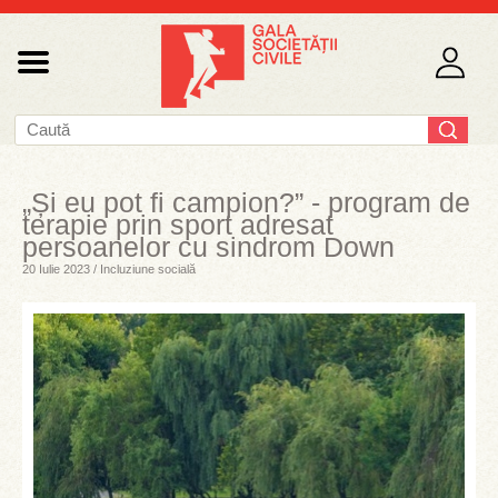
„Și eu pot fi campion?” - program de
terapie prin sport adresat
persoanelor cu sindrom Down
20 Iulie 2023 / Incluziune socială