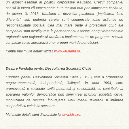
un aspect esențial al politicii corporative Kaufland. Crezul companiei
constă în ideea că lumea poate fi un loc mai bun prin implicarea fiecăruia,
de aceea, în 2018, Kaufland a dezvoltat platforma „Implicarea face
diferența”, sub umbrela căreia sunt comunicate toate acțiunile de
responsabilitate socială. Cea mai mare parte a proiectelor CSR ale
companiei sunt desfășurate în parteneriat cu asociații nonguvernamentale
regionale sau naționale și urmăresc implementarea de programe sociale
complexe ce se adresează unor grupuri mari de beneficiari.
Pentru mai multe detalii vizitați
www.kaufland.ro
.
Despre Fundația pentru Dezvoltarea Societății Civile
Fundația pentru Dezvoltarea Societății Civile (FDSC) este o organizație
neguvernamentală, independentă, înființată în anul 1994, care
promovează o societate civilă puternică și sustenabilă, ce contribuie la
apărarea valorilor democratice prin sprijinirea actorilor societății civile,
mobilizarea de resurse, încurajarea unui mediu favorabil și întărirea
cooperării cu celelalte sectoare.
Mai multe detalii sunt disponibile la
www.fdsc.ro
.