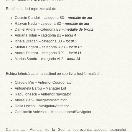
clasări valoroase în finalele mondiale.
România a fost reprezentată de:
Cosmin Candoi – categoria B3 –
medalie de aur
Răzvan Nedu – categoria B2 –
medalie de aur
Daniel Andrei – categoria B3 –
medalie de bronz
Adriana Tofan – categoria B1 –
locul 4
Ionela Drăgan – categoria B3 –
locul 5
Ștefan Dogaru – categoria RP3 –
locul 10
Andrei Petraru – categoria RP1 –
locul 11
Marius Sandu – categoria AL2 –
locul 14
Echipa tehnică care i-a susținut pe sportivi a fost formată din:
Claudiu Miu – Antrenor Coordonator
Antoaneta Barbu – Manager Lot
Radu Ionescu – Antrenor/Navigator
Andrei Băț – Navigator/Instructor
Delia Liscan – Navigator/Antrenor
Constantin Voicescu – Kinetoterapeut/Navigator
Campionatul Mondial de la Seul a reprezentat apogeul sezonului