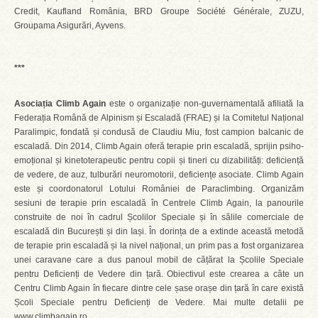
Credit, Kaufland România, BRD Groupe Société Générale, ZUZU,
Groupama Asigurări, Ayvens.
***
Asociația Climb Again
este o organizație non-guvernamentală afiliată la
Federația Română de Alpinism și Escaladă (FRAE) și la Comitetul Național
Paralimpic, fondată și condusă de Claudiu Miu, fost campion balcanic de
escaladă. Din 2014, Climb Again oferă terapie prin escaladă, sprijin psiho-
emoțional și kinetoterapeutic pentru copii și tineri cu dizabilități: deficiență
de vedere, de auz, tulburări neuromotorii, deficiențe asociate. Climb Again
este și coordonatorul Lotului României de Paraclimbing. Organizăm
sesiuni de terapie prin escaladă în Centrele Climb Again, la panourile
construite de noi în cadrul Școlilor Speciale și în sălile comerciale de
escaladă din București și din Iași. În dorința de a extinde această metodă
de terapie prin escaladă și la nivel național, un prim pas a fost organizarea
unei caravane care a dus panoul mobil de cățărat la Școlile Speciale
pentru Deficienți de Vedere din țară. Obiectivul este crearea a câte un
Centru Climb Again în fiecare dintre cele șase orașe din țară în care există
Școli Speciale pentru Deficienți de Vedere. Mai multe detalii pe
www.climbagain.ro.