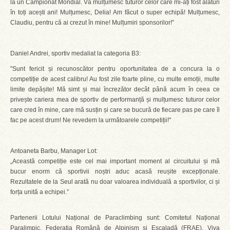
la un Campionat Mondial. Vă mulțumesc tuturor celor care mi-ați fost alături
în toți acești ani! Mulțumesc, Delia! Am făcut o super echipă! Mulțumesc,
Claudiu, pentru că ai crezut în mine! Mulțumiri sponsorilor!”
Daniel Andrei, sportiv medaliat la categoria B3:
"Sunt fericit și recunoscător pentru oportunitatea de a concura la o
competiție de acest calibru! Au fost zile foarte pline, cu multe emoții, multe
limite depășite! Mă simt și mai încrezător decât până acum în ceea ce
privește cariera mea de sportiv de performanță și mulțumesc tuturor celor
care cred în mine, care mă susțin și care se bucură de fiecare pas pe care îl
fac pe acest drum! Ne revedem la următoarele competiții!"
Antoaneta Barbu, Manager Lot:
„Această competiție este cel mai important moment al circuitului și mă
bucur enorm că sportivii noștri aduc acasă reușite excepționale.
Rezultatele de la Seul arată nu doar valoarea individuală a sportivilor, ci și
forța unită a echipei.”
Partenerii Lotului Național de Paraclimbing sunt: Comitetul Național
Paralimpic, Federația Română de Alpinism și Escaladă (FRAE), Viva