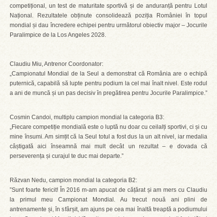
competițional, un test de maturitate sportivă și de anduranță pentru Lotul
Național. Rezultatele obținute consolidează poziția României în topul
mondial și dau încredere echipei pentru următorul obiectiv major – Jocurile
Paralimpice de la Los Angeles 2028.
Claudiu Miu, Antrenor Coordonator:
„Campionatul Mondial de la Seul a demonstrat că România are o echipă
puternică, capabilă să lupte pentru podium la cel mai înalt nivel. Este rodul
a ani de muncă și un pas decisiv în pregătirea pentru Jocurile Paralimpice.”
Cosmin Candoi, multiplu campion mondial la categoria B3:
„Fiecare competiție mondială este o luptă nu doar cu ceilalți sportivi, ci și cu
mine însumi. Am simțit că la Seul totul a fost dus la un alt nivel, iar medalia
câștigată aici înseamnă mai mult decât un rezultat – e dovada că
perseverența și curajul te duc mai departe.”
Răzvan Nedu, campion mondial la categoria B2:
”Sunt foarte fericit! În 2016 m-am apucat de cățărat și am mers cu Claudiu
la primul meu Campionat Mondial. Au trecut nouă ani plini de
antrenamente și, în sfârșit, am ajuns pe cea mai înaltă treaptă a podiumului