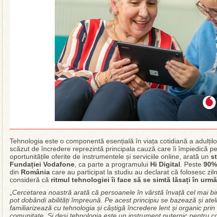
Tehnologia este o componentă esențială în viața cotidiană a adulților
scăzut de încredere reprezintă principala cauză care îi împiedică 
oportunitățile oferite de instrumentele și serviciile online, arată un
s
Fundației Vodafone
, ca parte a programului
Hi Digital
. Peste
90%
din
România
care au participat la studiu au declarat că folosesc ziln
consideră că
ritmul tehnologiei îi face să se simtă lăsați în urmă
„
Cercetarea noastră arată că persoanele în vârstă învață cel mai bi
pot dobândi abilități împreună. Pe acest principiu se bazează și ateli
familiarizează cu tehnologia și câștigă încredere lent și organic prin
comunitate. Și deși tehnologia este un instrument puternic pentru c