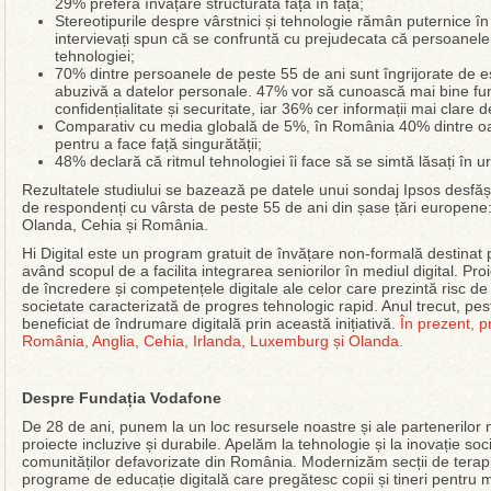
29% preferă învățare structurată față în față;
Stereotipurile despre vârstnici și tehnologie rămân puternice î
intervievați spun că se confruntă cu prejudecata că persoanele în
tehnologiei;
70% dintre persoanele de peste 55 de ani sunt îngrijorate de es
abuzivă a datelor personale. 47% vor să cunoască mai bine fun
confidențialitate și securitate, iar 36% cer informații mai clare d
Comparativ cu media globală de 5%, în România 40% dintre oa
pentru a face față singurătății;
48% declară că ritmul tehnologiei îi face să se simtă lăsați în u
Rezultatele studiului se bazează pe datele unui sondaj Ipsos desfășu
de respondenți cu vârsta de peste 55 de ani din șase țări europene
Olanda, Cehia și România.
Hi Digital este un program gratuit de învățare non-formală destinat
având scopul de a facilita integrarea seniorilor în mediul digital. Pr
de încredere și competențele digitale ale celor care prezintă risc de 
societate caracterizată de progres tehnologic rapid. Anul trecut, p
beneficiat de îndrumare digitală prin această inițiativă.
În prezent, p
România, Anglia, Cehia, Irlanda, Luxemburg și Olanda.
Despre Fundația Vodafone
De 28 de ani, punem la un loc resursele noastre și ale partenerilor
proiecte incluzive și durabile. Apelăm la tehnologie și la inovație soc
comunităților defavorizate din România. Modernizăm secții de terap
programe de educație digitală care pregătesc copii și tineri pentru mes