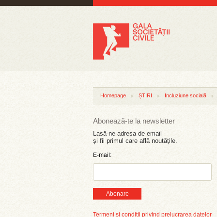
Homepage
ȘTIRI
Incluziune socială
Abonează-te la newsletter
Lasă-ne adresa de email
și fii primul care află noutățile.
E-mail:
Abonare
Termeni și condiții privind prelucrarea datelor