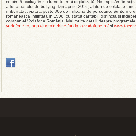
se simtă excluși într-o lume tot mai digitalizată. Ne implicăm în acț
a fenomenului de bullying. Din aprilie 2016, alături de celelalte fun
îmbunătățit viața a peste 305 de milioane de persoane. Suntem o 
românească înființată în 1998, cu statut caritabil, distinctă și inde
companiei Vodafone România. Mai multe detalii despre programele
vodafone.ro
,
http://jurnaldebine.fundatia-vodafone.ro/
și
www.facebo