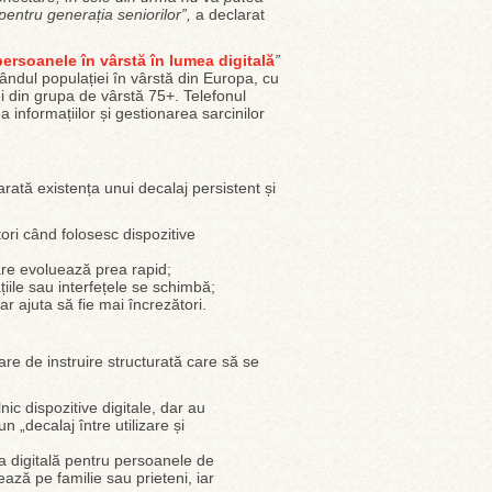
pentru generația seniorilor”,
a declarat
rsoanele în vârstă în lumea digitală
”
rândul populației în vârstă din Europa, cu
cei din grupa de vârstă 75+. Telefonul
 informațiilor și gestionarea sarcinilor
 arată existența unui decalaj persistent și
ori când folosesc dispozitive
are evoluează prea rapid;
țiile sau interfețele se schimbă;
ar ajuta să fie mai încrezători.
re de instruire structurată care să se
ic dispozitive digitale, dar au
 „decalaj între utilizare și
ea digitală pentru persoanele de
ază pe familie sau prieteni, iar