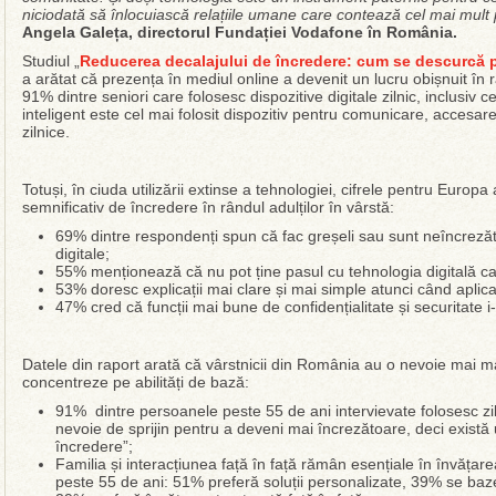
niciodată să înlocuiască relațiile umane care contează cel mai mult 
Angela Galeța, directorul Fundației Vodafone în România.
Studiul „
Reducerea decalajului de încredere: cum se descurcă pe
a arătat că prezența în mediul online a devenit un lucru obișnuit în 
91% dintre seniori care folosesc dispozitive digitale zilnic, inclusiv 
inteligent este cel mai folosit dispozitiv pentru comunicare, accesarea
zilnice.
Totuși, în ciuda utilizării extinse a tehnologiei, cifrele pentru Europa
semnificativ de încredere în rândul adulților în vârstă:
69% dintre respondenți spun că fac greșeli sau sunt neîncrezăt
digitale;
55% menționează că nu pot ține pasul cu tehnologia digitală c
53% doresc explicații mai clare și mai simple atunci când aplica
47% cred că funcții mai bune de confidențialitate și securitate i-
Datele din raport arată că vârstnicii din România au o nevoie mai ma
concentreze pe abilități de bază:
91% dintre persoanele peste 55 de ani intervievate folosesc ziln
nevoie de sprijin pentru a deveni mai încrezătoare, deci există un
încredere”;
Familia și interacțiunea față în față rămân esențiale în învățar
peste 55 de ani: 51% preferă soluții personalizate, 39% se baze