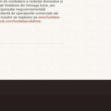
iuni de combatere a violenței domestice și
dații Vodafone din întreaga lume, am
organizație neguvernamentală
pendentă de operațiunile comerciale ale
 noastre se regăsesc pe
www.fundatia-
ok.com/fundatiavodafone
.