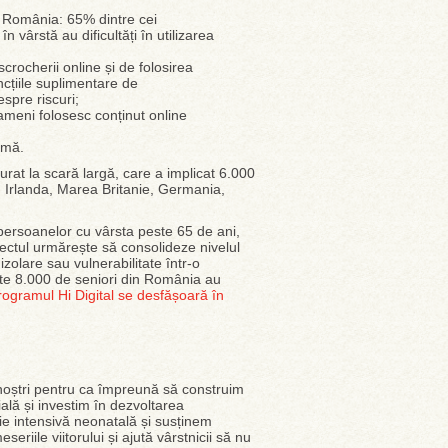
n România: 65% dintre cei
 vârstă au dificultăți în utilizarea
crocherii online și de folosirea
cțiile suplimentare de
espre riscuri;
meni folosesc conținut online
rmă.
rat la scară largă, care a implicat 6.000
: Irlanda, Marea Britanie, Germania,
 persoanelor cu vârsta peste 65 de ani,
oiectul urmărește să consolideze nivelul
izolare sau vulnerabilitate într-o
este 8.000 de seniori din România au
rogramul Hi Digital se desfășoară în
 noștri pentru ca împreună să construim
ială și investim în dezvoltarea
ie intensivă neonatală și susținem
eriile viitorului și ajută vârstnicii să nu