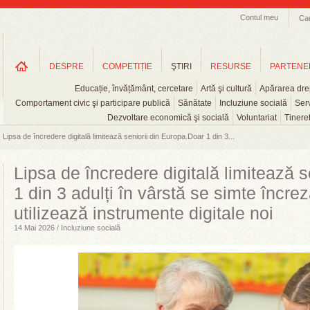
Contul meu
Ca
DESPRE
COMPETIȚIE
ŞTIRI
RESURSE
PARTENE
Educație, învățământ, cercetare
Artă şi cultură
Apărarea drep
Comportament civic şi participare publică
Sănătate
Incluziune socială
Serv
Dezvoltare economică şi socială
Voluntariat
Tinere
Lipsa de încredere digitală limitează seniorii din Europa.Doar 1 din 3...
Lipsa de încredere digitală limitează 
1 din 3 adulți în vârstă se simte încre
utilizează instrumente digitale noi
14 Mai 2026 / Incluziune socială