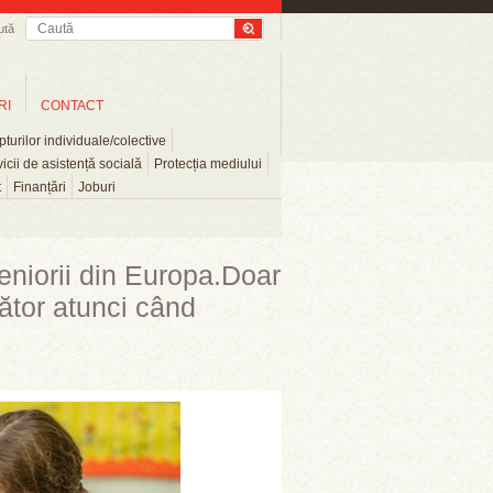
ută
RI
CONTACT
turilor individuale/colective
icii de asistență socială
Protecția mediului
t
Finanțări
Joburi
seniorii din Europa.Doar
zător atunci când