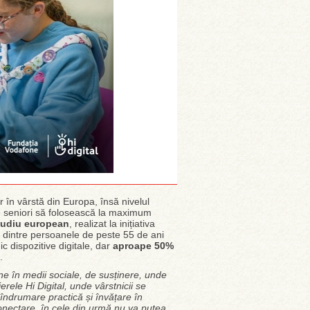
 în vârstă din Europa, însă nivelul
pe seniori să folosească la maximum
tudiu european
, realizat la inițiativa
dintre persoanele de peste 55 de ani
ic dispozitive digitale, dar
aproape 50%
.
ne în medii sociale, de susținere, unde
erele Hi Digital, unde vârstnicii se
 îndrumare practică și învățare în
onectare, în cele din urmă nu va putea