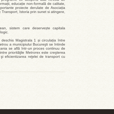
ormații, educație non-formală de calitate,
 importante proiecte derulate de Asociația
nsport, Istoria prin sunet si atingere,
ean, sistem care deservește capitala
logic.
eschis Magistrala 1 și circulația între
etrou a municipiului Bucureşti se întinde
mpania se află într-un proces continuu de
intre priorităţile Metrorex este creşterea
şi eficientizarea reţelei de transport cu