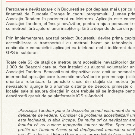
Persoanele nevăzătoare din București se pot deplasa mai ușor cu me
finanțată de Fundația Orange în cadrul programului „Lumea pri
Asociația Tandem în parteneriat cu Metrorex. Aplicația este conc
Asociației Tandem, el însuși nevăzător, pentru a ajuta persoanele
cu metroul fără ajutorul unui însoțitor și fără a depinde de cei din jur
Prin implementarea acestui proiect Bucureștiul devine prima capi
accesibilizare a transportului cu metroul bazat pe tehnologia
continuitate comunicării aplicației cu telefonul mobil indiferent da
GPS în subteran.
Toate cele 53 de stații de metrou sunt accesibile nevăzătorilor dat
1.000 de Beaconi care au fost instalați cu ajutorul voluntarilor a
Asociației Tandem. Beaconii sunt dispozitive care emit un semnal 
intermediul aplicației care transmite nevăzătorilor prin mesaje (citit
orientare referitoare la punctele cheie din stațiile de metrou (int
nevăzătorul ajunge la o anumită distanță de Beacon, primește o n
locației sale și asupra direcției în care trebuie să se îndrepte pentr
descărcată gratuit de pe platformele iOS și Android.
„Asociația Tandem pune la dispoziție primul instrument de m
deficiențe de vedere. Consider că problema accesibilizării ur
este încheiată, ci abia începe. De multe ori ca nevăzător am
faptului că nu cunosc topografia tuturor stațiilor. Sper ca 
profite de Tandem Acces și să depășească temerile și obst
trecut”
, a declarat Florin Georgescu, președintele Asociației