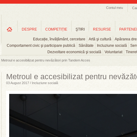
Contul meu
Ca
DESPRE
COMPETIȚIE
ŞTIRI
RESURSE
PARTENE
Educație, învățământ, cercetare
Artă şi cultură
Apărarea drep
Comportament civic şi participare publică
Sănătate
Incluziune socială
Serv
Dezvoltare economică şi socială
Voluntariat
Tinere
Metroul e accesibilizat pentru nevăzători prin Tandem Acces
Metroul e accesibilizat pentru nevăză
03 August 2017 / Incluziune socială