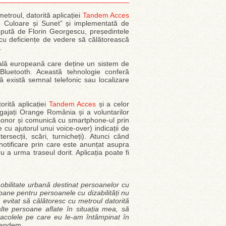
troul, datorită aplicației
Tandem Acces
n Culoare și Sunet” și implementată de
epută de Florin Georgescu, președintele
 cu deficiențe de vedere să călătorească
.
tală europeană care deține un sistem de
 Bluetooth. Această tehnologie conferă
că există semnal telefonic sau localizare
orită aplicației
Tandem Acces
și a celor
ngajați Orange România și a voluntarilor
sonor și comunică cu smartphone-ul prin
e cu ajutorul unui voice-over) indicații de
ersecții, scări, turnicheți). Atunci când
otificare prin care este anunțat asupra
u a urma traseul dorit. Aplicația poate fi
obilitate urbană destinat persoanelor cu
bane pentru persoanele cu dizabilități nu
 evitat să călătoresc cu metroul datorită
alte persoane aflate în situația mea, să
acolele pe care eu le-am întâmpinat în
 Tandem.