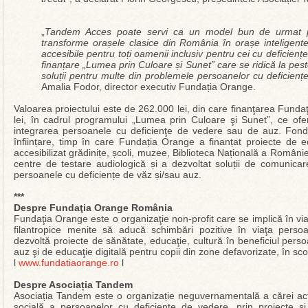
„
Tandem Acces poate servi ca un model bun de urmat pen
transforme orașele clasice din România în orașe inteligente
accesibile pentru toți oamenii inclusiv pentru cei cu deficiențe.
finanțare „Lumea prin Culoare și Sunet” care se ridică la pes
soluții pentru multe din problemele persoanelor cu deficien
Amalia Fodor, director executiv Fundația Orange.
Valoarea proiectului este de 262.000 lei, din care finanţarea Fund
lei, în cadrul programului „Lumea prin Culoare şi Sunet”, ce ofe
integrarea persoanele cu deficienţe de vedere sau de auz. Fond
înființare, timp în care Fundația Orange a finanțat proiecte de e
accesibilizat grădinițe, școli, muzee, Biblioteca Națională a Români
centre de testare audiologică și a dezvoltat soluții de comunicare
persoanele cu deficiențe de văz și/sau auz.
***
Despre Fundaţia Orange România
Fundaţia Orange este o organizaţie non-profit care se implică în via
filantropice menite să aducă schimbări pozitive în viaţa pers
dezvoltă proiecte de sănătate, educaţie, cultură în beneficiul pers
auz şi de educaţie digitală pentru copii din zone defavorizate, în scop
l
www.fundatiaorange.ro
l
Despre Asociația Tandem
Asociația Tandem este o organizație neguvernamentală a cărei acti
socială a persoanelor cu deficiențe de vedere, prin proiecte 