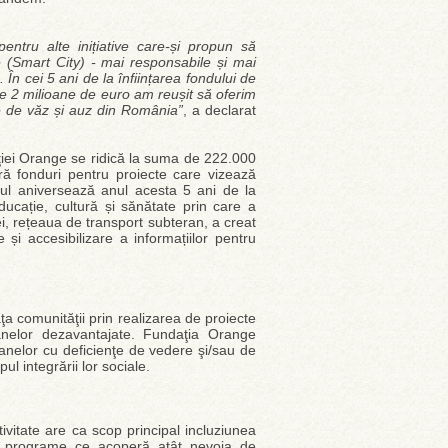
tru alte inițiative care-și propun să
 (Smart City) - mai responsabile și mai
 În cei 5 ani de la înființarea fondului de
te 2 milioane de euro am reușit să oferim
țe de văz și auz din România”
, a declarat
aţiei Orange se ridică la suma de 222.000
ră fonduri pentru proiecte care vizează
ul aniversează anul acesta 5 ani de la
ducație, cultură și sănătate prin care a
ei, rețeaua de transport subteran, a creat
 și accesibilizare a informațiilor pentru
ţa comunităţii prin realizarea de proiecte
oanelor dezavantajate. Fundaţia Orange
oanelor cu deficienţe de vedere şi/sau de
ul integrării lor sociale.
vitate are ca scop principal incluziunea
și programe ce acoperă atât nevoia de