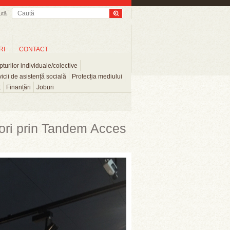
ută
RI
CONTACT
turilor individuale/colective
icii de asistență socială
Protecția mediului
t
Finanțări
Joburi
tori prin Tandem Acces