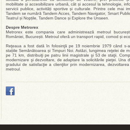
mobilitate și accesibilizare urbană, cât și accesul la tehnologie, inf
servicii publice, activități sportive și culturale. Printre cele mai
Tandem se numără Tandem Acces, Tandem Navigator, Smart Public Tra
Teatrul și Nopțile, Tandem Dance și Explore the Unseen.
Despre Metrorex
Metrorex este compania care administrează metroul bucureșt
României, București. Metroul oferă un transport rapid, comod și eco
Reţeaua a fost dată în folosinţă pe 19 noiembrie 1979 când s-a d
stațiile Semănătoarea și Timpuri Noi. Astăzi, lungimea reţelei de m
pe 71 km, distribuiţi pe patru linii magistrale şi 53 de staţii. Co
modernizare şi dezvoltare, de adaptare la solicitările pieţei. Una d
gradului de satisfacţie a clienţilor prin modernizarea, dezvoltarea 
metroul.