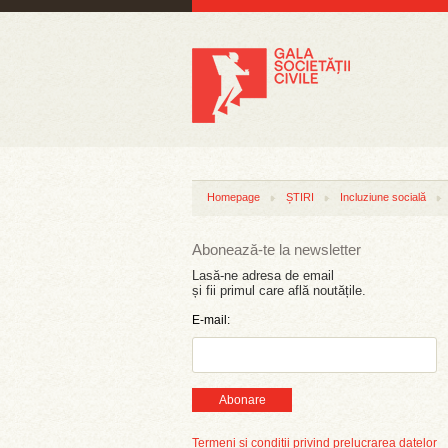
Homepage
ȘTIRI
Incluziune socială
Abonează-te la newsletter
Lasă-ne adresa de email
și fii primul care află noutățile.
E-mail:
Abonare
Termeni și condiții privind prelucrarea datelor