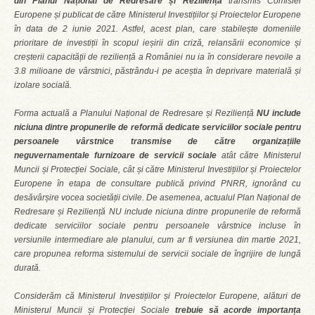
din Planul Național de Redresare și Reziliență
transmis Comisiei
Europene și publicat de către Ministerul Investițiilor și Proiectelor Europene
în data de 2 iunie 2021. Astfel, acest plan, care stabilește domeniile
prioritare de investiții în scopul ieșirii din criză, relansării economice și
creșterii capacității de reziliență a României nu ia în considerare nevoile a
3.8 milioane de vârstnici, păstrându-i pe aceștia în deprivare materială și
izolare socială.
Forma actuală a Planului Național de Redresare și Reziliență
NU include
niciuna dintre propunerile de reformă dedicate serviciilor sociale pentru
persoanele vârstnice transmise de către organizațiile
neguvernamentale furnizoare de servicii sociale
atât către Ministerul
Muncii și Protecției Sociale, cât și către Ministerul Investițiilor și Proiectelor
Europene în etapa de consultare publică privind PNRR, ignorând cu
desăvârșire vocea societății civile. De asemenea, actualul Plan Național de
Redresare și Reziliență NU include niciuna dintre propunerile de reformă
dedicate serviciilor sociale pentru persoanele vârstnice incluse în
versiunile intermediare ale planului, cum ar fi versiunea din martie 2021,
care propunea reforma sistemului de servicii sociale de îngrijire de lungă
durată.
Considerăm că Ministerul Investițiilor și Proiectelor Europene, alături de
Ministerul Muncii și Protecției Sociale
trebuie să acorde importanța