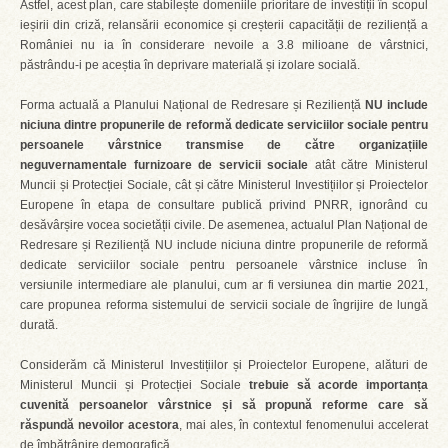
Astfel, acest plan, care stabilește domeniile prioritare de investiții în scopul
ieșirii din criză, relansării economice și creșterii capacității de reziliență a
României nu ia în considerare nevoile a 3.8 milioane de vârstnici,
păstrându-i pe aceștia în deprivare materială și izolare socială.
Forma actuală a Planului Național de Redresare și Reziliență
NU include
niciuna dintre propunerile de reformă dedicate serviciilor sociale pentru
persoanele vârstnice transmise de către organizațiile
neguvernamentale furnizoare de servicii sociale
atât către Ministerul
Muncii și Protecției Sociale, cât și către Ministerul Investițiilor și Proiectelor
Europene în etapa de consultare publică privind PNRR, ignorând cu
desăvârșire vocea societății civile. De asemenea, actualul Plan Național de
Redresare și Reziliență NU include niciuna dintre propunerile de reformă
dedicate serviciilor sociale pentru persoanele vârstnice incluse în
versiunile intermediare ale planului, cum ar fi versiunea din martie 2021,
care propunea reforma sistemului de servicii sociale de îngrijire de lungă
durată.
Considerăm că Ministerul Investițiilor și Proiectelor Europene, alături de
Ministerul Muncii și Protecției Sociale
trebuie să acorde importanța
cuvenită persoanelor vârstnice și să propună reforme care să
răspundă nevoilor acestora
, mai ales, în contextul fenomenului accelerat
de îmbătrânire demografică.