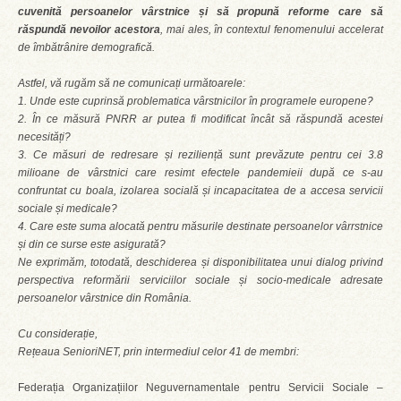
cuvenită persoanelor vârstnice și să propună reforme care să
răspundă nevoilor acestora
, mai ales, în contextul fenomenului accelerat
de îmbătrânire demografică.
Astfel, vă rugăm să ne comunicați următoarele:
1. Unde este cuprinsă problematica vârstnicilor în programele europene?
2. În ce măsură PNRR ar putea fi modificat încât să răspundă acestei
necesități?
3. Ce măsuri de redresare și reziliență sunt prevăzute pentru cei 3.8
milioane de vârstnici care resimt efectele pandemieii după ce s-au
confruntat cu boala, izolarea socială și incapacitatea de a accesa servicii
sociale și medicale?
4. Care este suma alocată pentru măsurile destinate persoanelor vârrstnice
și din ce surse este asigurată?
Ne exprimăm, totodată, deschiderea și disponibilitatea unui dialog privind
perspectiva reformării serviciilor sociale și socio-medicale adresate
persoanelor vârstnice din România.
Cu considerație,
Rețeaua SenioriNET, prin intermediul celor 41 de membri:
Federația Organizațiilor Neguvernamentale pentru Servicii Sociale –