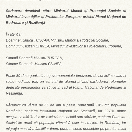
Scrisoare deschisă către Ministrul Muncii și Protecției Sociale și
Ministrul Investițiilor și Proiectelor Europene privind Planul Național de
Redresare și Reziliență
În atenția:
Doamnei Raluca TURCAN, Ministrul Muncii și Protecției Sociale,
Domnului Cristian GHINEA, Ministrul Investițiilor și Proiectelor Europene,
Stimată Doamnă Ministru TURCAN,
Stimate Domnule Ministru GHINEA,
Peste 80 de organizații neguvernamentale furnizoare de servicii sociale și
socio-medicale trag un semnal de alarmă privind excluderea reformelor
dedicate persoanelor vârstnice în cadrul Planul Național de Redresare și
Reziliență.
Vârstnicii cu vârsta de 65 de ani și peste, reprezintă 19% din populația
României, conform Institutului Național de Statistică, iar 32.8% dintre
aceștia se află în risc de excluziune socială sau sărăcie, conform Eurostat.
Statisticile arată că populația vârstnică este în creștere în România, iar
migrația masivă a familiilor tinere pune accente deosebite pe problematica