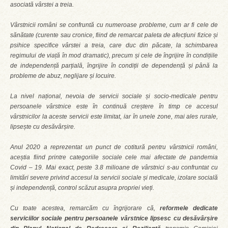
asociată vârstei a treia.
Vârstnicii români se confruntă cu numeroase probleme, cum ar fi cele de
sănătate (curente sau cronice, fiind de remarcat paleta de afecțiuni fizice și
psihice specifice vârstei a treia, care duc din păcate, la schimbarea
regimului de viață în mod dramatic), precum și cele de îngrijire în condițiile
de independență parțială, îngrijire în condiții de dependență și până la
probleme de abuz, neglijare și locuire.
La nivel național, nevoia de servicii sociale și socio-medicale pentru
persoanele vârstnice este în continuă creștere în timp ce accesul
vârstnicilor la aceste servicii este limitat, iar în unele zone, mai ales rurale,
lipsește cu desăvârșire.
Anul 2020 a reprezentat un punct de cotitură pentru vârstnicii români,
aceștia fiind printre categoriile sociale cele mai afectate de pandemia
Covid – 19. Mai exact, peste 3.8 milioane de vârstnici s-au confruntat cu
limitări severe privind accesul la servicii sociale și medicale, izolare socială
și independență, control scăzut asupra propriei vieți.
Cu toate acestea, remarcăm cu îngrijorare că,
reformele dedicate
serviciilor sociale pentru persoanele vârstnice lipsesc cu desăvârșire