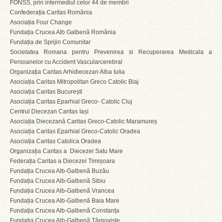
FONSS, prin intermediul celor 44 de membri
Confederația Caritas România
Asociația Four Change
Fundația Crucea Alb Galbenă România
Fundația de Sprijin Comunitar
Societatea Romana pentru Prevenirea si Recuperarea Medicala a
Persoanelor cu Accident Vascularcerebral
Organizația Caritas Arhidiecezan Alba Iulia
Asociația Caritas Mitropolitan Greco Catolic Blaj
Asociația Caritas București
Asociația Caritas Eparhial Greco- Catolic Cluj
Centrul Diecezan Caritas Iași
Asociația Diecezană Caritas Greco-Catolic Maramureș
Asociația Caritas Eparhial Greco-Catolic Oradea
Asociația Caritas Catolica Oradea
Organizația Caritas a Diecezei Satu Mare
Federația Caritas a Diecezei Timișoara
Fundația Crucea Alb-Galbenă Buzău
Fundația Crucea Alb-Galbenă Sibiu
Fundația Crucea Alb-Galbenă Vrancea
Fundația Crucea Alb-Galbenă Baia Mare
Fundația Crucea Alb-Galbenă Constanța
Fundația Crucea Alb-Galbenă Târgoviște