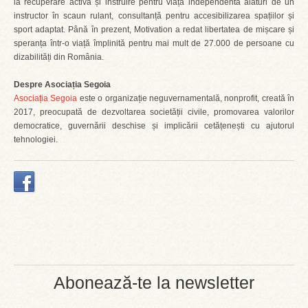
la recuperare activă și instruire pentru viață independentă alături de un
instructor în scaun rulant, consultanță pentru accesibilizarea spațiilor și
sport adaptat. Până în prezent, Motivation a redat libertatea de mișcare și
speranța într-o viață împlinită pentru mai mult de 27.000 de persoane cu
dizabilități din România.
Despre Asociația Segoia
Asociația Segoia
este o organizație neguvernamentală, nonprofit, creată în
2017, preocupată de dezvoltarea societății civile, promovarea valorilor
democratice, guvernării deschise și implicării cetățenești cu ajutorul
tehnologiei.
Abonează-te la newsletter