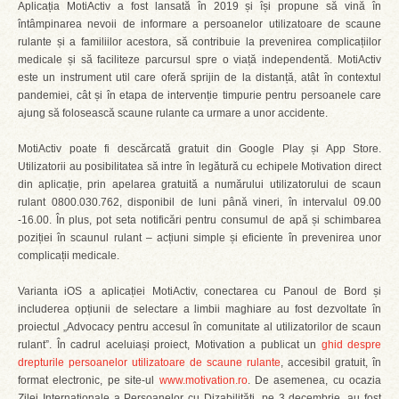
Aplicația MotiActiv a fost lansată în 2019 și își propune să vină în
întâmpinarea nevoii de informare a persoanelor utilizatoare de scaune
rulante și a familiilor acestora, să contribuie la prevenirea complicațiilor
medicale și să faciliteze parcursul spre o viață independentă. MotiActiv
este un instrument util care oferă sprijin de la distanță, atât în contextul
pandemiei, cât și în etapa de intervenție timpurie pentru persoanele care
ajung să folosească scaune rulante ca urmare a unor accidente.
MotiActiv poate fi descărcată gratuit din Google Play și App Store.
Utilizatorii au posibilitatea să intre în legătură cu echipele Motivation direct
din aplicație, prin apelarea gratuită a numărului utilizatorului de scaun
rulant 0800.030.762, disponibil de luni până vineri, în intervalul 09.00
-16.00. În plus, pot seta notificări pentru consumul de apă și schimbarea
poziției în scaunul rulant – acțiuni simple și eficiente în prevenirea unor
complicații medicale.
Varianta iOS a aplicației MotiActiv, conectarea cu Panoul de Bord și
includerea opțiunii de selectare a limbii maghiare au fost dezvoltate în
proiectul „Advocacy pentru accesul în comunitate al utilizatorilor de scaun
rulant”. În cadrul aceluiași proiect, Motivation a publicat un
ghid despre
drepturile persoanelor utilizatoare de scaune rulante
, accesibil gratuit, în
format electronic, pe site-ul
www.motivation.ro
. De asemenea, cu ocazia
Zilei Internaționale a Persoanelor cu Dizabilități, pe 3 decembrie, au fost