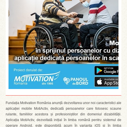
Fundația Motivation România anunță dezvoltarea unor noi caracteristici ale
aplicației mobile MotiActiv, dedicată persoanelor care folosesc scaune
rulante, familiilor acestora și profesioniștilor din domeniul dizabilității.
Aplicația MotiActiv, dezvoltată inițial în limba română pentru sistemul de
operare Android, este disponibilă acum în varianta iOS și în limba