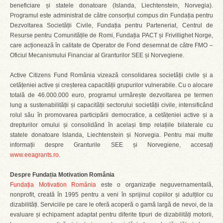
beneficiare și statele donatoare (Islanda, Liechtenstein, Norvegia).
Programul este administrat de către consorțiul compus din Fundația pentru
Dezvoltarea Societății Civile, Fundația pentru Parteneriat, Centrul de
Resurse pentru Comunitățile de Romi, Fundația PACT și Frivillighet Norge,
care acționează în calitate de Operator de Fond desemnat de către FMO –
Oficiul Mecanismului Financiar al Granturilor SEE și Norvegiene.
Active Citizens Fund România vizează consolidarea societății civile și a
cetățeniei active și creșterea capacității grupurilor vulnerabile. Cu o alocare
totală de 46.000.000 euro, programul urmărește dezvoltarea pe termen
lung a sustenabilității și capacității sectorului societății civile, intensificând
rolul său în promovarea participării democratice, a cetățeniei active și a
drepturilor omului și consolidând în același timp relațiile bilaterale cu
statele donatoare Islanda, Liechtenstein și Norvegia. Pentru mai multe
informații despre Granturile SEE și Norvegiene, accesați
www.eeagrants.ro
.
Despre Fundația Motivation România
Fundația Motivation România
este o organizație neguvernamentală,
nonprofit, creată în 1995 pentru a veni în sprijinul copiilor și adulților cu
dizabilități. Serviciile pe care le oferă acoperă o gamă largă de nevoi, de la
evaluare și echipament adaptat pentru diferite tipuri de dizabilități motorii,