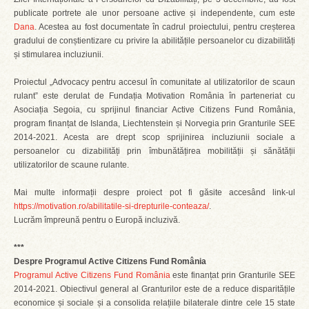
publicate portrete ale unor persoane active și independente, cum este
Dana
. Acestea au fost documentate în cadrul proiectului, pentru creșterea
gradului de conștientizare cu privire la abilitățile persoanelor cu dizabilități
și stimularea incluziunii.
Proiectul „Advocacy pentru accesul în comunitate al utilizatorilor de scaun
rulant” este derulat de Fundația Motivation România în parteneriat cu
Asociația Segoia, cu sprijinul financiar Active Citizens Fund România,
program finanțat de Islanda, Liechtenstein și Norvegia prin Granturile SEE
2014-2021. Acesta are drept scop sprijinirea incluziunii sociale a
persoanelor cu dizabilități prin îmbunătățirea mobilității și sănătății
utilizatorilor de scaune rulante.
Mai multe informații despre proiect pot fi găsite accesând link-ul
https://motivation.ro/abilitatile-si-drepturile-conteaza/
.
Lucrăm împreună pentru o Europă incluzivă.
***
Despre Programul Active Citizens Fund România
Programul Active Citizens Fund România
este finanțat prin Granturile SEE
2014-2021. Obiectivul general al Granturilor este de a reduce disparitățile
economice și sociale și a consolida relațiile bilaterale dintre cele 15 state