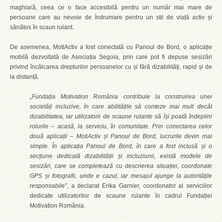
maghiară, ceea ce o face accesibilă pentru un număr mai mare de
persoane care au nevoie de îndrumare pentru un stil de viață activ și
sănătos în scaun rulant.
De asemenea, MotiActiv a fost conectată cu Panoul de Bord, o aplicație
mobilă dezvoltată de Asociația Segoia, prin care pot fi depuse sesizări
privind încălcarea drepturilor persoanelor cu și fără dizabilități, rapid și de
la distanță.
„Fundația Motivation România contribuie la construirea unei
societăți incluzive, în care abilitățile să conteze mai mult decât
dizabilitatea, iar utilizatorii de scaune rulante să își poată îndeplini
rolurile – acasă, la serviciu, în comunitate. Prin conectarea celor
două aplicații – MotiActiv și Panoul de Bord, lucrurile devin mai
simple. În aplicația Panoul de Bord, în care a fost inclusă și o
secțiune dedicată dizabilității și incluziunii, există modele de
sesizări, care se completează cu descrierea situației, coordonate
GPS și fotografii, unde e cazul, iar mesajul ajunge la autoritățile
responsabile”
, a declarat Erika Garnier, coordonator al serviciilor
dedicate utilizatorilor de scaune rulante în cadrul Fundației
Motivation România.