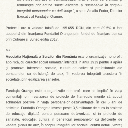
tehnologia pot aduce soluții eficiente și sustenabile în sprijinul
integrării persoanelor cu deficiențe.”
, a spus Amalia Fodor, Director
Executiv al Fundației Orange.
Proiectul are o valoare totală de 195.655 RON, din care 89,5% a fost
acoperită din finanțarea Fundației Orange, prin fondul de finanțare Lumea
prin Culoare și Sunet, ediția 2017.
***
Asociația Națională a Surzilor din România
este o organizație nonprofit,
apolitică, cu caracter social umanitar, înființată în anul 1919 pentru a apăra
și promova interesele sociale, cultural-educative și profesionale ale
persoanelor cu deficiență de auz, în vederea integrării acestora în
societate, prin egalizarea șanselor.
Fundaţia Orange
este o organizaţie non-profit care se implică în viaţa
comunităţii prin realizarea de proiecte de filantropie menite să aducă
schimbări pozitive în viaţa persoanelor dezavantajate. În cei 5 ani de
activitate, Fundaţia Orange a investit peste 3,5 milioane de euro in proiecte
de educaţie digitală pentru persoane defavorizate şi în proiecte de
sănătate, educaţie, cultură în beneficiul persoanelor cu deficienţe de
vedere şi/sau de auz, în scopul integrării lor sociale. Pentru detalii, vizitaţi