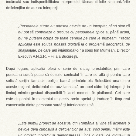
încărcată sau indisponibilitatea interpretului făceau dificile sincronizările
deficienților de auz cu interpreții.
„Persoanele surde au adesea nevoie de un interpret, când simt că
nu pot să controleze o discuție cu persoanele tipice și, până acum,
nu ne puteam ocupa de toate cererile pe care le primeam. Practic
aplicația este soluția noastră digitală la o problemă geografică, de
spațialitate, pe care am întâmpinat-o.”
a spus Ion Muntean, Director
Executiv A.N.S.R. – Filiala București.
După logare, aplicația oferă o serie de situații prestabilite, prin care
persoana surdă poate să descrie contextul în care se află și pentru care
solicită sprijin: farmacie, poliție, bancă, primărie etc. Selectând una dintre
aceste opțiuni, deficientul de auz lansează un apel către toți interpreții în
limbaj mimico-gestual disponibili în acel moment în platformă. Cel care
este disponibil în momentul respectiv preia apelul și traduce în timp real
conversația dintre persoana surdă și interlocutorul său.
„Este primul proiect de acest fel din România și vine să acopere o
nevoie deja cunosută a deficienților de auz. Voci pentru mâini este
un proiect inovativ și demonstrează, încă o dată, că digitalul și