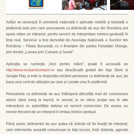
Astăzi se lansează în premieră națională o aplicație mobilă și totodată o
platformă web prin care persoanele cu deficiență de auz din România pot
apela video un interpret, pentru servicii de interpretare mimico-gestuală în
timp real. Serviciul a fost dezvoltat de Asociația Națională a Surzilor din
România – Filiala București, cu o finanțare din partea Fundației Orange,
prin fondul „Lumea prin Culoare și Sunet”.
Aplicația se numește „Voci pentru mâini”, poate fi accesată pe
http://www.vocipentrumaini.ro/
sau descărcată gratuit din App Store și
Google Play și este la dispoziția oricărei persoane cu deficiențe de auz, pe
baza unui cont de utilizator pe care și-l poate crea în platformă
Persoanele cu deficiențe de auz întâmpină dificultăți mari de comunicare
atunci când merg la bancă, la avocat, la un oficiu poștal sau în alte
interacțiuni cu autoritățile statului ori servicii comerciale. De aceea, au
nevoie frecvent de un interpret în limbaj mimico-gestual.
Până acum, deficientul de auz putea să solicite să fie însoțit de interpret,
care intermedia această comunicare la fața locului, însă distanța, agenda