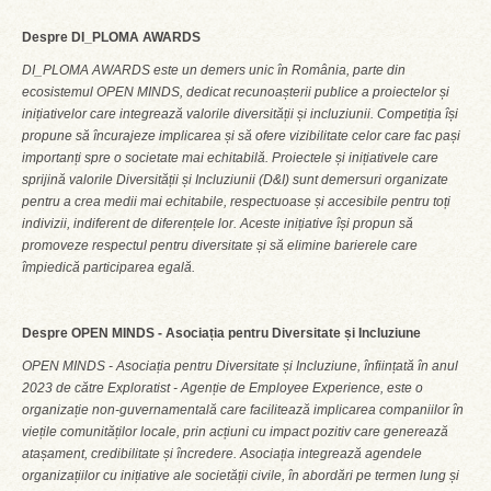
Despre DI_PLOMA AWARDS
DI_PLOMA AWARDS este un demers unic în România, parte din
ecosistemul OPEN MINDS, dedicat recunoașterii publice a proiectelor și
inițiativelor care integrează valorile diversității și incluziunii. Competiția își
propune să încurajeze implicarea și să ofere vizibilitate celor care fac pași
importanți spre o societate mai echitabilă.
Proiectele și inițiativele care
sprijină valorile Diversității și Incluziunii (D&I) sunt demersuri organizate
pentru a crea medii mai echitabile, respectuoase și accesibile pentru toți
indivizii, indiferent de diferențele lor. Aceste inițiative își propun să
promoveze respectul pentru diversitate și să elimine barierele care
împiedică participarea egală.
Despre OPEN MINDS - Asociația pentru Diversitate și Incluziune
OPEN MINDS - Asociația pentru Diversitate și Incluziune, înființată în anul
2023 de către Exploratist - Agenție de Employee Experience, este o
organizație non-guvernamentală care facilitează implicarea companiilor în
viețile comunităților locale, prin acțiuni cu impact pozitiv care generează
atașament, credibilitate și încredere. Asociația integrează agendele
organizațiilor cu inițiative ale societății civile, în abordări pe termen lung și