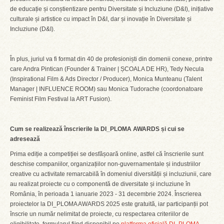
de educație și conștientizare pentru Diversitate și Incluziune (D&I), inițiative
culturale și artistice cu impact în D&I, dar și inovație în Diversitate și
Incluziune (D&I).
În plus, juriul va fi format din 40 de profesioniști din domenii conexe, printre
care Andra Pintican (Founder & Trainer | ȘCOALA DE HR), Tedy Necula
(Inspirational Film & Ads Director / Producer), Monica Munteanu (Talent
Manager | INFLUENCE ROOM) sau Monica Tudorache (coordonatoare
Feminist Film Festival la ART Fusion).
Cum se realizează înscrierile la DI_PLOMA AWARDS și cui se
adresează
Prima ediție a competiției se desfășoară online, astfel că înscrierile sunt
deschise companiilor, organizațiilor non-guvernamentale și industriilor
creative cu activitate remarcabilă în domeniul diversității și incluziunii, care
au realizat proiecte cu o componentă de diversitate și incluziune în
România, în perioada 1 ianuarie 2023 - 31 decembrie 2024. Înscrierea
proiectelor la DI_PLOMA AWARDS 2025 este gratuită, iar participanții pot
înscrie un număr nelimitat de proiecte, cu respectarea criteriilor de