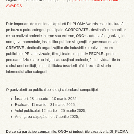
eligibilitate, formularul fiind disponibil pe
platforma oficială DI_PLOMA
AWARDS
.
Este important de menționat faptul că DI_PLOMA Awards este structurată
pe baza a patru categorii principale:
CORPORATE -
destinată companiilor
ce au realizat proiecte interne sau externe;
ONG+ -
adresată organizațiilor
non-guvernamentale, instituțiilor publice și agențiilor guvernamentale;
CREATIVE -
dedicată organizațiilor din industriile creative precum
publicitate, PR, arte vizuale, film și teatru, respectiv
PEOPLE -
pentru
persoane fizice care au inițiat sau susținut proiecte, fie individual, fie în
cadrul unei entități, cu posibilitatea înscrierii atât direct, cât și prin
intermediul altor categorii.
Organizatorii au publicat pe site și calendarul competiției:
Înscrieri: 28 ianuarie – 10 martie 2025;
Evaluare: 11 martie – 31 martie 2025;
Votul publicului: 12 martie – 25 martie 2025;
Anunțarea câștigătorilor: 7 aprilie 2025;
De ce să participe companiile, ONG+ și industriile creative la DI_PLOMA