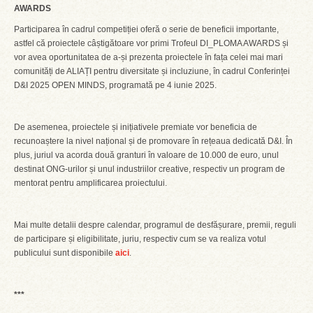
AWARDS
Participarea în cadrul competiției oferă o serie de beneficii importante,
astfel că proiectele câștigătoare vor primi Trofeul DI_PLOMA AWARDS și
vor avea oportunitatea de a-și prezenta proiectele în fața celei mai mari
comunități de ALIAȚI pentru diversitate și incluziune, în cadrul Conferinței
D&I 2025 OPEN MINDS, programată pe 4 iunie 2025.
De asemenea, proiectele și inițiativele premiate vor beneficia de
recunoaștere la nivel național și de promovare în rețeaua dedicată D&I. În
plus, juriul va acorda două granturi în valoare de 10.000 de euro, unul
destinat ONG-urilor și unul industriilor creative, respectiv un program de
mentorat pentru amplificarea proiectului.
Mai multe detalii despre calendar, programul de desfășurare, premii, reguli
de participare și eligibilitate, juriu, respectiv cum se va realiza votul
publicului sunt disponibile
aici
.
***