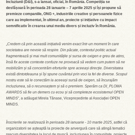
Incluziunii (D&I), s-a lansat, oficial, în România. Competiția se
desfășoară în perioada 28 ianuarie – 7 aprilie 2025 și își propune să
premieze companiile, ONG +, industriile creative și persoanele fizice
care au implementat, în ultimul an, proiecte și inițiative cu impact
semnificativ în crearea unui mediu divers și incluziv în România.
„
Credem că prin această inițiativă venim exact într-un moment în care
societatea are nevoie să respire. Din păcate, contextul politic actual
fragmentează și mai mult comunitățile și sursa de oxigen e greu de atins,
însă fix aceste contexte confuze ne provoacă să vedem cum putem să ne
mobilizăm și să concentrăm eforturile spre aceeași direcție.
Diversitatea
există dintotdeauna și își spune cuvântul prin voci la fel de diverse. Scopul
nostru este să le conectăm la aceeași sursă de oxigen, să încurajăm
incluziunea, să o recunoaștem și să o premiem. Sperăm ca DI_PLOMA
AWARDS să fie un demers cu ecou și să completeze ecosistemul OPEN
MINDS
”, a adăugat Mirela Tănase, Vicepre
ș
edinte al Asociației OPEN
MINDS.
Înscrierile se realizează în perioada
28 ianuarie - 10 martie 2025
, astfel că
organizatorii se așteaptă la proiecte de anvergură care să atingă tematici
precum diversitatea la locul de muncă, incluziunea în comunitate, proiecte