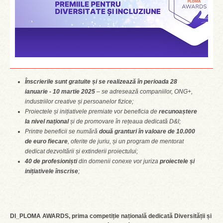
Înscrierile sunt gratuite și se realizează în perioada 28
ianuarie - 10 martie 2025
– se adresează companiilor, ONG+,
industriilor creative și persoanelor fizice;
Proiectele și inițiativele premiate vor beneficia de
recunoaștere
la nivel național
și de promovare în rețeaua dedicată D&I;
Printre beneficii se numără
două granturi în valoare de 10.000
de euro fiecare
, oferite de juriu, și un program de mentorat
dedicat dezvoltării și extinderii proiectului;
40 de profesioniști
din domenii conexe vor j
uriza
proiectele și
inițiativele înscrise
;
DI_PLOMA AWARDS, prima competiție națională dedicată Diversității și