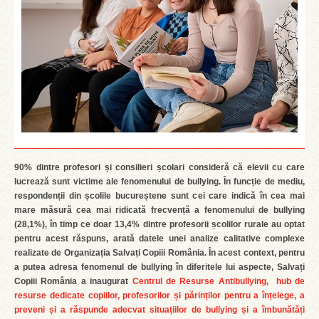
90% dintre profesori și consilieri școlari consideră că elevii cu care
lucrează sunt victime ale fenomenului de bullying. În funcție de mediu,
respondenții din școlile bucureștene sunt cei care indică în cea mai
mare măsură cea mai ridicată frecvență a fenomenului de bullying
(28,1%), în timp ce doar 13,4% dintre profesorii școlilor rurale au optat
pentru acest răspuns, arată datele unei analize calitative complexe
realizate de Organizația Salvați Copiii România. În acest context, pentru
a putea adresa fenomenul de bullying în diferitele lui aspecte, Salvați
Copiii România a inaugurat
Centrul de Resurse Antibullying, hub de
resurse dedicate copiilor, profesorilor și părinților pentru a înțelege, a
preveni și a răspunde adecvat situațiilor de bullying și a îmbunătăți