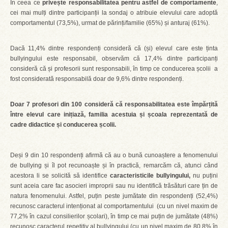
În ceea ce
privește responsabilitatea pentru astfel de comportamente
,
cei mai mulți dintre participanții la sondaj o atribuie elevului care adoptă
comportamentul (73,5%), urmat de părinți/familie (65%) și anturaj (61%).
Dacă 11,4% dintre respondenți consideră că (și) elevul care este ținta
bullyingului este responsabil, observăm că 17,4% dintre participanți
consideră că și profesorii sunt responsabili, în timp ce conducerea școlii a
fost considerată responsabilă doar de 9,6% dintre respondenți.
Doar 7 profesori din 100 consideră că responsabilitatea este împărțită
între elevul care inițiază, familia acestuia și școala reprezentată de
cadre didactice și conducerea școlii.
Deși 9 din 10 respondenți afirmă că au o bună cunoaștere a fenomenului
de bullying și îl pot recunoaște și în practică, remarcăm că, atunci când
acestora li se solicită să identifice
caracteristicile bullyingului,
nu puțini
sunt aceia care fac asocieri improprii sau nu identifică trăsături care țin de
natura fenomenului. Astfel, puțin peste jumătate din respondenți (52,4%)
recunosc caracterul intenționat al comportamentului (cu un nivel maxim de
77,2% în cazul consilierilor școlari), în timp ce mai puțin de jumătate (48%)
recunosc caracterul repetitiv al bullyingului (cu un nivel maxim de 80,8% în