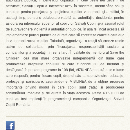
autoritatea publică, în beneficiul copilului. În cele peste trei decenii de
activitate, Salvați Copiii a intervenit activ în societate, identificând soluții
concrete pentru protejarea și sprijinirea copiilor vulnerabili, și a militat, în
același timp, pentru o colaborare viabilă cu autoritățile decidente, pentru
asigurarea interesului superior al copilului. Salvați Copiii și-a asumat rolul
de supraveghere vigilentă a autorităților publice, în așa fel încât acestea să
implementeze politici publice de durată care să corecteze cauzele care duc
la vulnerabilizarea copiilor. Totodată, organizația a reușit să creeze rețele
active de solidaritate, prin încurajarea responsabilității sociale a
companiilor și a societății, în sens larg. În calitate de membru al Save the
Children, cea mai mare organizație independentă din lume care
promovează drepturile copilului și care cuprinde 30 de membri și
desfășoară în prezent programe în 108 țări, VIZIUNEA noastră este o lume
care respectă, pentru fiecare copil, dreptul său la supraviețuire, educație,
protecție și participare, asumându-ne MISIUNEA de a obține progrese
importante privind modul în care copiii sunt tratați și producerea
schimbărilor imediate și de durată în viața acestora. Peste 4.150.000 de
copii au fost implicați în programele și campaniile Organizației Salvați
Copiii România.