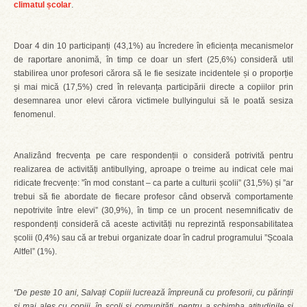
climatul școlar
.
Doar 4 din 10 participanți (43,1%) au încredere în eficiența mecanismelor
de raportare anonimă, în timp ce doar un sfert (25,6%) consideră util
stabilirea unor profesori cărora să le fie sesizate incidentele și o proporție
și mai mică (17,5%) cred în relevanța participării directe a copiilor prin
desemnarea unor elevi cărora victimele bullyingului să le poată sesiza
fenomenul.
Analizând frecvența pe care respondenții o consideră potrivită pentru
realizarea de activități antibullying, aproape o treime au indicat cele mai
ridicate frecvențe: ”în mod constant – ca parte a culturii școlii” (31,5%) și ”ar
trebui să fie abordate de fiecare profesor când observă comportamente
nepotrivite între elevi” (30,9%), în timp ce un procent nesemnificativ de
respondenți consideră că aceste activități nu reprezintă responsabilitatea
școlii (0,4%) sau că ar trebui organizate doar în cadrul programului ”Școala
Altfel” (1%).
“De peste 10 ani, Salvați Copiii lucrează împreună cu profesorii, cu părinții
și mai ales cu copiii, în școli și comunități, pentru a schimba atitudinile și