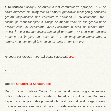
Fișa tehnică
Sondajul de opinie a fost completat de aproape 2.500 de
cadre didactice din învățământul primar și gimnazial, manageri și consilieri
școlari, răspunsurile fiind colectate în perioada 10-16 octombrie 2025.
Distribuția respondenților în funcție de mediul unde se află școala unde
predau este una echilibrată: 42,6% activând în școli din mediul rural,
28,9% în școli din municipiile reședință de județ, 21,5% în școli din alte
orașe și 7% în școli din București. Cei mai mulți dintre participanții la
sondaj au o experiență în profesie de peste 10 ani (72,4%).
Ancheta sociologică integrală poate fi accesată
aici
***
Despre
Organizaţia Salvaţi Copiii
:
De 35 de ani, Salvați Copiii România construiește programe sociale,
politici publice și practici solide în beneficiul copilului din România.
Expertiza și complexitatea proiectelor la nivel național fac din organizație o
instituție socială esențială, al cărei rol este medierea între societate și