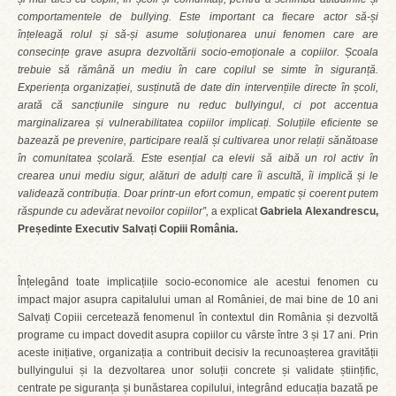
comportamentele de bullying. Este important ca fiecare actor să-și
înțeleagă rolul și să-și asume soluționarea unui fenomen care are
consecințe grave asupra dezvoltării socio-emoționale a copiilor. Școala
trebuie să rămână un mediu în care copilul se simte în siguranță.
Experiența organizației, susținută de date din intervențiile directe în școli,
arată că sancțiunile singure nu reduc bullyingul, ci pot accentua
marginalizarea și vulnerabilitatea copiilor implicați. Soluțiile eficiente se
bazează pe prevenire, participare reală și cultivarea unor relații sănătoase
în comunitatea școlară. Este esențial ca elevii să aibă un rol activ în
crearea unui mediu sigur, alături de adulți care îi ascultă, îi implică și le
validează contribuția. Doar printr-un efort comun, empatic și coerent putem
răspunde cu adevărat nevoilor copiilor”,
a explicat
Gabriela Alexandrescu,
Președinte Executiv Salvați Copiii România.
Înțelegând toate implicațiile socio-economice ale acestui fenomen cu
impact major asupra capitalului uman al României, de mai bine de 10 ani
Salvați Copiii cercetează fenomenul în contextul din România și dezvoltă
programe cu impact dovedit asupra copiilor cu vârste între 3 și 17 ani. Prin
aceste inițiative, organizația a contribuit decisiv la recunoașterea gravității
bullyingului și la dezvoltarea unor soluții concrete și validate științific,
centrate pe siguranța și bunăstarea copilului, integrând educația bazată pe