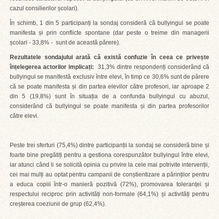
cazul consilierilor școlari).
În schimb, 1 din 5 participanți la sondaj consideră că bullyingul se poate
manifesta și prin conflicte spontane (dar peste o treime din managerii
școlari - 33,8% - sunt de această părere).
Rezultatele sondajului arată că există confuzie în ceea ce privește
înțelegerea actorilor implicați:
31,3% dintre respondenți considerând că
bullyingul se manifestă exclusiv între elevi, în timp ce 30,6% sunt de părere
că se poate manifesta și din partea elevilor către profesori, iar aproape 2
din 5 (19,8%) sunt în situația de a confunda bullyingul cu abuzul,
considerând că bullyingul se poate manifesta și din partea profesorilor
către elevi.
Peste trei sferturi (75,4%) dintre participanții la sondaj se consideră bine și
foarte bine pregătiți pentru a gestiona corespunzător bullyingul între elevi,
iar atunci când li se solicită opinia cu privire la cele mai potrivite intervenții,
cei mai mulți au optat pentru campanii de conștientizare a părinților pentru
a educa copiii într-o manieră pozitivă (72%), promovarea toleranței și
respectului reciproc prin activități non-formale (64,1%) și activități pentru
creșterea coeziunii de grup (62,4%).