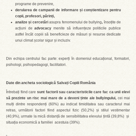
programe de prevenire,
derularea de campanii de informare și conștientizare pentru
copii, profesori, părinți,
analize și cercetări
asupra fenomenului de bullying
,
însoțite de
acțiuni de
advocacy
menite să influențeze politicile publice
astfel încât copiii să beneficieze de măsuri și resurse dedicate
unui climat școlar sigur și incluziv.
Din echipa centrului fac parte: experți în domeniul educațional, formatori,
psihologi, psihopedagogi, facilitatori.
Date din ancheta sociologică Salvați Copiii România
Întrebați fiind care
sunt factorii sau caracteristicile care fac ca unii elevi
să prezinte un risc mai mare de a deveni ținte ale bullyingului,
cei mai
mulți dintre respondenți (60%) au indicat timiditatea sau caracterul mai
retras, următorii factori fiind aspectul fizic (50,2%) și stilul vestimentar
(40,9%), urmate la mică distanță de sensibilitatea elevului țintă (39,8%) și
situația economică a familiei acestuia (39%).