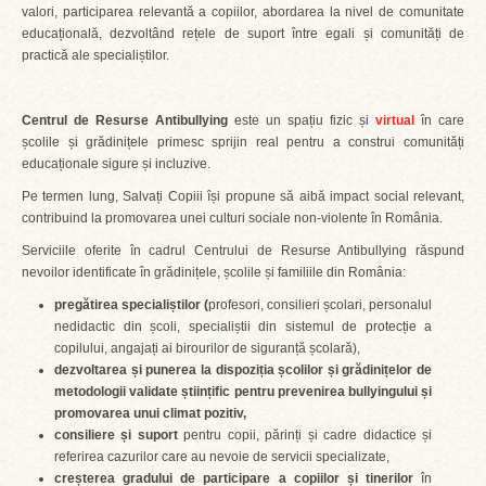
valori, participarea relevantă a copiilor, abordarea la nivel de comunitate
educațională, dezvoltând rețele de suport între egali și comunități de
practică ale specialiștilor.
Centrul de Resurse Antibullying
este un spațiu fizic și
virtual
în care
școlile și grădinițele primesc sprijin real pentru a construi comunități
educaționale sigure și incluzive.
Pe termen lung, Salvați Copiii își propune să aibă impact social relevant,
contribuind la promovarea unei culturi sociale non-violente în România.
Serviciile oferite în cadrul Centrului de Resurse Antibullying răspund
nevoilor identificate în grădinițele, școlile și familiile din România:
preg
ătirea specialiștilor (
profesori, consilieri școlari, personalul
nedidactic din școli, specialiștii din sistemul de protecție a
copilului, angajați ai birourilor de siguranță școlară),
dezvoltarea și punerea la dispoziția școlilor și grădinițelor de
metodologii validate științific pentru prevenirea bullyingului și
promovarea unui climat pozitiv,
consiliere și suport
pentru copii, părinți și cadre didactice și
referirea cazurilor care au nevoie de servicii specializate,
creșterea gradului de participare a copiilor și tinerilor
în