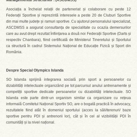
Managementul Structurilor . (ASCDMSS)
Asociația a încheiat relații de parteneriat și colaborare cu peste 12
Federații Sportive și reprezintă interesele a peste 20 de Cluburi Sportive
din mai multe județe și ramuri sportive. Cu ajutorul personalului specializat,
ASCDMSS a asigurat consultanța de specialitate cu ocazia demersurilor
care au avut drept rezultat înființarea a două noi Federații Sportive (Darts și
respectiv Chanbara), fiind certificată de Ministerul Tineretului și Sportului
ca structură în cadrul Sistemului Național de Educație Fizică și Sport din
România.
Despre Special Olympics Islanda
SO Islanda sprijină integrarea socială prin sport a persoanelor cu
dizabilități intelectuale organizând pe tot parcursul anului antrenamente și
competiții sportive dedicate persoanelor cu dizabilități intelectuale. SO
Islanda este parte dintr-un organism similar ca organizare cu rețeua
informală Comitetul Național Sportiv SO, are o bogată practică în advocacy,
rezultatele fiind atât în domeniul sportului (acces la săli/terenuri/ baze
sportive pentru PDI și antrenorii lor), cât și în cel al vizibilității PDI în
comunități și la nivel național.