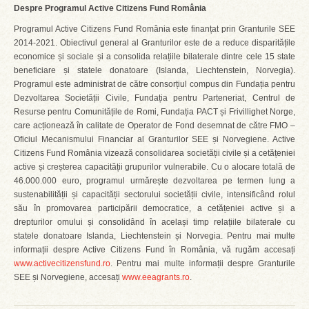
Despre Programul Active Citizens Fund România
Programul Active Citizens Fund România este finanțat prin Granturile SEE
2014-2021. Obiectivul general al Granturilor este de a reduce disparitățile
economice și sociale și a consolida relațiile bilaterale dintre cele 15 state
beneficiare și statele donatoare (Islanda, Liechtenstein, Norvegia).
Programul este administrat de către consorțiul compus din Fundația pentru
Dezvoltarea Societății Civile, Fundația pentru Parteneriat, Centrul de
Resurse pentru Comunitățile de Romi, Fundația PACT și Frivillighet Norge,
care acționează în calitate de Operator de Fond desemnat de către FMO –
Oficiul Mecanismului Financiar al Granturilor SEE și Norvegiene. Active
Citizens Fund România vizează consolidarea societății civile și a cetățeniei
active și creșterea capacității grupurilor vulnerabile. Cu o alocare totală de
46.000.000 euro, programul urmărește dezvoltarea pe termen lung a
sustenabilității și capacității sectorului societății civile, intensificând rolul
său în promovarea participării democratice, a cetățeniei active și a
drepturilor omului și consolidând în același timp relațiile bilaterale cu
statele donatoare Islanda, Liechtenstein și Norvegia. Pentru mai multe
informații despre Active Citizens Fund în România, vă rugăm accesați
www.activecitizensfund.ro
. Pentru mai multe informații despre Granturile
SEE și Norvegiene, accesați
www.eeagrants.ro
.