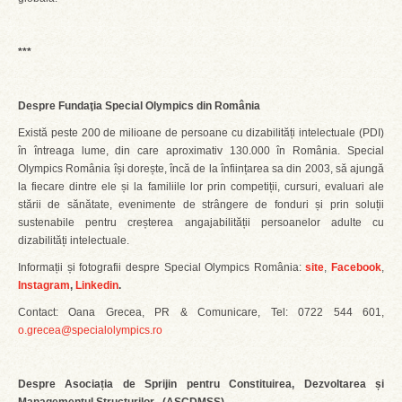
***
Despre Fundaţia Special Olympics din România
Există peste 200 de milioane de persoane cu dizabilități intelectuale (PDI)
în întreaga lume, din care aproximativ 130.000 în România. Special
Olympics România își dorește, încă de la înființarea sa din 2003, să ajungă
la fiecare dintre ele și la familiile lor prin competiții, cursuri, evaluari ale
stării de sănătate, evenimente de strângere de fonduri și prin soluții
sustenabile pentru creșterea angajabilității persoanelor adulte cu
dizabilități intelectuale.
Informații și fotografii despre Special Olympics România:
site
,
Facebook
,
Instagram
,
Linkedin
.
Contact: Oana Grecea, PR & Comunicare, Tel: 0722 544 601,
o.grecea@specialolympics.ro
Despre Asociația de Sprijin pentru Constituirea, Dezvoltarea și