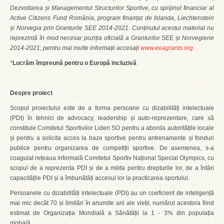
Dezvoltarea și Managementul Structurilor Sportive, cu sprijinul financiar al
Active Citizens Fund România, program finanțat de Islanda, Liechtenstein
și Norvegia prin Granturile SEE 2014-2021. Conținutul acestui material nu
reprezintă în mod necesar poziția oficială a Granturilor SEE și Norvegiene
2014-2021; pentru mai multe informații accesați
www.eeagrants.org
.
*
Lucrăm împreună pentru o Europă incluzivă
Despre proiect
Scopul proiectului este de a forma persoane cu dizabilități intelectuale
(PDI) în tehnici de advocacy, leadership și auto-reprezentare, care să
constituie Comitetul Sportivilor Lideri SO pentru a aborda autoritățile locale
și pentru a solicita acces la baze sportive pentru antrenamente și fonduri
publice pentru organizarea de competiții sportive. De asemenea, s-a
coagulat rețeaua informală Comitetul Sportiv Național Special Olympics, cu
scopul de a reprezenta PDI și de a milita pentru drepturile lor, de a întări
capacitățile PDI și a îmbunătăți accesul lor la practicarea sportului.
Persoanele cu dizabilități intelectuale (PDI) au un coeficient de inteligență
mai mic decât 70 și limitări în anumite arii ale vieții, numărul acestora fiind
estimat de Organizația Mondială a Sănătății la 1 - 3% din populația
globală.