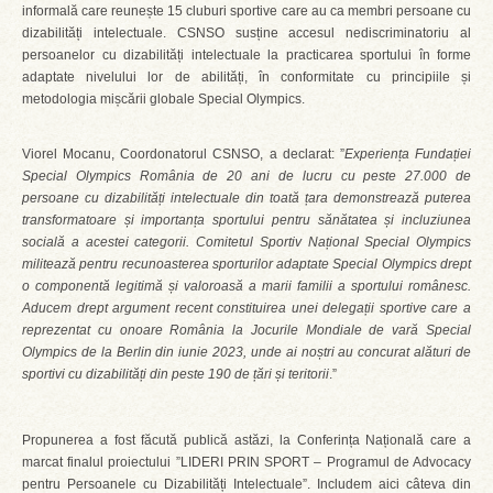
informală care reunește 15 cluburi sportive care au ca membri persoane cu
dizabilități intelectuale. CSNSO susține accesul nediscriminatoriu al
persoanelor cu dizabilități intelectuale la practicarea sportului în forme
adaptate nivelului lor de abilități, în conformitate cu principiile și
metodologia mișcării globale Special Olympics.
Viorel Mocanu, Coordonatorul CSNSO, a declarat: ”
Experiența Fundației
Special Olympics România de 20 ani de lucru cu peste 27.000 de
persoane cu dizabilități intelectuale
din toată țara demonstrează puterea
transformatoare și importanța sportului pentru sănătatea și incluziunea
socială a acestei categorii. Comitetul Sportiv Național Special Olympics
militează pentru recunoasterea sporturilor adaptate Special Olympics drept
o componentă legitimă și valoroasă a marii familii a sportului românesc.
Aducem drept argument recent constituirea unei delegații sportive care a
reprezentat cu onoare România la Jocurile Mondiale de vară Special
Olympics de la Berlin din iunie 2023, unde ai noștri au concurat alături de
sportivi cu dizabilități din peste 190 de țări și teritorii
.”
Propunerea a fost făcută publică astăzi, la Conferința Națională care a
marcat finalul proiectului ”LIDERI PRIN SPORT – Programul de Advocacy
pentru Persoanele cu Dizabilități Intelectuale”. Includem aici câteva din