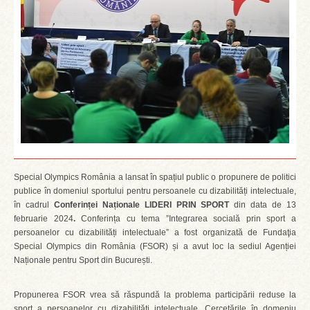
Special Olympics România a lansat în spațiul public o propunere de politici
publice în domeniul sportului pentru persoanele cu dizabilități intelectuale,
în cadrul
Conferinței Naționale LIDERI PRIN SPORT
din data de 13
februarie 2024
.
Conferința cu tema ”Integrarea socială prin sport a
persoanelor cu dizabilități intelectuale” a fost organizată de Fundaţia
Special Olympics din România (FSOR) și a avut loc la sediul Agenției
Naționale pentru Sport din București.
Propunerea FSOR vrea să răspundă la problema participării reduse la
sport a persoanelor cu dizabilități intelectuale. Cercetările în domeniu