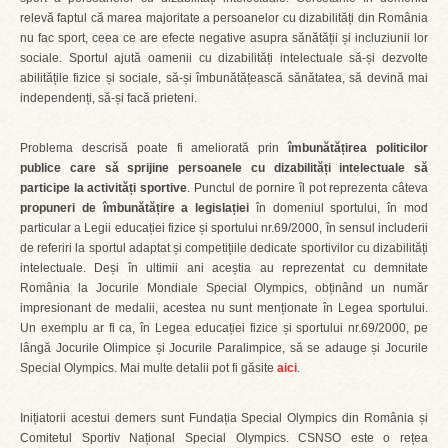
relevă faptul că marea majoritate a persoanelor cu dizabilități din România
nu fac sport, ceea ce are efecte negative asupra sănătății și incluziunii lor
sociale. Sportul ajută oamenii cu dizabilități intelectuale să-și dezvolte
abilitățile fizice și sociale, să-și îmbunătățească sănătatea, să devină mai
independenți, să-și facă prieteni.
Problema descrisă poate fi ameliorată prin
îmbunătățirea
politicilor
publice care să sprijine persoanele cu dizabilități intelectuale să
participe la activități sportive
. Punctul de pornire îl pot reprezenta câteva
propuneri de îmbunătățire a legislației
în domeniul sportului, în mod
particular a Legii educației fizice și sportului nr.69/2000, în sensul includerii
de referiri la sportul adaptat și competițiile dedicate sportivilor cu dizabilități
intelectuale. Deși în ultimii ani aceștia au reprezentat cu demnitate
România la Jocurile Mondiale Special Olympics, obținând un număr
impresionant de medalii, acestea nu sunt menționate în Legea sportului.
Un exemplu ar fi ca, în Legea educației fizice și sportului nr.69/2000, pe
lângă Jocurile Olimpice și Jocurile Paralimpice, să se adauge și Jocurile
Special Olympics. Mai multe detalii pot fi găsite
aici
.
Inițiatorii acestui demers sunt Fundația Special Olympics din România și
Comitetul Sportiv Național Special Olympics. CSNSO este o rețea