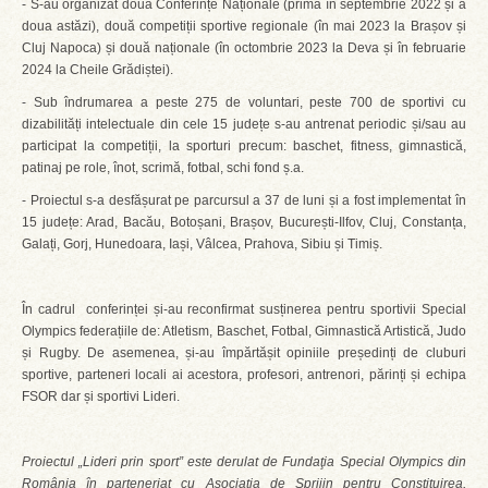
- S-au organizat două Conferințe Naționale (prima în septembrie 2022 și a
doua astăzi), două competiții sportive regionale (în mai 2023 la Brașov și
Cluj Napoca) și două naționale (în octombrie 2023 la Deva și în februarie
2024 la Cheile Grădiștei).
- Sub îndrumarea a peste 275 de voluntari, peste 700 de sportivi cu
dizabilități intelectuale din cele 15 județe s-au antrenat periodic și/sau au
participat la competiții, la sporturi precum: baschet, fitness, gimnastică,
patinaj pe role, înot, scrimă, fotbal, schi fond ș.a.
- Proiectul s-a desfășurat pe parcursul a 37 de luni și a fost implementat în
15 județe: Arad, Bacău, Botoșani, Brașov, București-Ilfov, Cluj, Constanța,
Galați, Gorj, Hunedoara, Iași, Vâlcea, Prahova, Sibiu și Timiș.
În cadrul conferinței și-au reconfirmat susținerea pentru sportivii Special
Olympics federațiile de: Atletism, Baschet, Fotbal, Gimnastică Artistică, Judo
și Rugby. De asemenea, și-au împărtășit opiniile președinți de cluburi
sportive, parteneri locali ai acestora, profesori, antrenori, părinți și echipa
FSOR dar și sportivi Lideri.
Proiectul „Lideri prin sport” este derulat de Fundaţia Special Olympics din
România în parteneriat cu Asociația de Sprijin pentru Constituirea,