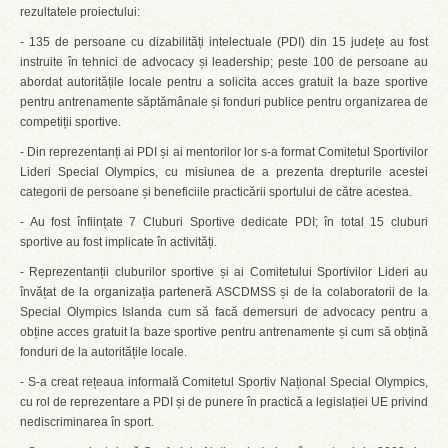
rezultatele proiectului:
- 135 de persoane cu dizabilități intelectuale (PDI) din 15 județe au fost
instruite în tehnici de advocacy și leadership; peste 100 de persoane au
abordat autoritățile locale pentru a solicita acces gratuit la baze sportive
pentru antrenamente săptămânale și fonduri publice pentru organizarea de
competiții sportive.
- Din reprezentanți ai PDI și ai mentorilor lor s-a format Comitetul Sportivilor
Lideri Special Olympics, cu misiunea de a prezenta drepturile acestei
categorii de persoane și beneficiile practicării sportului de către acestea.
- Au fost înființate 7 Cluburi Sportive dedicate PDI; în total 15 cluburi
sportive au fost implicate în activități.
- Reprezentanții cluburilor sportive și ai Comitetului Sportivilor Lideri au
învățat de la organizația parteneră ASCDMSS și de la colaboratorii de la
Special Olympics Islanda cum să facă demersuri de advocacy pentru a
obține acces gratuit la baze sportive pentru antrenamente și cum să obțină
fonduri de la autoritățile locale.
- S-a creat rețeaua informală Comitetul Sportiv Național Special Olympics,
cu rol de reprezentare a PDI și de punere în practică a legislației UE privind
nediscriminarea în sport.