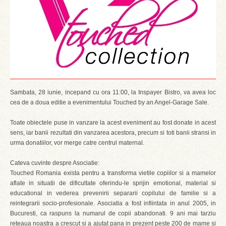
Sambata, 28 iunie, incepand cu ora 11:00, la Inspayer Bistro, va avea loc
cea de a doua editie a evenimentului Touched by an Angel-Garage Sale.
Toate obiectele puse in vanzare la acest eveniment au fost donate in acest
sens, iar banii rezultati din vanzarea acestora, precum si toti banii stransi in
urma donatiilor, vor merge catre centrul maternal.
Cateva cuvinte despre Asociatie:
Touched Romania exista pentru a transforma vietile copiilor si a mamelor
aflate in situatii de dificultate oferindu-le sprijin emotional, material si
educational in vederea prevenirii separarii copilului de familie si a
reintegrarii socio-profesionale. Asociatia a fost infiintata in anul 2005, in
Bucuresti, ca raspuns la numarul de copii abandonati. 9 ani mai tarziu
reteaua noastra a crescut si a ajutat pana in prezent peste 200 de mame si