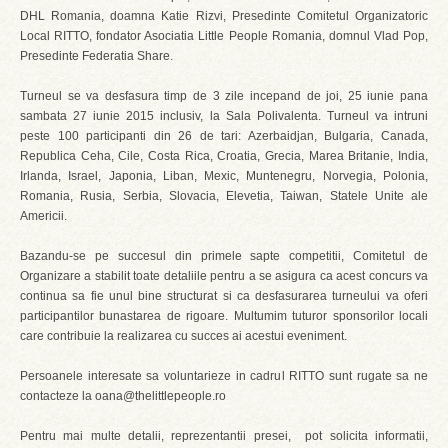
DHL Romania, doamna Katie Rizvi, Presedinte Comitetul Organizatoric
Local RITTO, fondator Asociatia Little People Romania, domnul Vlad Pop,
Presedinte Federatia Share.
Turneul se va desfasura timp de 3 zile incepand de joi, 25 iunie pana
sambata 27 iunie 2015 inclusiv, la Sala Polivalenta. Turneul va intruni
peste 100 participanti din 26 de tari: Azerbaidjan, Bulgaria, Canada,
Republica Ceha, Cile, Costa Rica, Croatia, Grecia, Marea Britanie, India,
Irlanda, Israel, Japonia, Liban, Mexic, Muntenegru, Norvegia, Polonia,
Romania, Rusia, Serbia, Slovacia, Elevetia, Taiwan, Statele Unite ale
Americii.
Bazandu-se pe succesul din primele sapte competitii, Comitetul de
Organizare a stabilit toate detaliile pentru a se asigura ca acest concurs va
continua sa fie unul bine structurat si ca desfasurarea turneului va oferi
participantilor bunastarea de rigoare. Multumim tuturor sponsorilor locali
care contribuie la realizarea cu succes ai acestui eveniment.
Persoanele interesate sa voluntarieze in cadrul RITTO sunt rugate sa ne
contacteze la oana@thelittlepeople.ro
Pentru mai multe detalii, reprezentantii presei, pot solicita informatii,