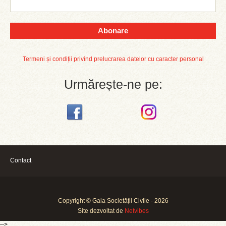
Abonare
Termeni și condiții privind prelucrarea datelor cu caracter personal
Urmărește-ne pe:
Contact
Copyright © Gala Societății Civile - 2026
Site dezvoltat de
Netvibes
-->