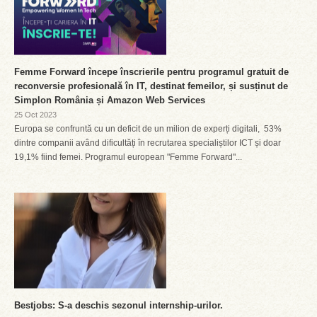
Femme Forward începe înscrierile pentru programul gratuit de
reconversie profesională în IT, destinat femeilor, și susținut de
Simplon România și Amazon Web Services
25 Oct 2023
Europa se confruntă cu un deficit de un milion de experți digitali, 53%
dintre companii având dificultăți în recrutarea specialiștilor ICT și doar
19,1% fiind femei. Programul european "Femme Forward"...
Bestjobs: S-a deschis sezonul internship-urilor.