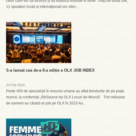
celor care vor să lucreze și să trăiască oriunde în lume. Timp de două zile,
12 speakeri locali și internaționali vor oferi...
S-a lansat cea de-a 8-a ediție a OLX JOB INDEX
23 Feb 2024
Peste 400 de specialiști în resurse umane au aflat trendurile de pe piața
muncii, la conferința „ReSource by OLX Locuri de Muncă” Trei milioane
de oameni au căutat un job pe OLX în 2023 Au...