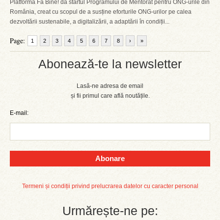
Platforma Fă Bine! dă startul Programului de Mentorat pentru ONG-urile din
România, creat cu scopul de a susține eforturile ONG-urilor pe calea
dezvoltării sustenabile, a digitalizării, a adaptării în condiții...
Page:
1
2
3
4
5
6
7
8
›
»
Abonează-te la newsletter
Lasă-ne adresa de email
și fii primul care află noutățile.
E-mail:
Abonare
Termeni și condiții privind prelucrarea datelor cu caracter personal
Urmărește-ne pe: