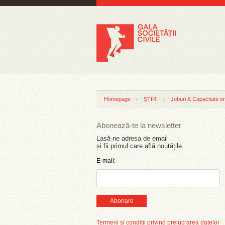
Homepage
ȘTIRI
Joburi & Capacitate or
Abonează-te la newsletter
Lasă-ne adresa de email
și fii primul care află noutățile.
E-mail:
Abonare
Termeni și condiții privind prelucrarea datelor