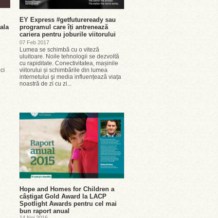
EY Express #getfutureready sau
ala
programul care îți antrenează
cariera pentru joburile viitorului
07 Feb 2017
Lumea se schimbă cu o viteză
uluitoare. Noile tehnologii se dezvoltă
cu rapiditate. Conectivitatea, mașinile
ci
viitorului și schimbările din lumea
internetului şi media influențează viața
noastră de zi cu zi...
Hope and Homes for Children a
câștigat Gold Award la LACP
Spotlight Awards pentru cel mai
bun raport anual
14 Noi 2016