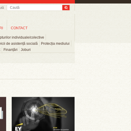
ută
RI
CONTACT
turilor individuale/colective
icii de asistență socială
Protecția mediului
t
Finanțări
Joburi