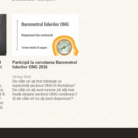
d
Participă la cercetarea Barometrul
i
liderilor ONG 2016
19 Aug 2016
De câte ori ați fost intrebați ce
a;
reprezintă sectorul ONG în România?
ce,
De câte ori ați avut nevoie să stiți mai
ă în
multe despre sectorul ONG românesc?
2
Și de câte ori nu ați avut răspunsuri?
lor
j;