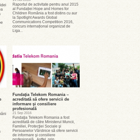
Raportul de activitate pentru anul 2015
idei
al Fundației Hope and Homes for
ea
Children România a fost distins cu aur
ă
la Spotlight Awards Global
Communications Competition 2016,
pe
concurs internațional organizat de
Liga...
Fundaţia Telekom Romania –
e
acreditată să ofere servicii de
informare şi consiliere
profesională
21 Sep 2016
mâni
Fundaţia Telekom Romania a fost
acreditată de către Ministerul Muncii,
Familiei, Protecţiei Sociale şi
Persoanelor Vârstnice să ofere servicii
a
de informare şi consiliere
profesională. Astfel, prin...