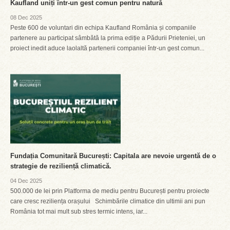
Kaufland uniți într-un gest comun pentru natură
08 Dec 2025
Peste 600 de voluntari din echipa Kaufland România și companiile
partenere au participat sâmbătă la prima ediție a Pădurii Prieteniei, un
proiect inedit aduce laolaltă partenerii companiei într-un gest comun...
Fundația Comunitară București: Capitala are nevoie urgentă de o
strategie de reziliență climatică.
04 Dec 2025
500.000 de lei prin Platforma de mediu pentru București pentru proiecte
care cresc reziliența orașului Schimbările climatice din ultimii ani pun
România tot mai mult sub stres termic intens, iar...