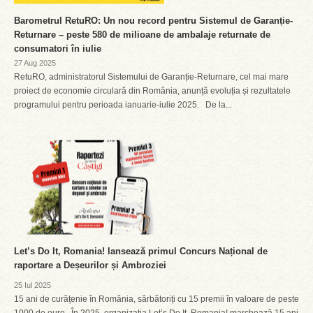
Barometrul RetuRO: Un nou record pentru Sistemul de Garanție-
Returnare – peste 580 de milioane de ambalaje returnate de
consumatori în iulie
27 Aug 2025
RetuRO, administratorul Sistemului de Garanție-Returnare, cel mai mare
proiect de economie circulară din România, anunță evoluția și rezultatele
programului pentru perioada ianuarie-iulie 2025. De la...
Let’s Do It, Romania! lansează primul Concurs Național de
raportare a Deșeurilor și Ambroziei
25 Iul 2025
15 ani de curățenie în România, sărbătoriți cu 15 premii în valoare de peste