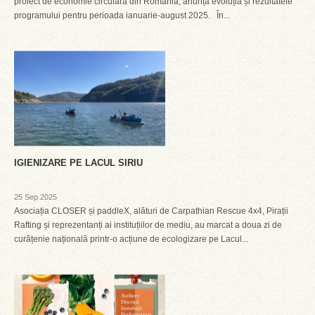
proiect de economie circulară din România, anunță evoluția și rezultatele
programului pentru perioada ianuarie-august 2025. În...
IGIENIZARE PE LACUL SIRIU
25 Sep 2025
Asociația CLOSER și paddleX, alături de Carpathian Rescue 4x4, Pirații
Rafting și reprezentanți ai instituțiilor de mediu, au marcat a doua zi de
curățenie națională printr-o acțiune de ecologizare pe Lacul...