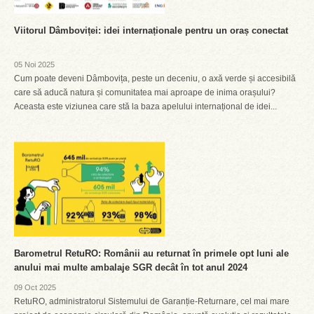
Viitorul Dâmboviței: idei internaționale pentru un oraș conectat
05 Noi 2025
Cum poate deveni Dâmbovița, peste un deceniu, o axă verde și accesibilă
care să aducă natura și comunitatea mai aproape de inima orașului?
Aceasta este viziunea care stă la baza apelului internațional de idei...
Barometrul RetuRO: Românii au returnat în primele opt luni ale
anului mai multe ambalaje SGR decât în tot anul 2024
09 Oct 2025
RetuRO, administratorul Sistemului de Garanție-Returnare, cel mai mare