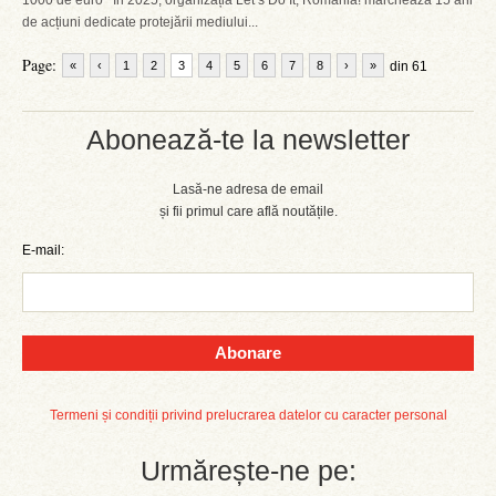
1000 de euro În 2025, organizația Let’s Do It, Romania! marchează 15 ani
de acțiuni dedicate protejării mediului...
Page:
«
‹
1
2
3
4
5
6
7
8
›
»
din 61
Abonează-te la newsletter
Lasă-ne adresa de email
și fii primul care află noutățile.
E-mail:
Abonare
Termeni și condiții privind prelucrarea datelor cu caracter personal
Urmărește-ne pe: