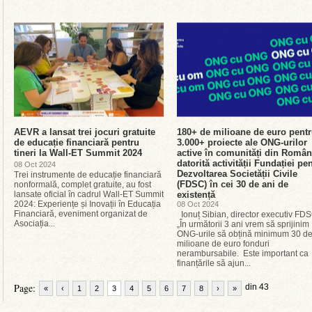
AEVR a lansat trei jocuri gratuite
180+ de milioane de euro pent
de educație financiară pentru
3.000+ proiecte ale ONG-urilor
tineri la Wall-ET Summit 2024
active în comunități din Român
datorită activității Fundației pe
08 Oct 2024
Dezvoltarea Societății Civile
Trei instrumente de educație financiară
(FDSC) în cei 30 de ani de
nonformală, complet gratuite, au fost
lansate oficial în cadrul Wall-ET Summit
existență
2024: Experiențe și Inovații în Educația
08 Oct 2024
Financiară, eveniment organizat de
Ionuț Sibian, director executiv FDS
Asociația...
„În următorii 3 ani vrem să sprijinim
ONG-urile să obțină minimum 30 d
milioane de euro fonduri
nerambursabile. Este important ca
finanțările să ajun...
Page:
din 43
«
‹
1
2
3
4
5
6
7
8
›
»