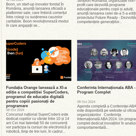
Simplon România, organizație non-
Boon, un start-up inovator fondat în
profit care dezvoltă programe
România, anunță lansarea oficială a
educaționale pentru copii și adulți,
platformei sale, care îmbină comerțul
anunță lansarea celei de-a 5-a ediți
între colegi cu susținerea cauzelor
proiectului Future Ready - Dezvolt
caritabile. Boon revoluționează modul
competențele generațiilor...
în care angajații se...
Fundația Orange lansează a XI-a
Conferinta Internaționala ABA -
ediție a competiției SuperCoders,
Program Complet
programul de educație digitală
pentru copiii pasionați de
08 Oct 2024
programare
Agenda completă a Conferinței ABA
08 Oct 2024
este disponibilă pe website-ul oficia
Concursul național SuperCoders este
organizatorilor Conferința
dedicat copiilor cu vârste între 10 și 14
Internațională ABA 2024: Un progr
ani Cei mai talentați 50 de concurenți
complet dedicat inovațiilor în analiz
vor participa la cursuri de electronică și
comportamentală...
robotică, timp de trei luni, în cadrul...