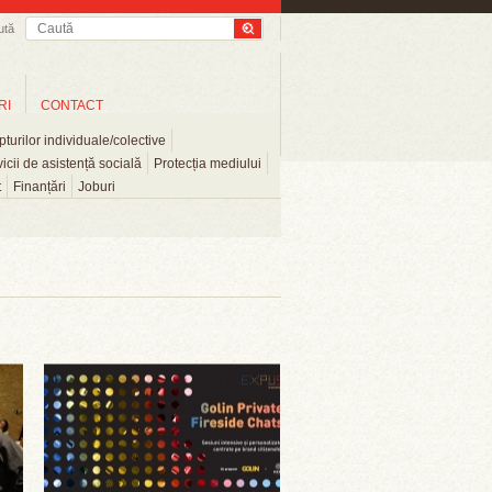
ută
RI
CONTACT
turilor individuale/colective
icii de asistență socială
Protecția mediului
t
Finanțări
Joburi