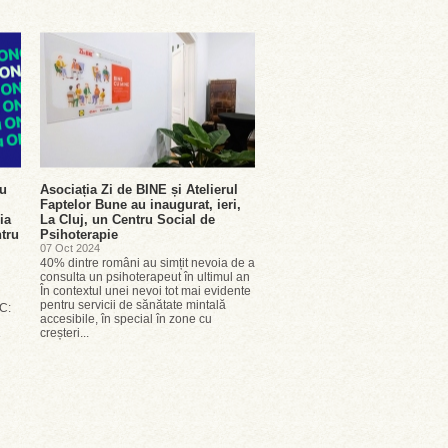
ru
Asociația Zi de BINE și Atelierul
Faptelor Bune au inaugurat, ieri,
ia
La Cluj, un Centru Social de
ntru
Psihoterapie
07 Oct 2024
40% dintre români au simțit nevoia de a
consulta un psihoterapeut în ultimul an
În contextul unei nevoi tot mai evidente
pentru servicii de sănătate mintală
C:
accesibile, în special în zone cu
creșteri...
e