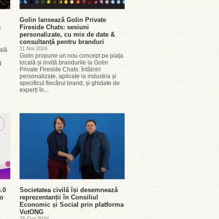
Golin lansează Golin Private
a
Fireside Chats: sesiuni
personalizate, cu mix de date &
consultanță pentru branduri
11 Noi 2024
ală
Golin propune un nou concept pe piața
i
locală și invită brandurile la Golin
d
Private Fireside Chats: întâlniri
personalizate, aplicate la industria și
specificul fiecărui brand, și ghidate de
experți în...
.0
Societatea civilă își desemnează
 o
reprezentanții în Consiliul
Economic și Social prin platforma
VotONG
25 Oct 2024