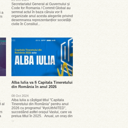
Secretariatul General al Guvernului și
Code for Romania / Commit Global au
semnat actul în baza căruia vor fi
i a
organizate anul acesta alegerile privind
ăm
desemnarea reprezentanților societății
civile în Consiliul...
Alba Iulia va fi Capitala Tineretului
din România în anul 2026
08 Oct 2024
Alba Iulia a câștigat titlul ”Capitala
l al
Tineretului din România” pentru anul
2026 cu programul “#yoUthNITED”,
am
succedând astfel orașul Vaslui, care va
a
prelua titlul în 2025. Anual, un oraș din
...