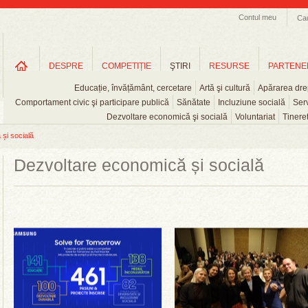
Contul meu
Ca
DESPRE
COMPETIȚIE
ŞTIRI
RESURSE
PARTENE
Educație, învățământ, cercetare
Artă şi cultură
Apărarea drep
Comportament civic şi participare publică
Sănătate
Incluziune socială
Serv
Dezvoltare economică şi socială
Voluntariat
Tinere
și socială
Dezvoltare economică și socială