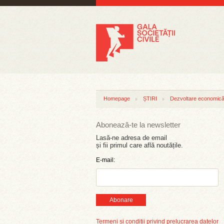
Homepage
ȘTIRI
Dezvoltare economică 
Abonează-te la newsletter
Lasă-ne adresa de email
și fii primul care află noutățile.
E-mail:
Abonare
Termeni și condiții privind prelucrarea datelor