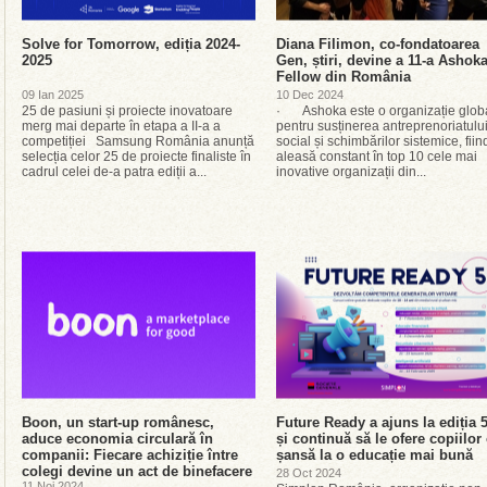
Solve for Tomorrow, ediția 2024-
Diana Filimon, co-fondatoarea
2025
Gen, știri, devine a 11-a Ashok
Fellow din România
09 Ian 2025
10 Dec 2024
25 de pasiuni și proiecte inovatoare
· Ashoka este o organizație glob
merg mai departe în etapa a II-a a
pentru susținerea antreprenoriatulu
competiției Samsung România anunță
social și schimbărilor sistemice, fiin
selecția celor 25 de proiecte finaliste în
aleasă constant în top 10 cele mai
cadrul celei de-a patra ediții a...
inovative organizații din...
Boon, un start-up românesc,
Future Ready a ajuns la ediția 5
aduce economia circulară în
și continuă să le ofere copiilor
companii: Fiecare achiziție între
șansă la o educație mai bună
colegi devine un act de binefacere
28 Oct 2024
11 Noi 2024