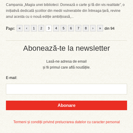
Campania „Magia unei biblioteci: Doneazǎ o carte şi fǎ din vis realitate”, o
inițiativă dedicată școlilor din medii vulnerabile din întreaga țară, revine
anul acesta cu o nouă ediție ambițioasă,...
Page:
«
‹
1
2
3
4
5
6
7
8
›
»
din 94
Abonează-te la newsletter
Lasă-ne adresa de email
și fii primul care află noutățile.
E-mail:
Abonare
Termeni și condiții privind prelucrarea datelor cu caracter personal