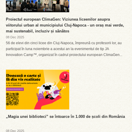
Proiectul european ClimaGen: Viziunea liceenilor asupra
viitorului urban al municipiului Cluj-Napoca - un oraș mai verde,
mai sustenabil, incluziv și sănătos
08 Dec 2025
56 de elevi din cinci licee din Cluj-Napoca, împreună cu profesorii lor, au
participat în luna noiembrie a acestui an la evenimentul de tip JA
Innovation Camp™, organizat în cadrul proiectului european ClimaGen...
„Magia unei biblioteci” se întoarce în 1.000 de școli din România
08 Dec 2025