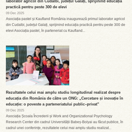
laborator agricol din Cudalbi, județul Galați, sprijinind educația
practică pentru peste 300 de elevi
09 Dec 2025
Asociația pastel și Kaufland România inaugurează primul laborator agricol
din Cudalbi, județul Galați, sprijinind educația practică pentru peste 300 de
elevi Asociația pastel, în parteneriat cu Kaufland...
Rezultatele celui mai amplu studiu longitudinal realizat despre
educația din România de către un ONG: „Cercetare și inovație în
educație: o poveste a parteneriatului public–privat”
09 Dec 2025
Asociația Școala Încrederii și Work and Organizational Psychology
Research Center din cadrul Universității Babeș-Bolyai au făcut publice, în
cadrul unei conferințe, rezultatele celui mai amplu studiu realizat...