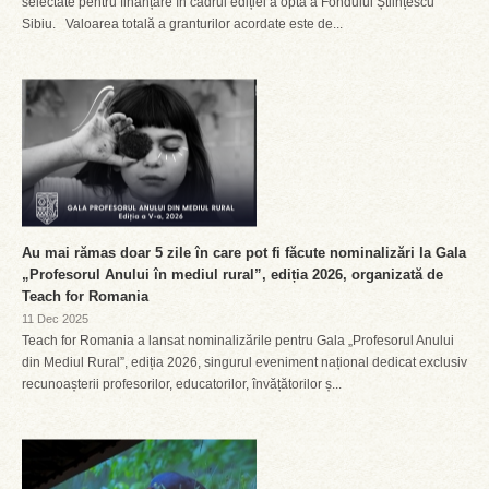
selectate pentru finanțare în cadrul ediției a opta a Fondului Științescu
Sibiu. Valoarea totală a granturilor acordate este de...
Au mai rămas doar 5 zile în care pot fi făcute nominalizări la Gala
„Profesorul Anului în mediul rural”, ediția 2026, organizată de
Teach for Romania
11 Dec 2025
Teach for Romania a lansat nominalizările pentru Gala „Profesorul Anului
din Mediul Rural”, ediția 2026, singurul eveniment național dedicat exclusiv
recunoașterii profesorilor, educatorilor, învățătorilor ș...