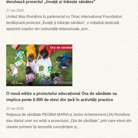
derulează proiectul „Învață și trăiește sănătos”
27 Ian 2026
United Way România în parteneriat cu Țiriac International Foundation
desfășoară proiectul „Învață și trăiește sănătos”, o inițiativă dedicată
sprijinirii copiilor din comunități defavorizate, prin...
O nouă ediție a proiectului educațional Ora de sănătate va
implica peste 6.000 de elevi din țară în activități practice
21 Ian 2026
Rețeaua de sănătate REGINA MARIA și Junior Achievement (JA) România
dau startul unei noi ediții a proiectului „Ora de sănătate”, prin care elevii din
clasele primare își dezvoltă cunoștințele și,...