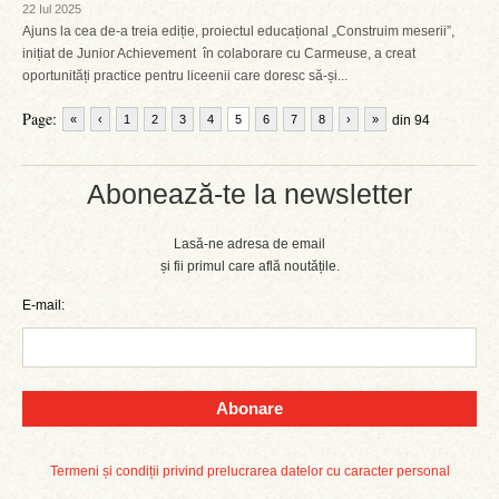
22 Iul 2025
Ajuns la cea de-a treia ediție, proiectul educațional „Construim meserii”,
inițiat de Junior Achievement în colaborare cu Carmeuse, a creat
oportunități practice pentru liceenii care doresc să-și...
Page:
«
‹
1
2
3
4
5
6
7
8
›
»
din 94
Abonează-te la newsletter
Lasă-ne adresa de email
și fii primul care află noutățile.
E-mail:
Abonare
Termeni și condiții privind prelucrarea datelor cu caracter personal