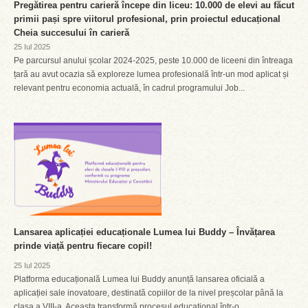
Pregătirea pentru carieră începe din liceu: 10.000 de elevi au făcut
primii pași spre viitorul profesional, prin proiectul educațional
Cheia succesului în carieră
25 Iul 2025
Pe parcursul anului școlar 2024-2025, peste 10.000 de liceeni din întreaga
țară au avut ocazia să exploreze lumea profesională într-un mod aplicat și
relevant pentru economia actuală, în cadrul programului Job...
Lansarea aplicației educaționale Lumea lui Buddy – Învățarea
prinde viață pentru fiecare copil!
25 Iul 2025
Platforma educațională Lumea lui Buddy anunță lansarea oficială a
aplicației sale inovatoare, destinată copiilor de la nivel preșcolar până la
clasa a VIII-a. Aceasta transformă procesul educațional într-o...