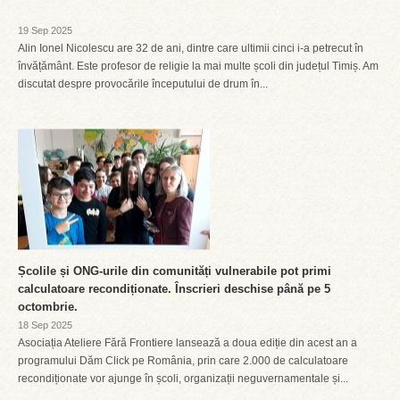
19 Sep 2025
Alin Ionel Nicolescu are 32 de ani, dintre care ultimii cinci i-a petrecut în
învățământ. Este profesor de religie la mai multe școli din județul Timiș. Am
discutat despre provocările începutului de drum în...
Școlile și ONG-urile din comunități vulnerabile pot primi
calculatoare recondiționate. Înscrieri deschise până pe 5
octombrie.
18 Sep 2025
Asociația Ateliere Fără Frontiere lansează a doua ediție din acest an a
programului Dăm Click pe România, prin care 2.000 de calculatoare
recondiționate vor ajunge în școli, organizații neguvernamentale și...