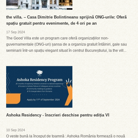
the villa. – Casa Dimitrie Bolintineanu sprijină ONG-urile: Oferă
spațiu gratuit pentru evenimente, de 4 ori pe an
17 Sep 2024
The Good Villa este un program care oferă organizațiilor non-
guvernamentale (ONG-uri) șansa de a organiza gratuit întâlniri, gale sau
seminarii într-un spațiu elegant situat în centrul Bucureștiului, la the vill...
Ashoka Residency - înscrieri deschise pentru ediția VI
10 Sep 2024
O veste bună la început de toamnă : Ashoka România formează o nouă