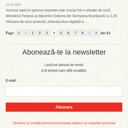
12 Iul 2024
Accesul rapid la ajutorul umanitar este crucial într-o situație de criză.
Ministerul Federal al Afacerilor Externe din Germania finanțează cu 1,35
milioane de euro proiectul „Infrastructura digitală a...
Page:
«
‹
1
2
3
4
5
6
7
8
›
»
din 43
Abonează-te la newsletter
Lasă-ne adresa de email
și fii primul care află noutățile.
E-mail:
Abonare
Termeni și condiții privind prelucrarea datelor cu caracter personal