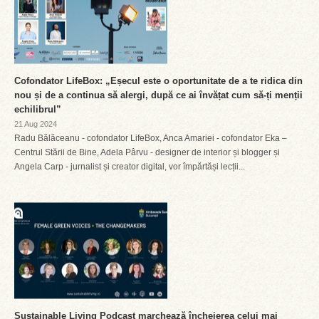
Cofondator LifeBox: „Eșecul este o oportunitate de a te ridica din
nou și de a continua să alergi, după ce ai învățat cum să-ți menții
echilibrul”
21 Aug 2024
Radu Bălăceanu - cofondator LifeBox, Anca Amariei - cofondator Eka –
Centrul Stării de Bine, Adela Pârvu - designer de interior și blogger și
Angela Carp - jurnalist și creator digital, vor împărtăși lecții...
Sustainable Living Podcast marchează încheierea celui mai