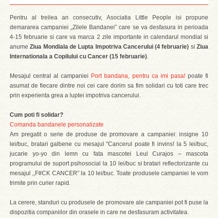
Pentru al treilea an consecutiv, Asociatia Little People isi propune
demararea campaniei „Zilele Bandanei” care se va desfasura in perioada
4-15 februarie si care va marca 2 zile importante in calendarul mondial si
anume
Ziua Mondiala de Lupta Impotriva Cancerului (4 februarie)
si
Ziua
Internationala a Copilului cu Cancer (15 februarie)
.
Mesajul central al campaniei
Port bandana, pentru ca imi pasa!
poate fi
asumat de fiecare dintre noi cei care dorim sa fim solidari cu toti care trec
prin experienta grea a luptei impotriva cancerului.
Cum poti fi solidar?
Comanda bandanele personalizate
Am pregatit o serie de produse de promovare a campaniei: insigne 10
lei/buc, bratari galbene cu mesajul "Cancerul poate fi invins! la 5 lei/buc,
jucarie yo-yo din lemn cu fata mascotei Leul Curajos – mascota
programului de suport psihosocial la 10 lei/buc si bratari reflectorizante cu
mesajul ,,F#CK CANCER” la 10 lei/buc. Toate produsele campaniei le vom
trimite prin curier rapid.
La cerere, standuri cu produsele de promovare ale campaniei pot fi puse la
dispozitia companiilor din orasele in care ne desfasuram activitatea.