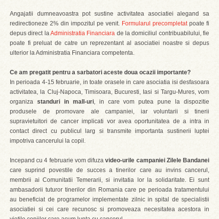
Angajatii dumneavoastra pot sustine activitatea asociatiei alegand sa
redirectioneze 2% din impozitul pe venit.
Formularul precompletat
poate fi
depus direct la
Administratia Financiara
de la domiciliul contribuabilului, fie
poate fi preluat de catre un reprezentant al asociatiei noastre si depus
ulterior la Administratia Financiara competenta.
Ce am pregatit pentru a sarbatori aceste doua ocazii importante?
In perioada 4-15 februarie, in toate orasele in care asociatia isi desfasoara
activitatea, la Cluj-Napoca, Timisoara, Bucuresti, Iasi si Targu-Mures, vom
organiza
standuri in mall-uri
, in care vom putea pune la dispozitie
produsele de promovare ale campaniei, iar voluntarii si tinerii
supravietuitori de cancer implicati vor avea oportunitatea de a intra in
contact direct cu publicul larg si transmite importanta sustinerii luptei
impotriva cancerului la copil.
Incepand cu 4 februarie vom difuza
video-urile campaniei Zilele Bandanei
care suprind povestile de succes a tinerilor care au invins cancerul,
membrii ai Comunitatii Temerarii, si invitatia lor la solidaritate. Ei sunt
ambasadorii tuturor tinerilor din Romania care pe perioada tratamentului
au beneficiat de programelor implementate zilnic in spital de specialistii
asociatiei si cei care recunosc si promoveaza necesitatea acestora in