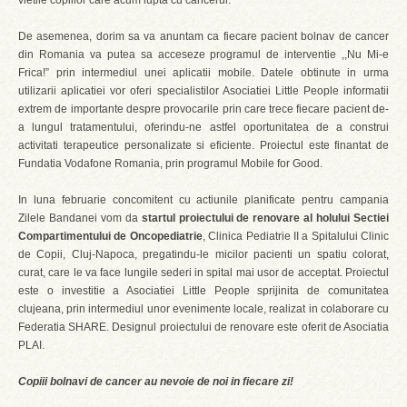
vietile copiilor care acum lupta cu cancerul.
De asemenea, dorim sa va anuntam ca fiecare pacient bolnav de cancer
din Romania va putea sa acceseze programul de interventie ,,Nu Mi-e
Frica!” prin intermediul unei aplicatii mobile. Datele obtinute in urma
utilizarii aplicatiei vor oferi specialistilor Asociatiei Little People informatii
extrem de importante despre provocarile prin care trece fiecare pacient de-
a lungul tratamentului, oferindu-ne astfel oportunitatea de a construi
activitati terapeutice personalizate si eficiente. Proiectul este finantat de
Fundatia Vodafone Romania, prin programul Mobile for Good.
In luna februarie concomitent cu actiunile planificate pentru campania
Zilele Bandanei vom da
startul proiectului de renovare al holului Sectiei
Compartimentului de Oncopediatrie
, Clinica Pediatrie II a Spitalului Clinic
de Copii, Cluj-Napoca, pregatindu-le micilor pacienti un spatiu colorat,
curat, care le va face lungile sederi in spital mai usor de acceptat. Proiectul
este o investitie a Asociatiei Little People sprijinita de comunitatea
clujeana, prin intermediul unor evenimente locale, realizat in colaborare cu
Federatia SHARE. Designul proiectului de renovare este oferit de Asociatia
PLAI.
Copiii bolnavi de cancer au nevoie de noi in fiecare zi!