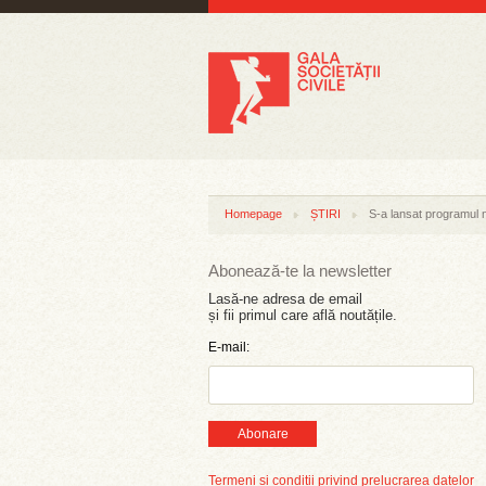
Homepage
ȘTIRI
S-a lansat programul n
Abonează-te la newsletter
Lasă-ne adresa de email
și fii primul care află noutățile.
E-mail:
Abonare
Termeni și condiții privind prelucrarea datelor