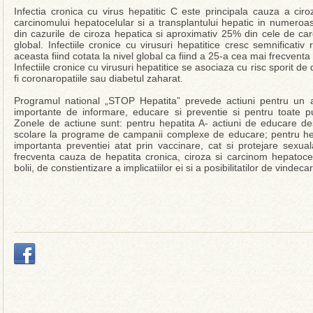
Infectia cronica cu virus hepatitic C este principala cauza a ciro
carcinomului hepatocelular si a transplantului hepatic in numeroase
din cazurile de ciroza hepatica si aproximativ 25% din cele de car
global. Infectiile cronice cu virusuri hepatitice cresc semnificativ
aceasta fiind cotata la nivel global ca fiind a 25-a cea mai frecvent
Infectiile cronice cu virusuri hepatitice se asociaza cu risc sporit de
fi coronaropatiile sau diabetul zaharat.
Programul national „STOP Hepatita” prevede actiuni pentru un a
importante de informare, educare si preventie si pentru toate publi
Zonele de actiune sunt: pentru hepatita A- actiuni de educare de
scolare la programe de campanii complexe de educare; pentru he
importanta preventiei atat prin vaccinare, cat si protejare sexua
frecventa cauza de hepatita cronica, ciroza si carcinom hepatoce
bolii, de constientizare a implicatiilor ei si a posibilitatilor de vindeca