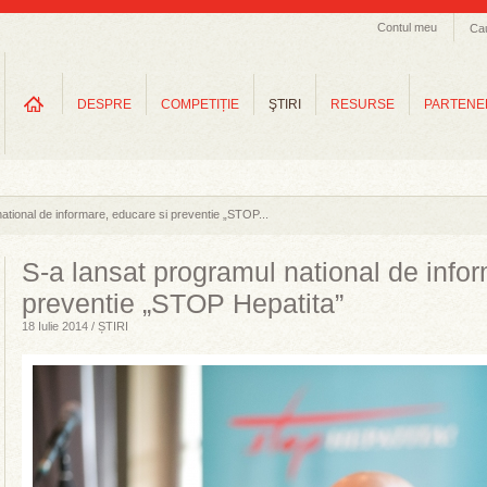
Contul meu
Ca
DESPRE
COMPETIȚIE
ŞTIRI
RESURSE
PARTENE
ational de informare, educare si preventie „STOP...
S-a lansat programul national de info
preventie „STOP Hepatita”
18 Iulie 2014 / ȘTIRI