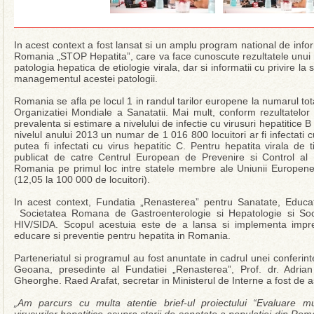
In acest context a fost lansat si un amplu program national de infor
Romania „STOP Hepatita”, care va face cunoscute rezultatele unui r
patologia hepatica de etiologie virala, dar si informatii cu privire l
managementul acestei patologii.
Romania se afla pe locul 1 in randul tarilor europene la numarul tot
Organizatiei Mondiale a Sanatatii. Mai mult, conform rezultatelor 
prevalenta si estimare a nivelului de infectie cu virusuri hepatitice 
nivelul anului 2013 un numar de 1 016 800 locuitori ar fi infectati cu
putea fi infectati cu virus hepatitic C. Pentru hepatita virala de 
publicat de catre Centrul European de Prevenire si Control al
Romania pe primul loc intre statele membre ale Uniunii Europene c
(12,05 la 100 000 de locuitori).
In acest context, Fundatia „Renasterea” pentru Sanatate, Educa
Societatea Romana de Gastroenterologie si Hepatologie si Soc
HIV/SIDA. Scopul acestuia este de a lansa si implementa imp
educare si preventie pentru hepatita in Romania.
Parteneriatul si programul au fost anuntate in cadrul unei conferint
Geoana, presedinte al Fundatiei „Renasterea”, Prof. dr. Adria
Gheorghe. Raed Arafat, secretar in Ministerul de Interne a fost de
„Am parcurs cu multa atentie brief-ul proiectului “Evaluare mu