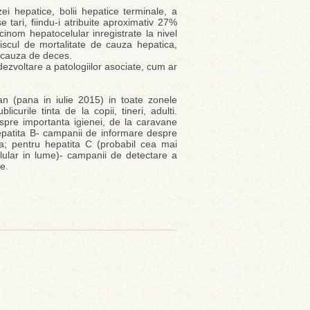
zei hepatice, bolii hepatice terminale, a
 tari, fiindu-i atribuite aproximativ 27%
cinom hepatocelular inregistrate la nivel
 riscul de mortalitate de cauza hepatica,
a cauza de deces.
 dezvoltare a patologiilor asociate, cum ar
n (pana in iulie 2015) in toate zonele
curile tinta de la copii, tineri, adulti.
spre importanta igienei, de la caravane
patita B- campanii de informare despre
la; pentru hepatita C (probabil cea mai
lular in lume)- campanii de detectare a
re.