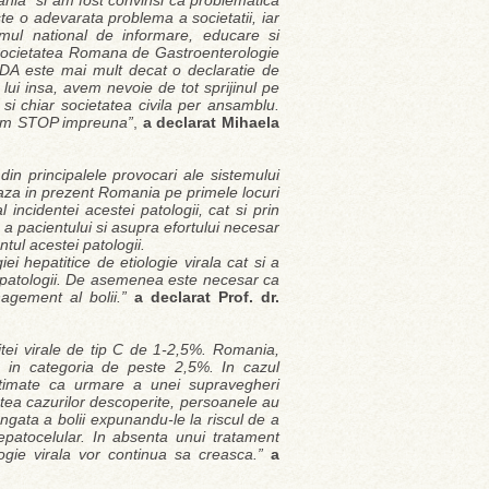
mania” si am fost convinsi ca problematica
ste o adevarata problema a societatii, iar
amul national de informare, educare si
 Societatea Romana de Gastroenterologie
IDA este mai mult decat o declaratie de
ui insa, avem nevoie de tot sprijinul pe
e si chiar societatea civila per ansamblu.
unem STOP impreuna”
,
a declarat Mihaela
din principalele provocari ale sistemului
ueaza in prezent Romania pe primele locuri
incidentei acestei patologii, cat si prin
 a pacientului si asupra efortului necesar
ul acestei patologii.
i hepatitice de etiologie virala cat si a
 patologii. De asemenea este necesar ca
agement al bolii.”
a declarat Prof. dr.
itei virale de tip C de 1-2,5%. Romania,
a in categoria de peste 2,5%. In cazul
estimate ca urmare a unei supravegheri
atea cazurilor descoperite, persoanele au
ungata a bolii expunandu-le la riscul de a
patocelular. In absenta unui tratament
ologie virala vor continua sa creasca.”
a