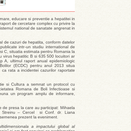
mare, educare si preventie a hepatitei in
aport de cercetare complex cu privire la
a sistemul national de sanatate angrenat in
al de cazuri de hepatita, conform datelor
publicate intr-un studiu international de
B si C, situatia estimata pentru Romania la
 virus hepatitic B si 635 500 locuitori ar
tip A, ultimul raport anual epidemiologic
 Bolilor (ECDC) pentru anul 2013 situa
a rata a incidentei cazurilor raportate
tie si Cultura a semnat un protocol cu
ietatea Romana de Boli Infectioase si
reuna un program amplu de informare,
e de presa la care au participat: Mihaela
n Streinu – Cercel si Conf. dr. Liana
 asemenea prezent la eveniment.
ltidimensionala a impactului global al