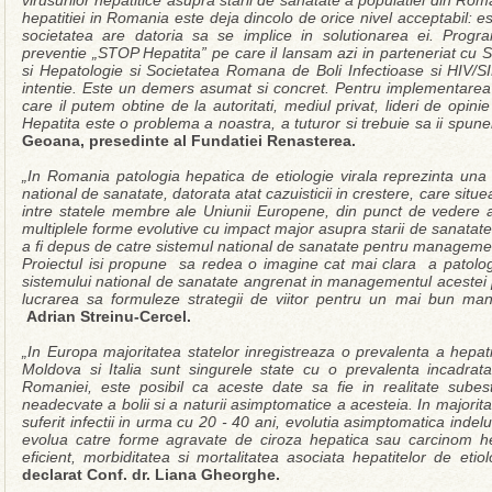
virusurilor hepatitice asupra starii de sanatate a populatiei din Ro
hepatitiei in Romania este deja dincolo de orice nivel acceptabil: e
societatea are datoria sa se implice in solutionarea ei. Progr
preventie „STOP Hepatita” pe care il lansam azi in parteneriat cu
si Hepatologie si Societatea Romana de Boli Infectioase si HIV/S
intentie. Este un demers asumat si concret. Pentru implementarea l
care il putem obtine de la autoritati, mediul privat, lideri de opini
Hepatita este o problema a noastra, a tuturor si trebuie sa ii sp
Geoana, presedinte al Fundatiei Renasterea.
„In Romania patologia hepatica de etiologie virala reprezinta una 
national de sanatate, datorata atat cazuisticii in crestere, care sit
intre statele membre ale Uniunii Europene, din punct de vedere al 
multiplele forme evolutive cu impact major asupra starii de sanatate
a fi depus de catre sistemul national de sanatate pentru management
Proiectul isi propune sa redea o imagine cat mai clara a patologie
sistemului national de sanatate angrenat in managementul acestei
lucrarea sa formuleze strategii de viitor pentru un mai bun man
Adrian Streinu-Cercel.
„In Europa majoritatea statelor inregistreaza o prevalenta a hepat
Moldova si Italia sunt singurele state cu o prevalenta incadrat
Romaniei, este posibil ca aceste date sa fie in realitate sub
neadecvate a bolii si a naturii asimptomatice a acesteia. In majorit
suferit infectii in urma cu 20 - 40 ani, evolutia asimptomatica indel
evolua catre forme agravate de ciroza hepatica sau carcinom he
eficient, morbiditatea si mortalitatea asociata hepatitelor de eti
declarat Conf. dr. Liana Gheorghe.