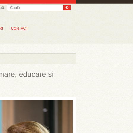
ută
RI
CONTACT
rmare, educare si