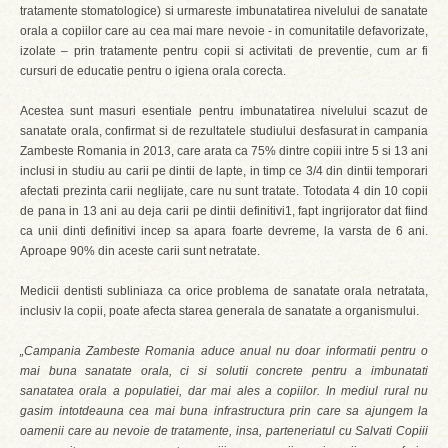
tratamente stomatologice) si urmareste imbunatatirea nivelului de sanatate
orala a copiilor care au cea mai mare nevoie - in comunitatile defavorizate,
izolate – prin tratamente pentru copii si activitati de preventie, cum ar fi
cursuri de educatie pentru o igiena orala corecta.
Acestea sunt masuri esentiale pentru imbunatatirea nivelului scazut de
sanatate orala, confirmat si de rezultatele studiului desfasurat in campania
Zambeste Romania in 2013, care arata ca 75% dintre copiii intre 5 si 13 ani
inclusi in studiu au carii pe dintii de lapte, in timp ce 3/4 din dintii temporari
afectati prezinta carii neglijate, care nu sunt tratate. Totodata 4 din 10 copii
de pana in 13 ani au deja carii pe dintii definitivi1, fapt ingrijorator dat fiind
ca unii dinti definitivi incep sa apara foarte devreme, la varsta de 6 ani.
Aproape 90% din aceste carii sunt netratate.
Medicii dentisti subliniaza ca orice problema de sanatate orala netratata,
inclusiv la copii, poate afecta starea generala de sanatate a organismului.
„Campania Zambeste Romania aduce anual nu doar informatii pentru o
mai buna sanatate orala, ci si solutii concrete pentru a imbunatati
sanatatea orala a populatiei, dar mai ales a copiilor. In mediul rural nu
gasim intotdeauna cea mai buna infrastructura prin care sa ajungem la
oamenii care au nevoie de tratamente, insa, parteneriatul cu Salvati Copiii