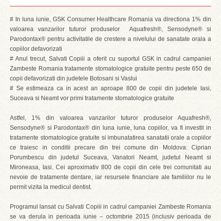
# In luna iunie, GSK Consumer Healthcare Romania va directiona 1% din
valoarea vanzarilor tuturor produselor Aquafresh®, Sensodyne® si
Parodontax® pentru activitatile de crestere a nivelului de sanatate orala a
copiilor defavorizati
# Anul trecut, Salvati Copiii a oferit cu suportul GSK in cadrul campaniei
Zambeste Romania tratamente stomatologice gratuite pentru peste 650 de
copii defavorizati din judetele Botosani si Vaslui
# Se estimeaza ca in acest an aproape 800 de copii din judetele Iasi,
Suceava si Neamt vor primi tratamente stomatologice gratuite
Astfel, 1% din valoarea vanzarilor tuturor produselor Aquafresh®,
Sensodyne® si Parodontax® din luna iunie, luna copiilor, va fi investit in
tratamente stomatologice gratuite si imbunatatirea sanatatii orale a copiilor
ce traiesc in conditii precare din trei comune din Moldova: Ciprian
Porumbescu din judetul Suceava, Vanatori Neamt, judetul Neamt si
Mironeasa, Iasi. Cei aproximativ 800 de copii din cele trei comunitati au
nevoie de tratamente dentare, iar resursele financiare ale familiilor nu le
permit vizita la medicul dentist.
Programul lansat cu Salvati Copiii in cadrul campaniei Zambeste Romania
se va derula in perioada iunie – octombrie 2015 (inclusiv perioada de