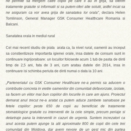
ne permite sa mergem catre copiii pe care ii au in grija, sa oferim
tratamente gratuite si informatii si sa putem oferi alte solutii, astfel incat sa
ne asiguram ca vor avea grija de sanatatea lor orala”
, declara Helen
Tomlinson, General Manager GSK Consumer Healthcare Romania si
Balcani.
Sanatatea orala in mediul rural
Cel mai recent studiu de piata arata ca, la nivel rural, oamenii au inceput
sa constientizeze importanta igienei orale, insa datele de consum sunt in
continuare ingrijoratoare: un locuitor foloseste acum 1 tub de pasta de dinti
timp de 2,5 ani, fata de 3 ani, cum aratau datele din 2014, insa in
continuare isi schimba periuta de dinti numai o data la 10 ani.
„Parteneriatul cu GSK Consumer Healthcare ne-a permis sa aducem o
contributie concreta in vietile oamenilor din comunitati defavorizate, izolate,
sa facem un viitor mai bun copiilor din locurile in care am ajuns. Proiectul
demarat anul trecut ne-a aratat ca putem aduce zambete sanatoase pe
fetele copiilor: peste 650 de copii au beneficiat de tratamente
stomatologice gratuite cu interventii de la cele simple, precum periaje si
detartraje pana la interventii in cazuri de urgenta. Suntem increzatori ca
anul acesta putem ajunge la alti aproximativ 800 de copii din cele trei
comunitati din Moldova, dar avem nevoie de un gest mic din partea