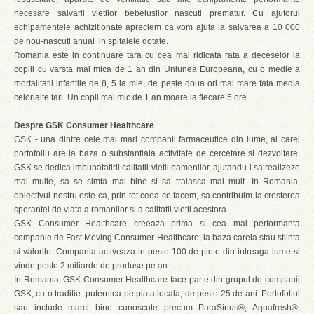
necesare salvarii vietilor bebelusilor nascuti prematur. Cu ajutorul
echipamentele achizitionate apreciem ca vom ajuta la salvarea a 10 000
de nou-nascuti anual in spitalele dotate.
Romania este in continuare tara cu cea mai ridicata rata a deceselor la
copiii cu varsta mai mica de 1 an din Uniunea Europeana, cu o medie a
mortalitatii infantile de 8, 5 la mie, de peste doua ori mai mare fata media
celorlalte tari. Un copil mai mic de 1 an moare la fiecare 5 ore.
Despre GSK Consumer Healthcare
GSK - una dintre cele mai mari companii farmaceutice din lume, al carei
portofoliu are la baza o substantiala activitate de cercetare si dezvoltare.
GSK se dedica imbunatatirii calitatii vietii oamenilor, ajutandu-i sa realizeze
mai multe, sa se simta mai bine si sa traiasca mai mult. In Romania,
obiectivul nostru este ca, prin tot ceea ce facem, sa contribuim la cresterea
sperantei de viata a romanilor si a calitatii vietii acestora.
GSK Consumer Healthcare creeaza prima si cea mai performanta
companie de Fast Moving Consumer Healthcare, la baza careia stau stiinta
si valorile. Compania activeaza in peste 100 de piete din intreaga lume si
vinde peste 2 miliarde de produse pe an.
In Romania, GSK Consumer Healthcare face parte din grupul de companii
GSK, cu o traditie puternica pe piata locala, de peste 25 de ani. Portofoliul
sau include marci bine cunoscute precum ParaSinus®, Aquafresh®,