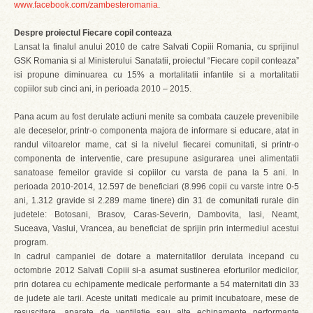
www.facebook.com/zambesteromania
.
Despre proiectul Fiecare copil conteaza
Lansat la finalul anului 2010 de catre Salvati Copiii Romania, cu sprijinul
GSK Romania si al Ministerului Sanatatii, proiectul “Fiecare copil conteaza”
isi propune diminuarea cu 15% a mortalitatii infantile si a mortalitatii
copiilor sub cinci ani, in perioada 2010 – 2015.
Pana acum au fost derulate actiuni menite sa combata cauzele prevenibile
ale deceselor, printr-o componenta majora de informare si educare, atat in
randul viitoarelor mame, cat si la nivelul fiecarei comunitati, si printr-o
componenta de interventie, care presupune asigurarea unei alimentatii
sanatoase femeilor gravide si copiilor cu varsta de pana la 5 ani. In
perioada 2010-2014, 12.597 de beneficiari (8.996 copii cu varste intre 0-5
ani, 1.312 gravide si 2.289 mame tinere) din 31 de comunitati rurale din
judetele: Botosani, Brasov, Caras-Severin, Dambovita, Iasi, Neamt,
Suceava, Vaslui, Vrancea, au beneficiat de sprijin prin intermediul acestui
program.
In cadrul campaniei de dotare a maternitatilor derulata incepand cu
octombrie 2012 Salvati Copiii si-a asumat sustinerea eforturilor medicilor,
prin dotarea cu echipamente medicale performante a 54 maternitati din 33
de judete ale tarii. Aceste unitati medicale au primit incubatoare, mese de
resuscitare, aparate de ventilatie sau alte echipamente performante