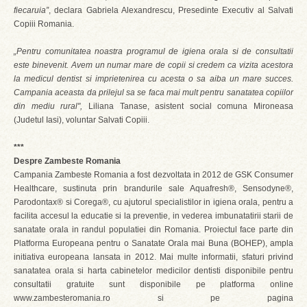
fiecaruia”
, declara Gabriela Alexandrescu, Presedinte Executiv al Salvati
Copiii Romania.
„Pentru comunitatea noastra programul de igiena orala si de consultatii
este binevenit. Avem un numar mare de copii si credem ca vizita acestora
la medicul dentist si imprietenirea cu acesta o sa aiba un mare succes.
Campania aceasta da prilejul sa se faca mai mult pentru sanatatea copiilor
din mediu rural",
Liliana Tanase, asistent social comuna Mironeasa
(Judetul Iasi), voluntar Salvati Copiii.
***
Despre Zambeste Romania
Campania Zambeste Romania a fost dezvoltata in 2012 de GSK Consumer
Healthcare, sustinuta prin brandurile sale Aquafresh®, Sensodyne®,
Parodontax® si Corega®, cu ajutorul specialistilor in igiena orala, pentru a
facilita accesul la educatie si la preventie, in vederea imbunatatirii starii de
sanatate orala in randul populatiei din Romania. Proiectul face parte din
Platforma Europeana pentru o Sanatate Orala mai Buna (BOHEP), ampla
initiativa europeana lansata in 2012. Mai multe informatii, sfaturi privind
sanatatea orala si harta cabinetelor medicilor dentisti disponibile pentru
consultatii gratuite sunt disponibile pe platforma online
www.zambesteromania.ro si pe pagina