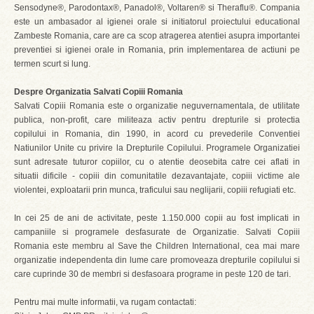
Sensodyne®, Parodontax®, Panadol®, Voltaren® si Theraflu®. Compania
este un ambasador al igienei orale si initiatorul proiectului educational
Zambeste Romania, care are ca scop atragerea atentiei asupra importantei
preventiei si igienei orale in Romania, prin implementarea de actiuni pe
termen scurt si lung.
Despre Organizatia Salvati Copiii Romania
Salvati Copiii Romania este o organizatie neguvernamentala, de utilitate
publica, non-profit, care militeaza activ pentru drepturile si protectia
copilului in Romania, din 1990, in acord cu prevederile Conventiei
Natiunilor Unite cu privire la Drepturile Copilului. Programele Organizatiei
sunt adresate tuturor copiilor, cu o atentie deosebita catre cei aflati in
situatii dificile - copiii din comunitatile dezavantajate, copiii victime ale
violentei, exploatarii prin munca, traficului sau neglijarii, copiii refugiati etc.
In cei 25 de ani de activitate, peste 1.150.000 copii au fost implicati in
campaniile si programele desfasurate de Organizatie. Salvati Copiii
Romania este membru al Save the Children International, cea mai mare
organizatie independenta din lume care promoveaza drepturile copilului si
care cuprinde 30 de membri si desfasoara programe in peste 120 de tari.
Pentru mai multe informatii, va rugam contactati: