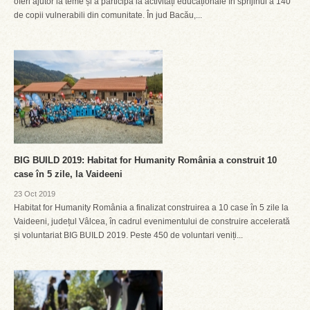
oferi ajutor la teme și a participa la activități educaționale în sprijinul a 140
de copii vulnerabili din comunitate. În jud Bacău,...
BIG BUILD 2019: Habitat for Humanity România a construit 10
case în 5 zile, la Vaideeni
23 Oct 2019
Habitat for Humanity România a finalizat construirea a 10 case în 5 zile la
Vaideeni, județul Vâlcea, în cadrul evenimentului de construire accelerată
și voluntariat BIG BUILD 2019. Peste 450 de voluntari veniți...