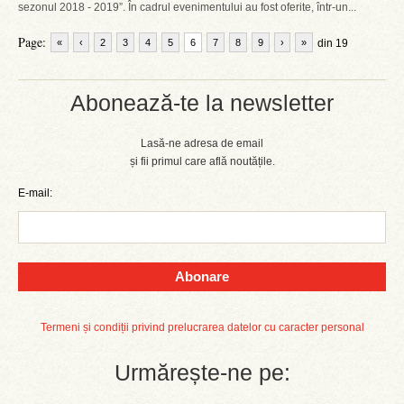
sezonul 2018 - 2019”. În cadrul evenimentului au fost oferite, într-un...
Page:
«
‹
2
3
4
5
6
7
8
9
›
»
din 19
Abonează-te la newsletter
Lasă-ne adresa de email
și fii primul care află noutățile.
E-mail:
Abonare
Termeni și condiții privind prelucrarea datelor cu caracter personal
Urmărește-ne pe: