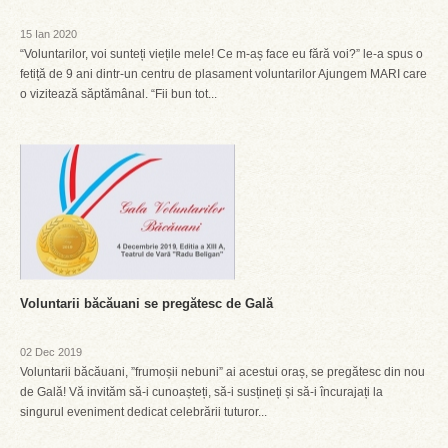
15 Ian 2020
“Voluntarilor, voi sunteți viețile mele! Ce m-aș face eu fără voi?” le-a spus o
fetiță de 9 ani dintr-un centru de plasament voluntarilor Ajungem MARI care
o vizitează săptămânal. “Fii bun tot...
Voluntarii băcăuani se pregătesc de Gală
02 Dec 2019
Voluntarii băcăuani, ”frumoșii nebuni” ai acestui oraș, se pregătesc din nou
de Gală! Vă invităm să-i cunoașteți, să-i susțineți și să-i încurajați la
singurul eveniment dedicat celebrării tuturor...