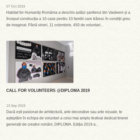
07 Oct 2019
Habitat for Humanity România a deschis astăzi șantierul din Vaideeni și a
început construcția a 10 case pentru 10 familii care trăiesc în condiții greu
de imaginat. Până vineri, 11 octombrie, 450 de voluntari...
CALL FOR VOLUNTEERS @DIPLOMA 2019
13 Sep 2019
Dacă ești pasionat de arhitectură, arte decorative sau arte vizuale, te
așteptăm în echipa de voluntari a celui mai amplu festival dedicat tinerei
generații de creativi români, DIPLOMA. Ediția 2019 a...