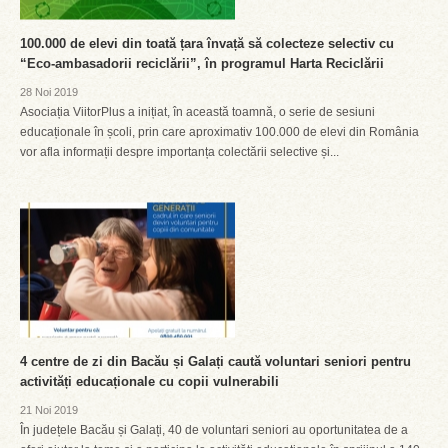
100.000 de elevi din toată țara învață să colecteze selectiv cu
“Eco-ambasadorii reciclării”, în programul Harta Reciclării
28 Noi 2019
Asociația ViitorPlus a inițiat, în această toamnă, o serie de sesiuni
educaționale în școli, prin care aproximativ 100.000 de elevi din România
vor afla informații despre importanța colectării selective și...
4 centre de zi din Bacău și Galați caută voluntari seniori pentru
activități educaționale cu copii vulnerabili
21 Noi 2019
În județele Bacău și Galați, 40 de voluntari seniori au oportunitatea de a