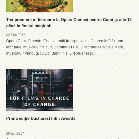
Trei premiere în februarie la Opera Comică pentru Copii și alte 13
până la finalul stagiunii
02 Feb 2017
Opera Comică pentru Copii anunță trei spectacole în premieră în luna
februarie: musicalul “Micuța Dorothy” (11 și 12 februarie) la Sala Mare,
musicalul “Punguța cu Doi Bani” (4 și 5 februarie) și...
Prima ediție Bucharest Film Awards
25 Ian 2017