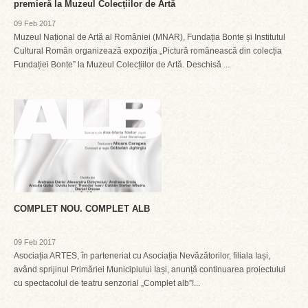
premieră la Muzeul Colecțiilor de Artă
09 Feb 2017
Muzeul Național de Artă al României (MNAR), Fundația Bonte și Institutul
Cultural Român organizează expoziția „Pictură românească din colecția
Fundației Bonte” la Muzeul Colecțiilor de Artă. Deschisă ...
COMPLET NOU. COMPLET ALB
09 Feb 2017
Asociația ARTES, în parteneriat cu Asociația Nevăzătorilor, filiala Iași,
având sprijinul Primăriei Municipiului Iași, anunță continuarea proiectului
cu spectacolul de teatru senzorial „Complet alb”!...