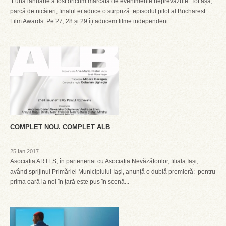
Luna ianuarie a fost oricum marcată de evenimente neprevăzute. Tot așa,
parcă de nicăieri, finalul ei aduce o surpriză: episodul pilot al Bucharest
Film Awards. Pe 27, 28 și 29 îți aducem filme independent...
COMPLET NOU. COMPLET ALB
25 Ian 2017
Asociația ARTES, în parteneriat cu Asociația Nevăzătorilor, filiala Iași,
având sprijinul Primăriei Municipiului Iași, anunță o dublă premieră: pentru
prima oară la noi în țară este pus în scenă...