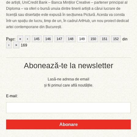
de artiști, UniCredit Bank – Banca Minților Creative – partener principal al
Diploma – va oferi o bursă unuia dintre tinerii artiști a cărui lucrare de
licență sau disertație este expusă în secțiunea Pictură. Acesta va consta
într-un spațiu de lucru, timp de un, în cadrul ArtHub, un nou proiect dedicat
artei contemporane din București.
Page:
«
‹
145
146
147
148
149
150
151
152
din
›
»
169
Abonează-te la newsletter
Lasă-ne adresa de email
și fii primul care află noutățile.
E-mail:
Abonare