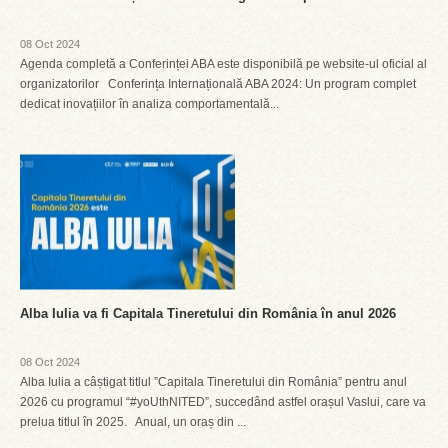
08 Oct 2024
Agenda completă a Conferinței ABA este disponibilă pe website-ul oficial al
organizatorilor Conferința Internațională ABA 2024: Un program complet
dedicat inovațiilor în analiza comportamentală...
Alba Iulia va fi Capitala Tineretului din România în anul 2026
08 Oct 2024
Alba Iulia a câștigat titlul ”Capitala Tineretului din România” pentru anul
2026 cu programul “#yoUthNITED”, succedând astfel orașul Vaslui, care va
prelua titlul în 2025. Anual, un oraș din ...