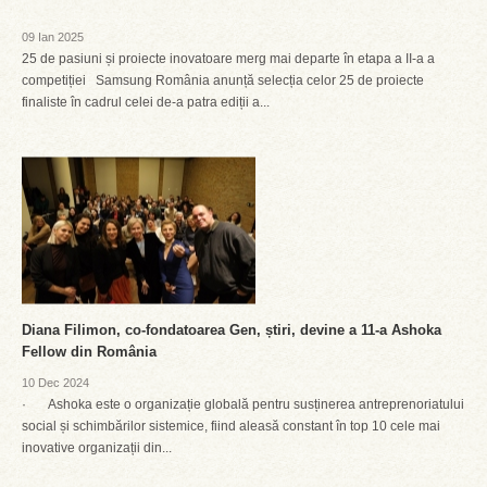
09 Ian 2025
25 de pasiuni și proiecte inovatoare merg mai departe în etapa a II-a a
competiției Samsung România anunță selecția celor 25 de proiecte
finaliste în cadrul celei de-a patra ediții a...
Diana Filimon, co-fondatoarea Gen, știri, devine a 11-a Ashoka
Fellow din România
10 Dec 2024
· Ashoka este o organizație globală pentru susținerea antreprenoriatului
social și schimbărilor sistemice, fiind aleasă constant în top 10 cele mai
inovative organizații din...