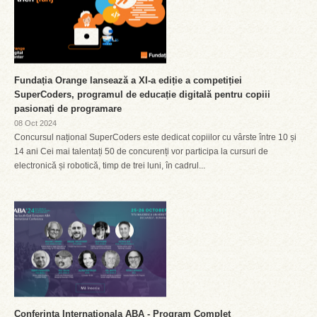
Fundația Orange lansează a XI-a ediție a competiției
SuperCoders, programul de educație digitală pentru copiii
pasionați de programare
08 Oct 2024
Concursul național SuperCoders este dedicat copiilor cu vârste între 10 și
14 ani Cei mai talentați 50 de concurenți vor participa la cursuri de
electronică și robotică, timp de trei luni, în cadrul...
Conferinta Internaționala ABA - Program Complet