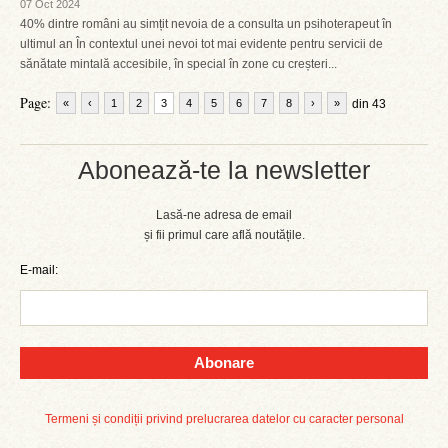
07 Oct 2024
40% dintre români au simțit nevoia de a consulta un psihoterapeut în
ultimul an În contextul unei nevoi tot mai evidente pentru servicii de
sănătate mintală accesibile, în special în zone cu creșteri...
Page:
«
‹
1
2
3
4
5
6
7
8
›
»
din 43
Abonează-te la newsletter
Lasă-ne adresa de email
și fii primul care află noutățile.
E-mail:
Abonare
Termeni și condiții privind prelucrarea datelor cu caracter personal