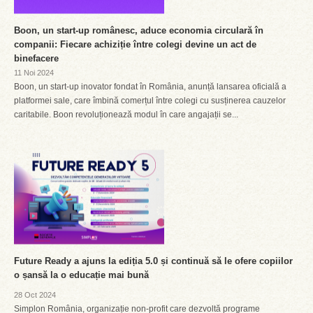
Boon, un start-up românesc, aduce economia circulară în
companii: Fiecare achiziție între colegi devine un act de
binefacere
11 Noi 2024
Boon, un start-up inovator fondat în România, anunță lansarea oficială a
platformei sale, care îmbină comerțul între colegi cu susținerea cauzelor
caritabile. Boon revoluționează modul în care angajații se...
Future Ready a ajuns la ediția 5.0 și continuă să le ofere copiilor
o șansă la o educație mai bună
28 Oct 2024
Simplon România, organizație non-profit care dezvoltă programe