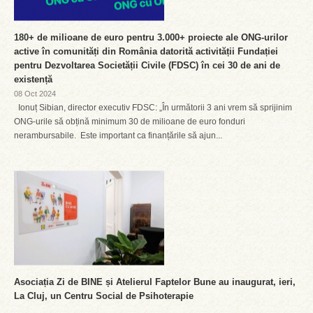
180+ de milioane de euro pentru 3.000+ proiecte ale ONG-urilor
active în comunități din România datorită activității Fundației
pentru Dezvoltarea Societății Civile (FDSC) în cei 30 de ani de
existență
08 Oct 2024
Ionuț Sibian, director executiv FDSC: „În următorii 3 ani vrem să sprijinim
ONG-urile să obțină minimum 30 de milioane de euro fonduri
nerambursabile. Este important ca finanțările să ajun...
Asociația Zi de BINE și Atelierul Faptelor Bune au inaugurat, ieri,
La Cluj, un Centru Social de Psihoterapie