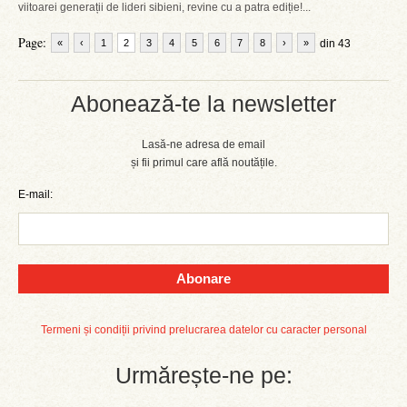
viitoarei generații de lideri sibieni, revine cu a patra ediție!...
Page:
«
‹
1
2
3
4
5
6
7
8
›
»
din 43
Abonează-te la newsletter
Lasă-ne adresa de email
și fii primul care află noutățile.
E-mail:
Abonare
Termeni și condiții privind prelucrarea datelor cu caracter personal
Urmărește-ne pe: