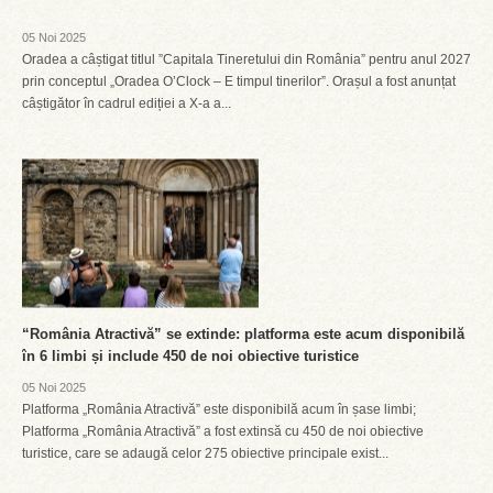
05 Noi 2025
Oradea a câștigat titlul ”Capitala Tineretului din România” pentru anul 2027
prin conceptul „Oradea O’Clock – E timpul tinerilor”. Orașul a fost anunțat
câștigător în cadrul ediției a X-a a...
“România Atractivă” se extinde: platforma este acum disponibilă
în 6 limbi și include 450 de noi obiective turistice
05 Noi 2025
Platforma „România Atractivă” este disponibilă acum în șase limbi;
Platforma „România Atractivă” a fost extinsă cu 450 de noi obiective
turistice, care se adaugă celor 275 obiective principale exist...