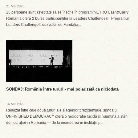
21 Mai 2025
16 persoane sunt așteptate să se înscrie în program METRO Cash&Carry
România oferă 2 burse participanților la Leaders Challenge© Programul
Leaders Challenge© dezvoltat de Fundația...
SONDAJ: România între tururi - mai polarizată ca niciodată
16 Mai 2025
Realizat între cele două tururi ale alegerilor prezidențiale, sondajul
UNFINISHED DEMOCRACY oferă o radiografie lucidă și nuanțată a stării
democrației în România — de la încrederea în instituții și...