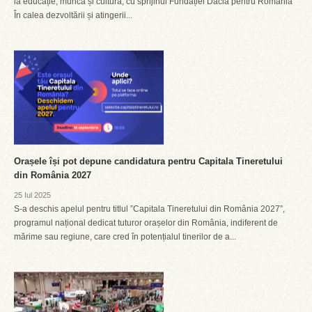
la educație, muncă și cultură, cu sprijinul Fundației Dacia pentru România
În calea dezvoltării și atingerii...
Orașele își pot depune candidatura pentru Capitala Tineretului
din România 2027
25 Iul 2025
S-a deschis apelul pentru titlul ”Capitala Tineretului din România 2027”,
programul național dedicat tuturor orașelor din România, indiferent de
mărime sau regiune, care cred în potențialul tinerilor de a...